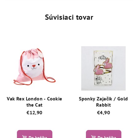
Súvisiaci tovar
Vak Rex London - Cookie
Sponky Zajačik / Gold
the Cat
Rabbit
€12,90
€4,90
Priemerné
Priemerné
hodnotenie
hodnotenie
produktu
produktu
Do košíka
Do košíka