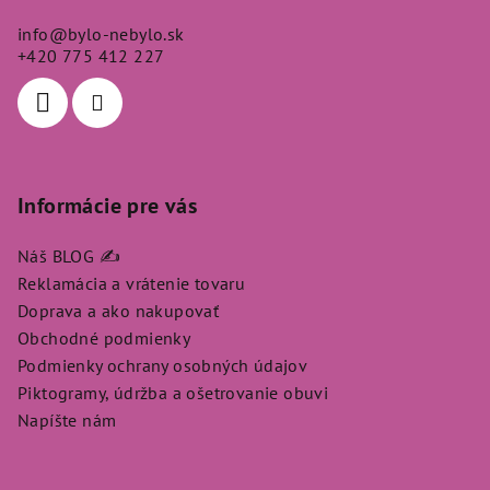
ä
info
@
bylo-nebylo.sk
t
+420 775 412 227
i
e
Informácie pre vás
Náš BLOG ✍️
Reklamácia a vrátenie tovaru
Doprava a ako nakupovať
Obchodné podmienky
Podmienky ochrany osobných údajov
Piktogramy, údržba a ošetrovanie obuvi
Napíšte nám