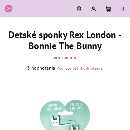
Prejsť
na
obsah
Nákupn
Hľadať
Prihlásenie
Detské sponky Rex London -
košík
Bonnie The Bunny
REX LONDON
Priemerné
3 hodnotenia
Podrobnosti hodnotenia
hodnotenie
produktu
je
5,0
z
5
hviezdičiek.