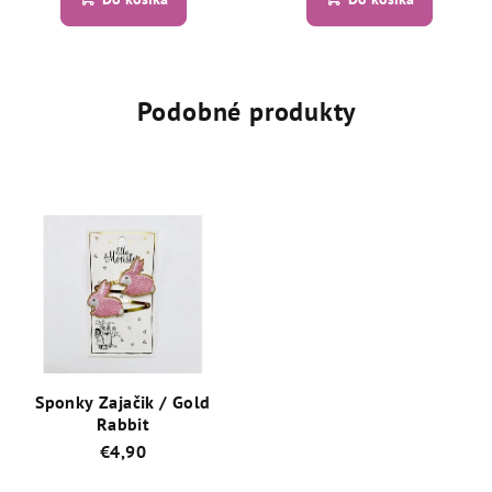
je
je
5,0
5,0
z
z
5
5
hviezdičiek.
hviezdičiek.
Podobné produkty
Sponky Zajačik / Gold
Rabbit
€4,90