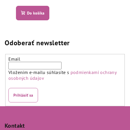
Priemerné
hodnotenie
produktu
Do košíka
je
5,0
z
5
hviezdičiek.
Odoberať newsletter
Email
Vložením e-mailu súhlasíte s
podmienkami ochrany
osobných údajov
Prihlásiť sa
Z
á
p
Kontakt