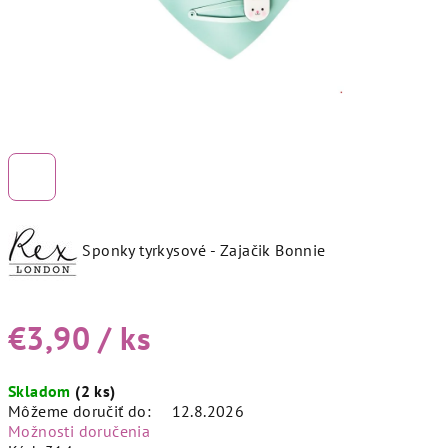
Sponky tyrkysové - Zajačik Bonnie
€3,90
/ ks
Jednotková
Skladom
(2 ks)
cena:
Môžeme doručiť do:
12.8.2026
Možnosti doručenia