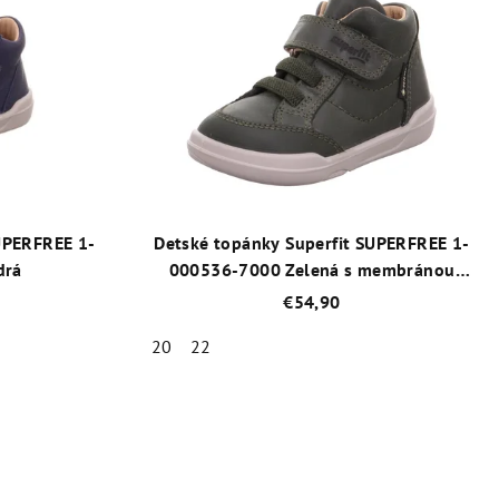
UPERFREE 1-
Detské topánky Superfit SUPERFREE 1-
drá
000536-7000 Zelená s membránou
GORE-TEX®
€54,90
20
22
né
Priemerné
enie
hodnotenie
tu
produktu
je
5,0