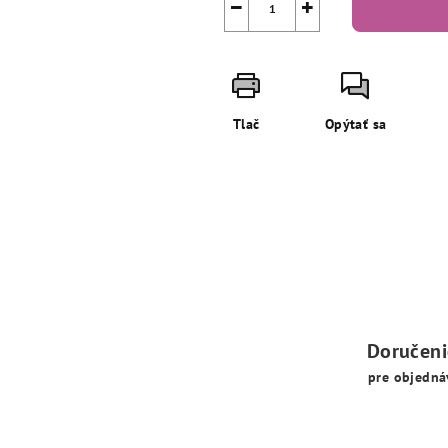
−
+
Tlač
Opýtať sa
Doručen
pre objedná