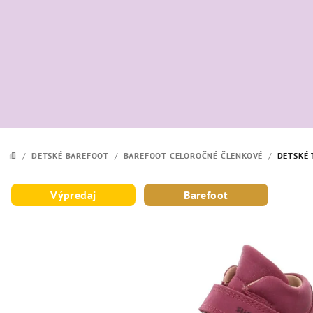
Prejsť
na
obsah
/
DETSKÉ BAREFOOT
/
BAREFOOT CELOROČNÉ ČLENKOVÉ
/
DETSKÉ 
DOMOV
Výpredaj
Barefoot