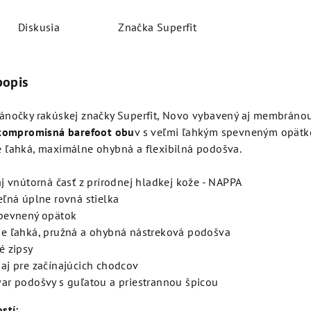
Diskusia
Značka
Superfit
popis
ánočky rakúskej značky Superfit, Novo vybavený aj membrán
kompromisná barefoot obu
v s veľmi ľahkým spevneným opätk
 ľahká, maximálne ohybná a flexibilná podošva.
aj vnútorná časť z prírodnej hladkej kože - NAPPA
eľná úplne rovná stielka
pevnený opätok
e ľahká, pružná a ohybná nástreková podošva
é zipsy
aj pre začínajúcich chodcov
ar podošvy s guľatou a priestrannou špicou
stí: