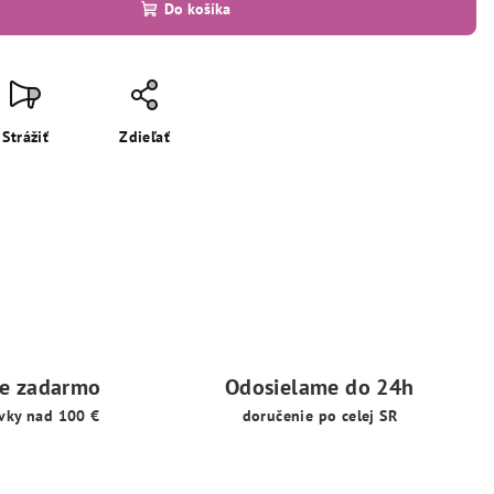
Do košíka
Strážiť
Zdieľať
ie zadarmo
Odosielame do 24h
vky nad 100 €
doručenie po celej SR