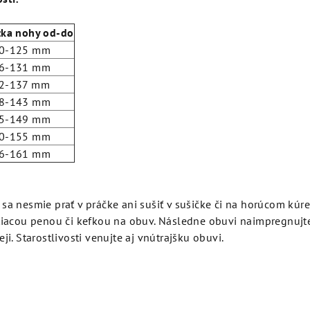
žka nohy od-do
0-125 mm
6-131 mm
2-137 mm
8-143 mm
5-149 mm
0-155 mm
6-161 mm
 sa nesmie prať v práčke ani sušiť v sušičke či na horúcom kúre
stiacou penou či kefkou na obuv. Následne obuvi naimpregnuj
ji. Starostlivosti venujte aj vnútrajšku obuvi.