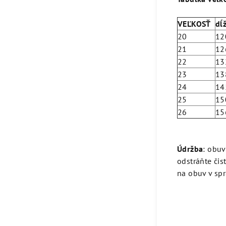
VEĽKOSŤ
dĺ
20
12
21
12
22
13
23
13
24
14
25
15
26
15
Údržba
: obuv
odstráňte či
na obuv v spre