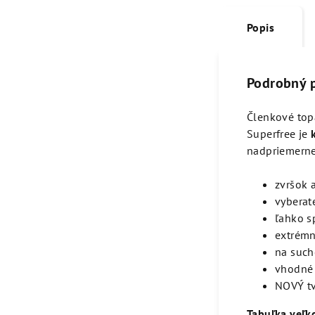
Popis
Podrobný 
Členkové top
Superfree je
nadpriemerne
zvršok 
vyberat
ľahko s
extrémn
na such
vhodné 
NOVÝ tv
Tabuľka veľko