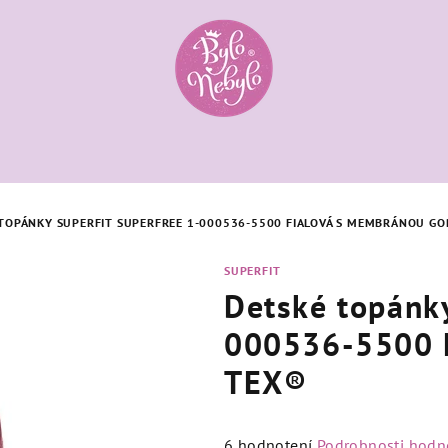
TOPÁNKY SUPERFIT SUPERFREE 1-000536-5500 FIALOVÁ S MEMBRÁNOU GO
SUPERFIT
Detské topánk
000536-5500 
TEX®
Priemerné
6 hodnotení
Podrobnosti hodn