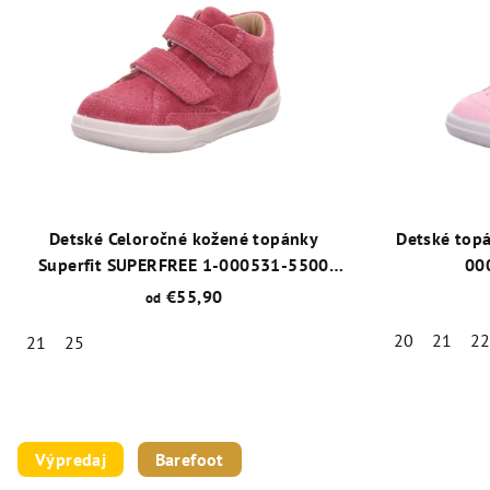
Detské Celoročné kožené topánky
Detské top
Superfit SUPERFREE 1-000531-5500
00
ružová
€55,90
od
20
21
2
21
25
Priemerné
hodnotenie
produktu
Výpredaj
Barefoot
je