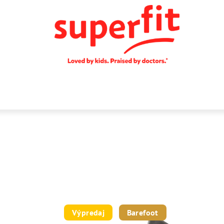
Výpredaj
Barefoot