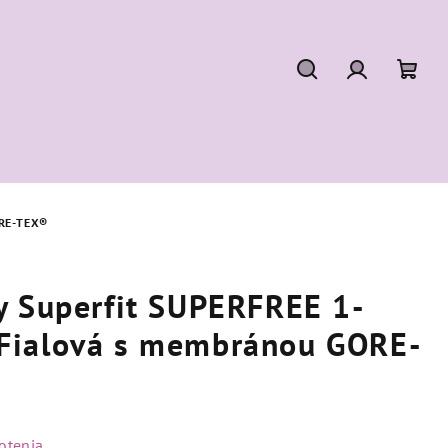
Hľadať
Prihláseni
Nák
koší
RE-TEX®
y Superfit SUPERFREE 1-
Fialová s membránou GORE-
otenia