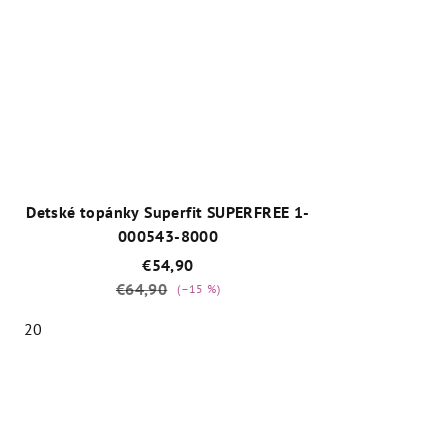
5,0
z
5
hviezdičiek.
Detské topánky Superfit SUPERFREE 1-
000543-8000
€54,90
€64,90
(–15 %)
20
Priemerné
hodnotenie
produktu
je