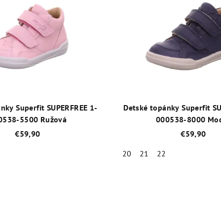
ánky Superfit SUPERFREE 1-
Detské topánky Superfit S
0538-5500 Ružová
000538-8000 Mo
€59,90
€59,90
2
20
21
22
Priemerné
Priemer
hodnotenie
hodnot
produktu
produk
je
je
4,8
4,6