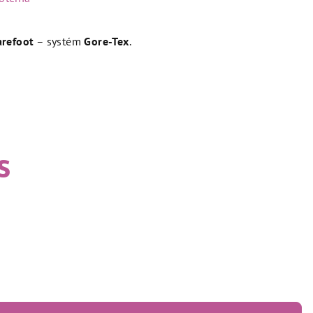
refoot
– systém
Gore-Tex
.
s