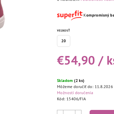
hodnotenie
produktu
K
ompromisný ba
je
5,0
z
VEĽKOSŤ
5
20
hviezdičiek.
€54,90
/ k
Jednotková
cena:
Skladom
(2 ks)
Môžeme doručiť do:
11.8.2026
Možnosti doručenia
Kód:
15406/FIA