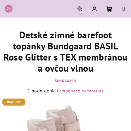
Prejsť
na
obsah
Nákupn
Hľadať
Prihlásenie
Detské zimné barefoot
košík
topánky Bundgaard BASIL
Rose Glitter s TEX membránou
a ovčou vlnou
BUNDGAARD
Priemerné
1 hodnotenie
Podrobnosti hodnotenia
hodnotenie
produktu
Barefoot
je
5,0
z
5