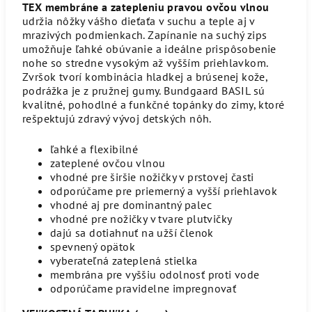
TEX membráne a zatepleniu pravou ovčou vlnou
udržia nôžky vášho dieťaťa v suchu a teple aj v
mrazivých podmienkach. Zapínanie na suchý zips
umožňuje ľahké obúvanie a ideálne prispôsobenie
nohe so stredne vysokým až vyšším priehlavkom.
Zvršok tvorí kombinácia hladkej a brúsenej kože,
podrážka je z pružnej gumy. Bundgaard BASIL sú
kvalitné, pohodlné a funkčné topánky do zimy, ktoré
rešpektujú zdravý vývoj detských nôh.
ľahké a flexibilné
zateplené ovčou vlnou
vhodné pre širšie nožičky v prstovej časti
odporúčame pre priemerný a vyšší priehlavok
vhodné aj pre dominantný palec
vhodné pre nožičky v tvare plutvičky
dajú sa dotiahnuť na užší členok
spevnený opätok
vyberateľná zateplená stielka
membrána pre vyššiu odolnosť proti vode
odporúčame pravidelne impregnovať