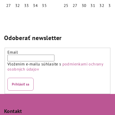
ovčou vlnou
a ovčou vlnou
27
32
33
34
35
25
27
30
31
32
33
Priemerné
Priemerné
hodnotenie
hodnotenie
produktu
produktu
je
je
5,0
5,0
Odoberať newsletter
z
z
5
5
hviezdičiek.
hviezdičiek.
Email
Vložením e-mailu súhlasíte s
podmienkami ochrany
osobných údajov
Prihlásiť sa
Z
á
p
Kontakt