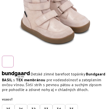
hviezdičiek.
Detské zimné barefoot topánky
Bundgaard
BASIL
s
TEX membránou
pre vodeodolnosť a zateplením
ovčou vlnou. Širší strih s pevnou pätou a suchým zipsom
pre pohodlie a zdravé nohy aj v chladných dňoch.
VEĽKOSŤ