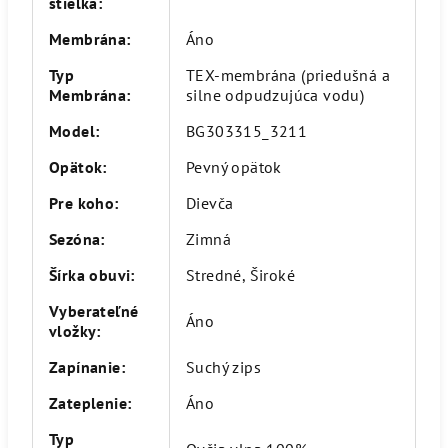
stielka
:
Membrána
:
Áno
Typ
TEX-membrána (priedušná a
Membrána
:
silne odpudzujúca vodu)
Model
:
BG303315_3211
Opätok
:
Pevný opätok
Pre koho
:
Dievča
Sezóna
:
Zimná
Šírka obuvi
:
Stredné, Široké
Vyberateľné
Áno
vložky
:
Zapínanie
:
Suchý zips
Zateplenie
:
Áno
Typ