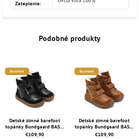
Ovčia vlna 100%
Zateplenie
:
Podobné produkty
Barefoot
Barefoot
Detské zimné barefoot
Detské zimné barefoot
topánky Bundgaard BASIL
topánky Bundgaard BASIL
s TEX membránou a
Cognac s TEX membránou
€109,90
€109,90