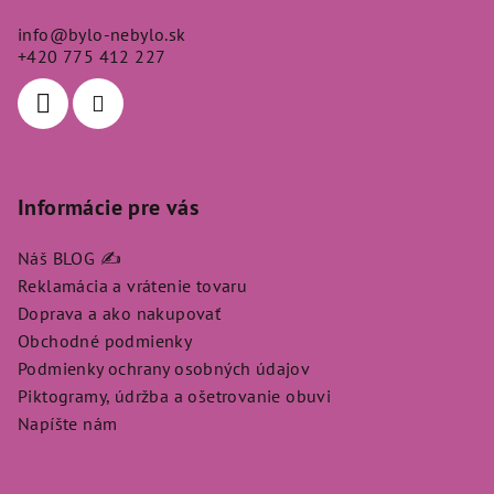
ä
info
@
bylo-nebylo.sk
t
+420 775 412 227
i
e
Informácie pre vás
Náš BLOG ✍️
Reklamácia a vrátenie tovaru
Doprava a ako nakupovať
Obchodné podmienky
Podmienky ochrany osobných údajov
Piktogramy, údržba a ošetrovanie obuvi
Napíšte nám