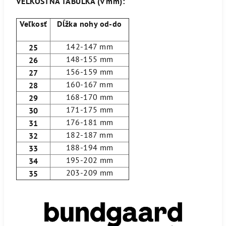
VEĽKOSTNÁ TABUĽKA (v mm):
Veľkosť
Dĺžka nohy od-do
142-147 mm
25
148-155 mm
26
156-159 mm
27
160-167 mm
28
168-170 mm
29
171-175 mm
30
176-181 mm
31
182-187 mm
32
188-194 mm
33
195-202 mm
34
203-209 mm
35