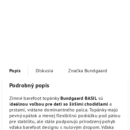
Popis
Diskusia
Značka
Bundgaard
Podrobný popis
Zimné barefoot topánky
Bundgaard BASIL
sú
i
deálnou voľbou pre deti so širšími chodidlami
a
prstami, vrátane dominantného palca. Topánky majú
pevný opätok a menej flexibilnú podrážku pod pätou
pre stabilitu, ale stále podporujú prirodzený pohyb
vďaka barefoot designu s nulovým dropom. Vďaka