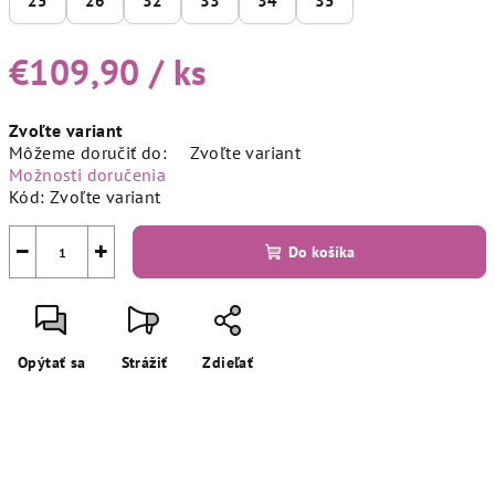
25
26
32
33
34
35
€109,90
/ ks
Jednotková
Zvoľte variant
cena:
Môžeme doručiť do:
Zvoľte variant
Možnosti doručenia
Kód:
Zvoľte variant
−
+
Do košíka
Opýtať sa
Strážiť
Zdieľať