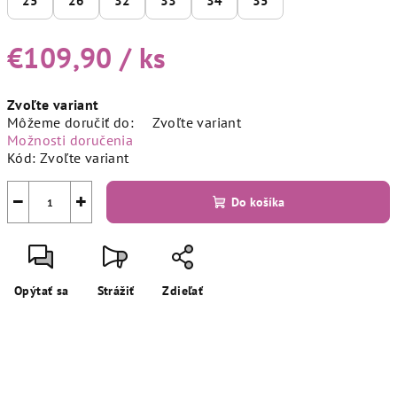
25
26
32
33
34
35
€109,90
/ ks
Jednotková
Zvoľte variant
cena:
Môžeme doručiť do:
Zvoľte variant
Možnosti doručenia
Kód:
Zvoľte variant
−
+
Do košíka
Opýtať sa
Strážiť
Zdieľať