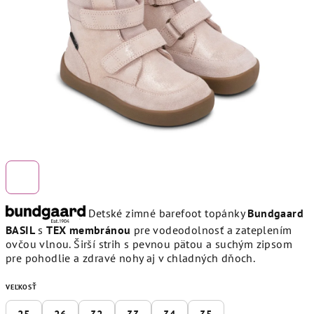
hviezdičiek.
Detské zimné barefoot topánky
Bundgaard
BASIL
s
TEX membránou
pre vodeodolnosť a zateplením
ovčou vlnou. Širší strih s pevnou pätou a suchým zipsom
pre pohodlie a zdravé nohy aj v chladných dňoch.
VEĽKOSŤ