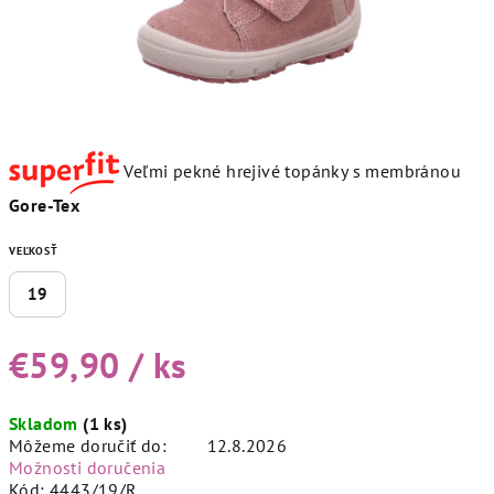
Veľmi pekné hrejivé topánky s membránou
Gore-Tex
VEĽKOSŤ
19
€59,90
/ ks
Jednotková
Skladom
(1 ks)
cena:
Môžeme doručiť do:
12.8.2026
Možnosti doručenia
Kód:
4443/19/R