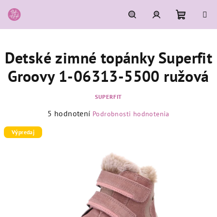
Prejsť
na
obsah
Nákupn
Hľadať
Prihlásenie
Detské zimné topánky Superfit
košík
Groovy 1-06313-5500 ružová
SUPERFIT
Priemerné
5 hodnotení
Podrobnosti hodnotenia
hodnotenie
produktu
Výpredaj
je
5,0
z
5
hviezdičiek.