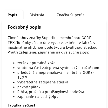
Popis
Diskusia
Značka
Superfit
Podrobný popis
Zimná obuv značky Superfit s membránou GORE-
TEX. Topánky sú stredne vysoké, extrémne ľahké, s
maximálne ohybnou podošvou a kvalitnou stielkou.
Vnútri zateplené. Zapínanie na dva suché zipsy.
zvršok : prírodná koža
vnútorná časť zateplená syntetickým kožúškom
priedušná a nepremokavá membrána GORE-
TEX®
vyberateľná zateplená stielka
pevný opätok
ľahká, pružná a protišmyková podošva
zapínanie na suchý zips
Tabuľka veľkostí: