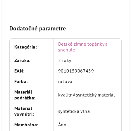
Dodatočné parametre
Detské zimné topánky a
Kategória
:
snehule
Záruka
:
2 roky
EAN
:
9010159067459
Farba
:
ružová
Materiál
kvalitný syntetický materiál
podrážka
:
Materiál
syntetická vlna
vovnútri
:
Membrána
:
Áno