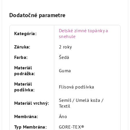
Dodatočné parametre
Detské zimné topánky a
Kategória
:
snehule
Záruka
:
2 roky
Farba
:
Šedá
Materiál
Guma
podrážka
:
Materiál
Flísová podšívka
podšívka
:
Semiš / Umelá koža /
Materiál vrchný
:
Textil
Membrána
:
Áno
Typ Membrána
:
GORE-TEX®