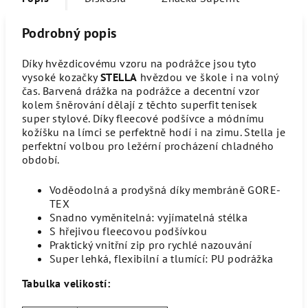
Podrobný popis
Díky hvězdicovému vzoru na podrážce jsou tyto
vysoké kozačky
STELLA
hvězdou ve škole i na volný
čas. Barvená drážka na podrážce a decentní vzor
kolem šněrování dělají z těchto superfit tenisek
super stylové. Díky fleecové podšívce a módnímu
kožíšku na límci se perfektně hodí i na zimu. Stella je
perfektní volbou pro ležérní procházení chladného
období.
Voděodolná a prodyšná díky membráně GORE-
TEX
Snadno vyměnitelná: vyjímatelná stélka
S hřejivou fleecovou podšívkou
Praktický vnitřní zip pro rychlé nazouvání
Super lehká, flexibilní a tlumící: PU podrážka
Tabulka velikostí: