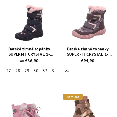
Detské zimné topánky
Detské zimné topánky
SUPERFIT CRYSTAL 1-
SUPERFIT CRYSTAL 1-
009090-8020
009091-8510
€86,90
€94,90
od
35
27
28
29
30
33
34
35
Priemerné
Priemerné
hodnotenie
hodnotenie
produktu
produktu
je
je
Barefoot
5,0
5,0
z
z
5
5
hviezdičiek.
hviezdičiek.