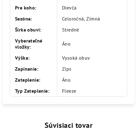
Pre koho
:
Dievča
Sezóna
:
Celoročná, Zimná
Šírka obuvi
:
Stredné
Vyberateľné
Áno
vložky
:
Výška
:
Vysoká obuv
Zapínanie
:
Zips
Zateplenie
:
Áno
Typ Zateplenie
:
Fleeze
Súvisiaci tovar