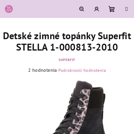
Prejsť
na
obsah
Nákupn
Hľadať
Prihlásenie
Detské zimné topánky Superfit
košík
STELLA 1-000813-2010
SUPERFIT
Priemerné
2 hodnotenia
Podrobnosti hodnotenia
hodnotenie
produktu
je
5,0
z
5
hviezdičiek.