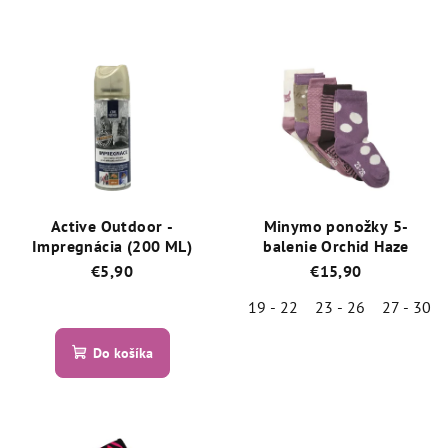
Active Outdoor -
Minymo ponožky 5-
Impregnácia (200 ML)
balenie Orchid Haze
€5,90
€15,90
19 - 22
23 - 26
27 - 30
Priemerné
hodnotenie
Priemerné
produktu
Do košíka
hodnotenie
je
produktu
5,0
je
z
5,0
5
z