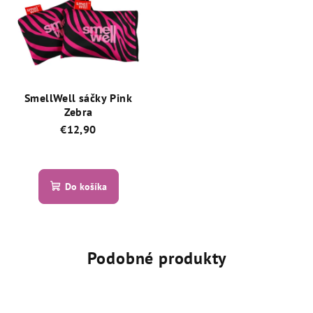
hviezdičiek.
5
hviezdičiek.
SmellWell sáčky Pink
Zebra
€12,90
Priemerné
hodnotenie
produktu
Do košíka
je
5,0
z
5
hviezdičiek.
Podobné produkty