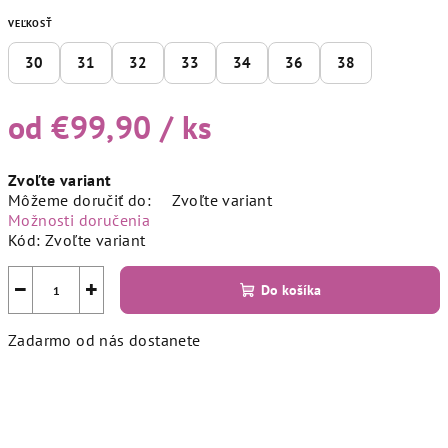
VEĽKOSŤ
30
31
32
33
34
36
38
od
€99,90
/ ks
Jednotková
Zvoľte variant
cena:
Môžeme doručiť do:
Zvoľte variant
Možnosti doručenia
Kód:
Zvoľte variant
−
+
Do košíka
Zadarmo od nás dostanete