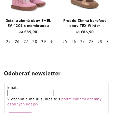
Detská zimná obuv EMEL
Froddo Zimná barefoot
EV 4201 s membránou
obuv TEX Winter
Pink/Gold
€89,90
€86,90
od
od
25
26
27
28
29
30
31
25
32
26
33
27
34
28
35
29
30
Priemerné
Priemerné
hodnotenie
hodnotenie
produktu
produktu
je
je
4,5
5,0
Odoberať newsletter
z
z
5
5
hviezdičiek.
hviezdičiek.
Email
Vložením e-mailu súhlasíte s
podmienkami ochrany
osobných údajov