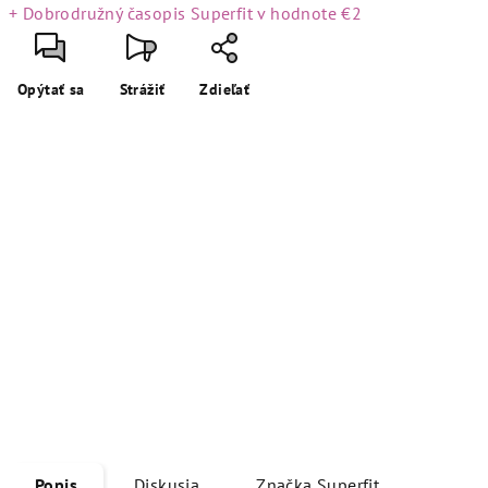
+ Dobrodružný časopis Superfit
v hodnote €2
Opýtať sa
Strážiť
Zdieľať
Popis
Diskusia
Značka
Superfit