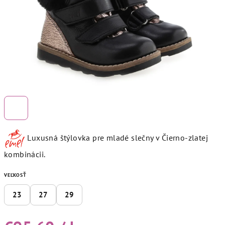
Luxusná štýlovka pre mladé slečny v Čierno-zlatej
kombinácii.
VEĽKOSŤ
23
27
29