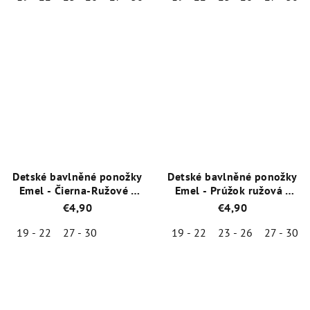
Priemerné
Priemerné
hodnotenie
hodnotenie
produktu
produktu
je
je
5,0
4,6
z
z
5
5
hviezdičiek.
hviezdičiek.
Detské bavlněné ponožky
Detské bavlněné ponožky
Emel - Čierna-Ružové -
Emel - Prúžok ružová -
100-76
100-63
€4,90
€4,90
19 - 22
27 - 30
19 - 22
23 - 26
27 - 30
Priemerné
Priemerné
hodnotenie
hodnotenie
produktu
produktu
je
je