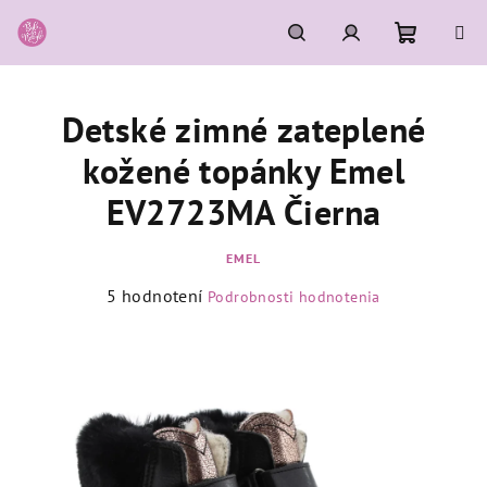
Prejsť
na
obsah
Nákupn
Hľadať
Prihlásenie
Detské zimné zateplené
košík
kožené topánky Emel
EV2723MA Čierna
EMEL
Priemerné
5 hodnotení
Podrobnosti hodnotenia
hodnotenie
produktu
je
5,0
z
5
hviezdičiek.