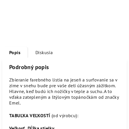
Popis
Diskusia
Podrobný popis
Zbieranie farebného lístia na jeseň a surfovanie sa v
zime v snehu bude pre vaše deti úžasným zážitkom.
Hlavne, keď budú ich nožičky v teple a suchu. A to
vďaka zatepleným a štýlovým topánočkám od značky
Emel.
TABUĽKA VEĽKOSTÍ
(od výrobcu):
Veľkosť
Dĺžka stielky