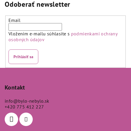
5,0
5,0
Odoberať newsletter
z
z
5
5
hviezdičiek.
hviezdičiek.
Email
Vložením e-mailu súhlasíte s
podmienkami ochrany
osobných údajov
Prihlásiť sa
Z
á
p
Kontakt
ä
info
@
bylo-nebylo.sk
t
+420 775 412 227
i
e