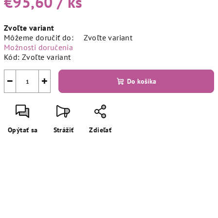
€95,60
/ ks
Jednotková
Zvoľte variant
cena:
Môžeme doručiť do:
Zvoľte variant
Možnosti doručenia
Kód:
Zvoľte variant
−
+
Do košíka
Opýtať sa
Strážiť
Zdieľať