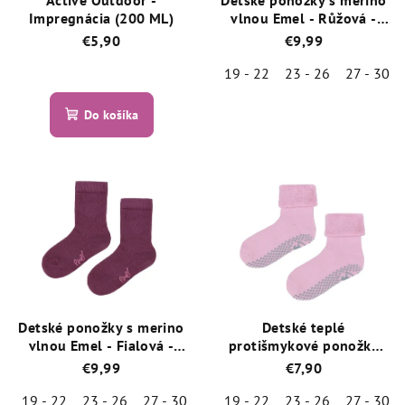
Active Outdoor -
Detské ponožky s merino
Impregnácia (200 ML)
vlnou Emel - Růžová -
ESK 100-56
€5,90
€9,99
19 - 22
23 - 26
27 - 30
Priemerné
hodnotenie
Priemerné
produktu
Do košíka
hodnotenie
je
produktu
5,0
je
z
5,0
5
z
hviezdičiek.
5
hviezdičiek.
Detské ponožky s merino
Detské teplé
vlnou Emel - Fialová -
protišmykové ponožky
ESK 100-57
Emel - SFA 100-20 -
€9,99
€7,90
Ružová
19 - 22
23 - 26
27 - 30
19 - 22
23 - 26
27 - 30