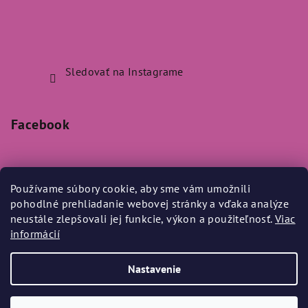
Sledovať na Instagrame
Facebook
Používame súbory cookie, aby sme vám umožnili
pohodlné prehliadanie webovej stránky a vďaka analýze
Prijímame online platby
neustále zlepšovali jej funkcie, výkon a použiteľnosť.
Viac
informácií
Nastavenie
Copyright 2026
Bylo Nebylo
. Všetky práva vyhradené.