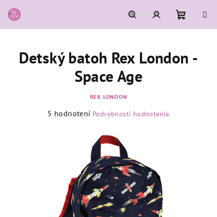
Prejsť
na
obsah
Nákupn
Hľadať
Prihlásenie
Detský batoh Rex London -
košík
Space Age
REX LONDON
Priemerné
5 hodnotení
Podrobnosti hodnotenia
hodnotenie
produktu
je
5,0
z
5
hviezdičiek.