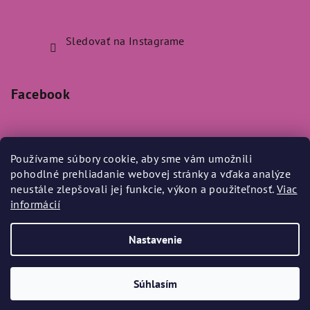
Sledovať na Instagrame
Facebook
Používame súbory cookie, aby sme vám umožnili
pohodlné prehliadanie webovej stránky a vďaka analýze
Prijímame online platby
neustále zlepšovali jej funkcie, výkon a použiteľnosť.
Viac
informácií
Nastavenie
Copyright 2026
Bylo Nebylo
. Všetky práva vyhradené.
Súhlasím
Vytvoril Shoptet