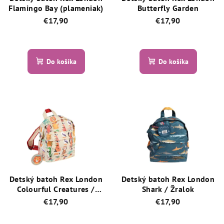
Flamingo Bay (plameniak)
Butterfly Garden
€17,90
€17,90
Priemerné
Priemerné
hodnotenie
hodnotenie
produktu
produktu
Do košíka
Do košíka
je
je
5,0
5,0
z
z
5
5
hviezdičiek.
hviezdičiek.
Detský batoh Rex London
Detský batoh Rex London
Colourful Creatures /
Shark / Žralok
Farebné zvieratká
€17,90
€17,90
Priemerné
Priemerné