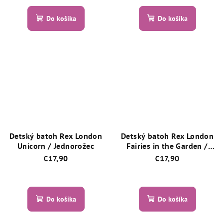
hodnotenie
hodnotenie
produktu
produktu
Do košíka
Do košíka
je
je
5,0
5,0
z
z
5
5
hviezdičiek.
hviezdičiek.
Detský batoh Rex London
Detský batoh Rex London
Unicorn / Jednorožec
Fairies in the Garden /
Víly v záhrade
€17,90
€17,90
Priemerné
Priemerné
hodnotenie
hodnotenie
produktu
produktu
Do košíka
Do košíka
je
je
5,0
5,0