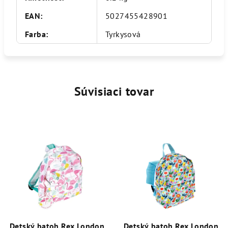
EAN
:
5027455428901
Farba
:
Tyrkysová
Súvisiaci tovar
Detský batoh Rex London
Detský batoh Rex London