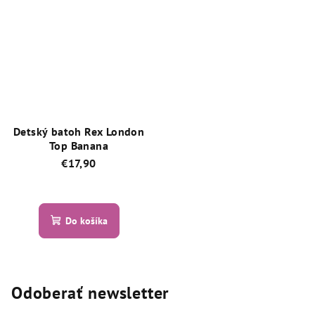
z
z
5
5
hviezdičiek.
hviezdičiek.
Detský batoh Rex London
Top Banana
€17,90
Priemerné
hodnotenie
produktu
Do košíka
je
5,0
z
5
hviezdičiek.
Odoberať newsletter