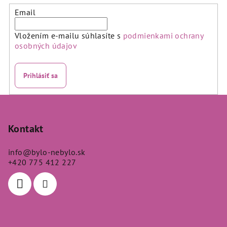
Email
Vložením e-mailu súhlasíte s
podmienkami ochrany
osobných údajov
Prihlásiť sa
Z
á
p
Kontakt
ä
info
@
bylo-nebylo.sk
t
+420 775 412 227
i
e