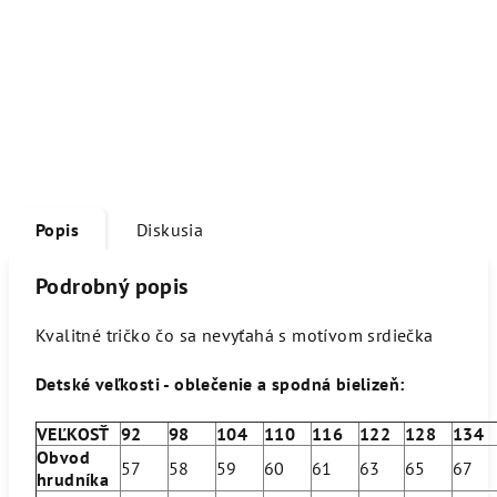
Popis
Diskusia
Podrobný popis
Kvalitné tričko čo sa nevyťahá s motívom srdiečka
Detské veľkosti - oblečenie a spodná bielizeň:
VEĽKOSŤ
92
98
104
110
116
122
128
134
Obvod
57
58
59
60
61
63
65
67
hrudníka