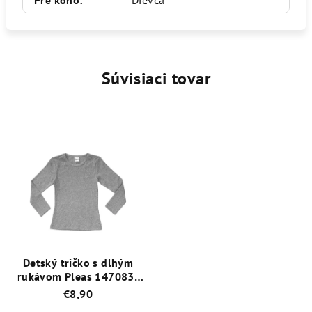
Súvisiaci tovar
Detský tričko s dlhým
rukávom Pleas 147083-
202 Šedá
€8,90