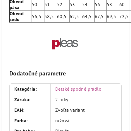
Obvod
50
51
52
53
54
56
58
60
pása
Obvod
56,5
58,5
60,5
62,5
64,5
67,5
69,5
72,
sedu
Dodatočné parametre
Kategória
:
Detské spodné prádlo
Záruka
:
2 roky
EAN
:
Zvoľte variant
Farba
:
ružová
Pre koho
:
Dievča