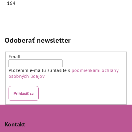
164
Priemerné
hodnotenie
produktu
je
5,0
Odoberať newsletter
z
5
hviezdičiek.
Email
Vložením e-mailu súhlasíte s
podmienkami ochrany
osobných údajov
Prihlásiť sa
Z
á
p
Kontakt