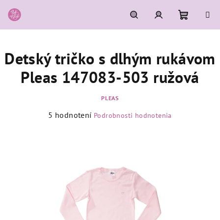
Prejsť
na
obsah
Nákupn
Hľadať
Prihlásenie
Detský tričko s dlhým rukávom
košík
Pleas 147083-503 ružová
PLEAS
Priemerné
5 hodnotení
Podrobnosti hodnotenia
hodnotenie
produktu
je
5,0
z
5
hviezdičiek.