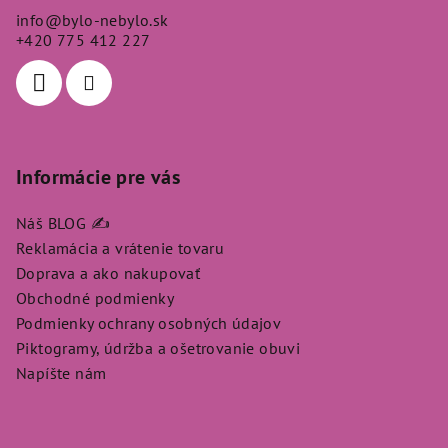
ä
info
@
bylo-nebylo.sk
t
+420 775 412 227
i
e
Informácie pre vás
Náš BLOG ✍️
Reklamácia a vrátenie tovaru
Doprava a ako nakupovať
Obchodné podmienky
Podmienky ochrany osobných údajov
Piktogramy, údržba a ošetrovanie obuvi
Napíšte nám