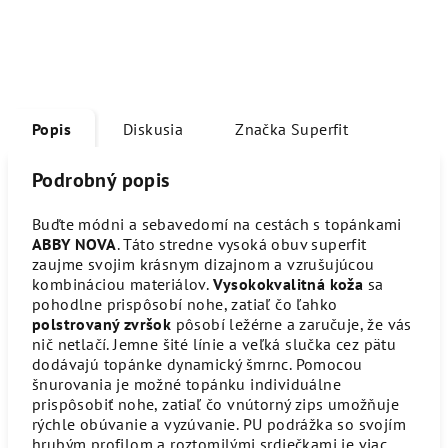
Popis
Diskusia
Značka
Superfit
Podrobný popis
Buďte módni a sebavedomí na cestách s topánkami
ABBY NOVA
. Táto stredne vysoká obuv superfit
zaujme svojim krásnym dizajnom a vzrušujúcou
kombináciou materiálov.
Vysokokvalitná koža
sa
pohodlne prispôsobí nohe, zatiaľ čo ľahko
polstrovaný zvršok
pôsobí ležérne a zaručuje, že vás
nič netlačí. Jemne šité línie a veľká slučka cez pätu
dodávajú topánke dynamický šmrnc. Pomocou
šnurovania je možné topánku individuálne
prispôsobiť nohe, zatiaľ čo vnútorný zips umožňuje
rýchle obúvanie a vyzúvanie. PU podrážka so svojím
hrubým profilom a roztomilými srdiečkami je viac