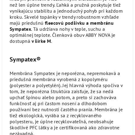
než len úplne trendy. Ľahká a pružná poskytuje tiež
vynikajúcu stabilitu a jednoduchý pohyb pri každom
kroku. Skvelé topánky v trendy robustnom vzhľade
majú priedušnú
fleecovú podšívku a membránu
Sympatex
. Tá udržiava nohy v teple, suchu a
optimálnej teplote. Členková obuv ABBY NOVA je
dostupná
v šírke M
.
Sympatex
®
Membrána Sympatex je neporézna, nepremokavá a
priedušná membrána vyrobená z kopolyméru
(polyester a polyetylén). Jej hlavná výhoda spočíva v
tom, že neporézna štruktúra zaisťuje, že sa nedá
upchať špinou alebo potom, a preto si zachováva
funkčnosť aj pri častom nosení a dlhodobom
používaní bez nutnosti častého prania. Membrána je
tiež ekologická, vyrába sa z recyklovaného
polyesteru, je úplne recyklovateľná, neobsahuje
škodlivé PFC látky a je certifikovaná ako zdravotne
nezávadná.