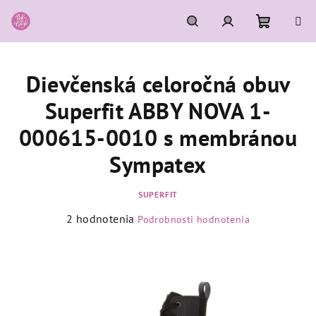
Prejsť
na
obsah
Nákupn
Hľadať
Prihlásenie
Dievčenská celoročná obuv
košík
Superfit ABBY NOVA 1-
000615-0010 s membránou
Sympatex
SUPERFIT
Priemerné
2 hodnotenia
Podrobnosti hodnotenia
hodnotenie
produktu
je
5,0
z
5