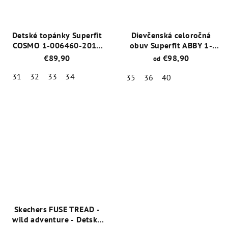
Detské topánky Superfit
Dievčenská celoročná
COSMO 1-006460-2010
obuv Superfit ABBY 1-
Čierna GORE-TEX®
000601-0010 s
€89,90
€98,90
od
membránou GORE-TEX
31
32
33
34
35
36
40
Priemerné
Priemerné
hodnotenie
hodnotenie
produktu
produktu
je
je
5,0
5,0
z
z
5
5
hviezdičiek.
hviezdičiek.
Skechers FUSE TREAD -
wild adventure - Detská