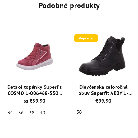
Podobné produkty
Výpredaj
Detské topánky Superfit
Dievčenská celoročná
COSMO 1-006468-5500
obuv Superfit ABBY 1-
Pink GORE-TEX®
000609-0000 s
€89,90
€99,90
od
membránou GORE-TEX
38
34
36
38
40
Priemerné
Priemerné
hodnotenie
hodnotenie
produktu
produktu