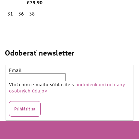
celoročná obuv
€79,90
302948L/BLK čierna
31
36
38
Priemerné
hodnotenie
produktu
je
4,9
Odoberať newsletter
z
5
hviezdičiek.
Email
Vložením e-mailu súhlasíte s
podmienkami ochrany
osobných údajov
Prihlásiť sa
Z
á