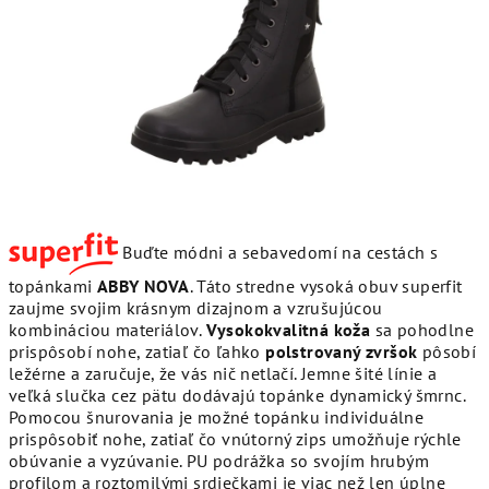
hviezdičiek.
Buďte módni a sebavedomí na cestách s
topánkami
ABBY NOVA
. Táto stredne vysoká obuv superfit
zaujme svojim krásnym dizajnom a vzrušujúcou
kombináciou materiálov.
Vysokokvalitná koža
sa pohodlne
prispôsobí nohe, zatiaľ čo ľahko
polstrovaný zvršok
pôsobí
ležérne a zaručuje, že vás nič netlačí. Jemne šité línie a
veľká slučka cez pätu dodávajú topánke dynamický šmrnc.
Pomocou šnurovania je možné topánku individuálne
prispôsobiť nohe, zatiaľ čo vnútorný zips umožňuje rýchle
obúvanie a vyzúvanie. PU podrážka so svojím hrubým
profilom a roztomilými srdiečkami je viac než len úplne