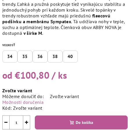
trendy. Ľahká a pružná poskytuje tiež vynikajúcu stabilitu a
jednoduchý pohyb pri každom kroku. Skvelé topánky v
trendy robustnom vzhľade majú priedušnú
fleecovú
podšívku a membránu Sympatex
. Tá udržiava nohy v teple,
suchu a optimálnej teplote. Členková obuv ABBY NOVA je
dostupná
v šírke M
.
VEĽKOSŤ
34
35
36
38
40
od
€100,80
/ ks
Jednotková
Zvoľte variant
cena:
Môžeme doručiť do:
Zvoľte variant
Možnosti doručenia
Kód:
Zvoľte variant
−
+
Do košíka