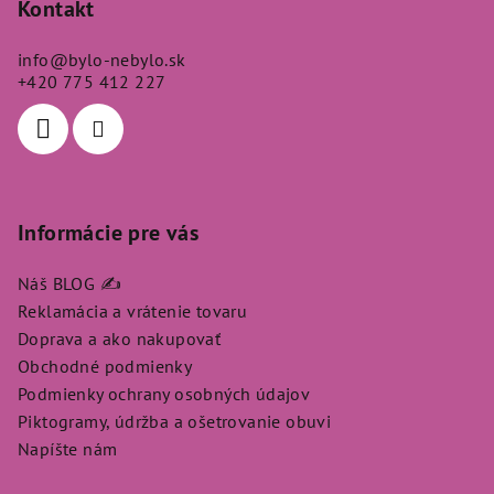
p
Kontakt
ä
info
@
bylo-nebylo.sk
t
+420 775 412 227
i
e
Informácie pre vás
Náš BLOG ✍️
Reklamácia a vrátenie tovaru
Doprava a ako nakupovať
Obchodné podmienky
Podmienky ochrany osobných údajov
Piktogramy, údržba a ošetrovanie obuvi
Napíšte nám