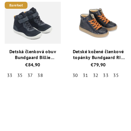
je
je
Barefoot
5,0
5,0
z
z
5
5
hviezdičiek.
hviezdičiek.
Detská členková obuv
Detské kožené členkové
Bundgaard Billie
topánky Bundgaard RIE
BG303241-519 s TEX
LACE BG303107G-505
€84,90
€79,90
membránou
Navy VB
33
35
37
38
30
31
32
33
35
Priemerné
Priemerné
hodnotenie
hodnotenie
produktu
produktu
je
je
4,7
5,0
z
z
5
5
hviezdičiek.
hviezdičiek.