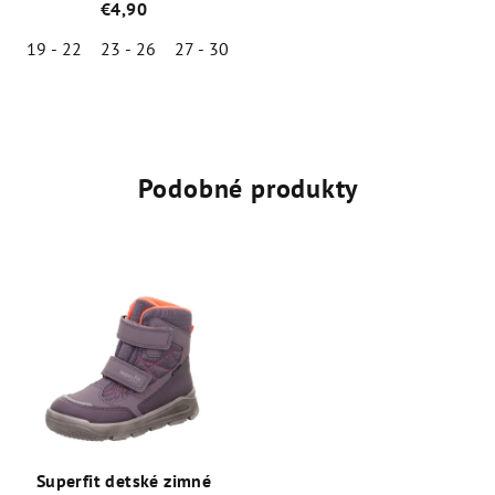
€4,90
19 - 22
23 - 26
27 - 30
Priemerné
hodnotenie
produktu
je
5,0
Podobné produkty
z
5
hviezdičiek.
Superfit detské zimné