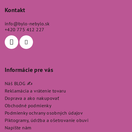
á
p
Kontakt
ä
info
@
bylo-nebylo.sk
t
+420 775 412 227
i
e
Informácie pre vás
Náš BLOG ✍️
Reklamácia a vrátenie tovaru
Doprava a ako nakupovať
Obchodné podmienky
Podmienky ochrany osobných údajov
Piktogramy, údržba a ošetrovanie obuvi
Napíšte nám