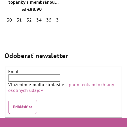
topánky s membránou
GORE-TEX® MARS 1-
€88,90
od
009086-8520
30
31
32
34
35
38
Priemerné
hodnotenie
produktu
je
5,0
Odoberať newsletter
z
5
hviezdičiek.
Email
Vložením e-mailu súhlasíte s
podmienkami ochrany
osobných údajov
Prihlásiť sa
Z