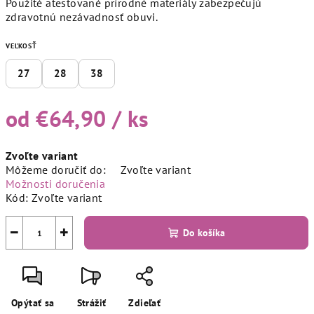
Použité atestované prírodné materiály zabezpečujú
zdravotnú nezávadnosť obuvi.
VEĽKOSŤ
27
28
38
od
€64,90
/ ks
Jednotková
Zvoľte variant
cena:
Môžeme doručiť do:
Zvoľte variant
Možnosti doručenia
Kód:
Zvoľte variant
−
+
Do košíka
Opýtať sa
Strážiť
Zdieľať