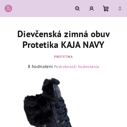
Prejsť
na
obsah
Nákupn
Hľadať
Prihlásenie
Dievčenská zimná obuv
košík
Protetika KAJA NAVY
PROTETIKA
Priemerné
8 hodnotení
Podrobnosti hodnotenia
hodnotenie
produktu
je
4,6
z
5
hviezdičiek.