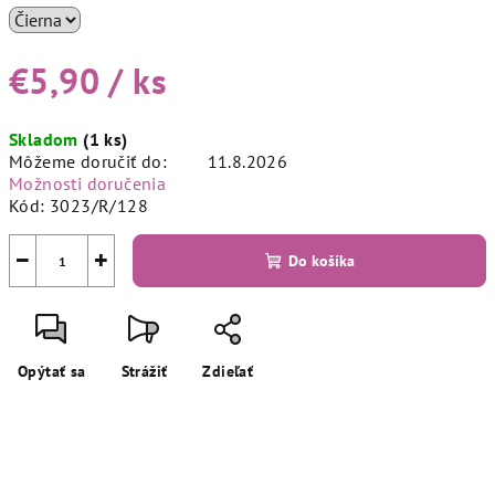
€5,90
/ ks
Jednotková
Skladom
(1 ks)
cena:
Môžeme doručiť do:
11.8.2026
Možnosti doručenia
Kód:
3023/R/128
−
+
Do košíka
Opýtať sa
Strážiť
Zdieľať