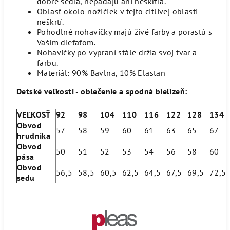
dobre sedia, nepadajú ani neškrtia.
Oblasť okolo nožičiek v tejto citlivej oblasti
neškrtí.
Pohodlné nohavičky majú živé farby a porastú s
Vaším dieťaťom.
Nohavičky po vypraní stále držia svoj tvar a
farbu.
Materiál: 90% Bavlna, 10% Elastan
Detské veľkosti - oblečenie a spodná bielizeň:
VEĽKOSŤ
92
98
104
110
116
122
128
134
Obvod
57
58
59
60
61
63
65
67
hrudníka
Obvod
50
51
52
53
54
56
58
60
pása
Obvod
56,5
58,5
60,5
62,5
64,5
67,5
69,5
72,
sedu