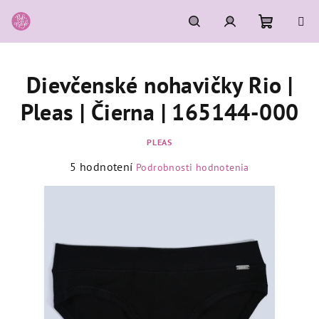
Prejsť
na
obsah
Nákupn
Hľadať
Prihlásenie
Dievčenské nohavičky Rio |
košík
Pleas | Čierna | 165144-000
PLEAS
Priemerné
5 hodnotení
Podrobnosti hodnotenia
hodnotenie
produktu
je
5,0
z
5
hviezdičiek.