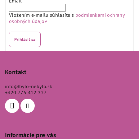
Email
Vložením e-mailu súhlasíte s
podmienkami ochrany
osobných údajov
Prihlásiť sa
Z
á
p
Kontakt
ä
info
@
bylo-nebylo.sk
t
+420 775 412 227
i
e
Informácie pre vás