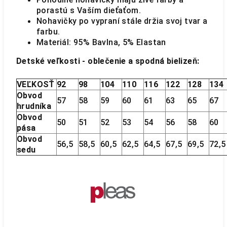
porastú s Vaším dieťaťom.
Nohavičky po vypraní stále držia svoj tvar a
farbu.
Materiál: 95% Bavlna, 5% Elastan
Detské veľkosti - oblečenie a spodná bielizeň:
VEĽKOSŤ
92
98
104
110
116
122
128
13
Obvod
57
58
59
60
61
63
65
67
hrudníka
Obvod
50
51
52
53
54
56
58
60
pása
Obvod
56,5
58,5
60,5
62,5
64,5
67,5
69,5
72,
sedu