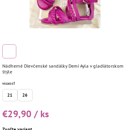
Nádherné Dievčenské sandálky Demi Ayla v gladiátorskom
štýle
VEĽKOSŤ
21
26
€29,90
/ ks
Jednotková
Zvoľte variant