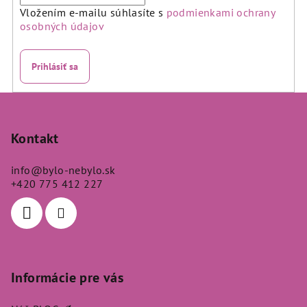
Vložením e-mailu súhlasíte s
podmienkami ochrany
osobných údajov
Prihlásiť sa
Z
á
p
Kontakt
ä
info
@
bylo-nebylo.sk
t
+420 775 412 227
i
e
Informácie pre vás