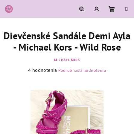
Prejsť
na
obsah
Nákupn
Hľadať
Prihlásenie
Dievčenské Sandále Demi Ayla
košík
- Michael Kors - Wild Rose
MICHAEL KORS
Priemerné
4 hodnotenia
Podrobnosti hodnotenia
hodnotenie
produktu
je
5,0
z
5
hviezdičiek.