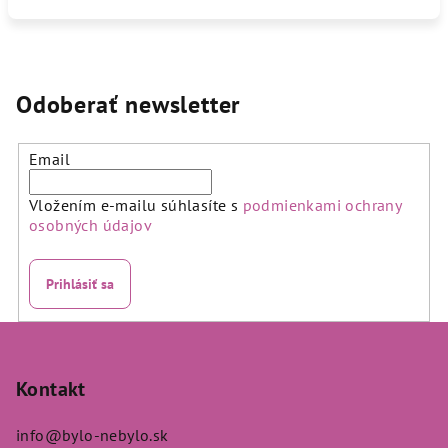
Odoberať newsletter
Email
Vložením e-mailu súhlasíte s
podmienkami ochrany
osobných údajov
Prihlásiť sa
Z
á
p
Kontakt
ä
info
@
bylo-nebylo.sk
t