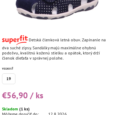
Detská členková letná obuv. Zapínanie na
dva suché zipsy. Sandálky majú maximálne ohybnú
podošvu, kvalitnú koženú stielku a opätok, ktorý drží
členok dieťaťa v správnej polohe.
VEĽKOSŤ
19
€56,90
/ ks
Jednotková
Skladom
(1 ks)
cena:
Môžeme doručiť do:
12.8.2026