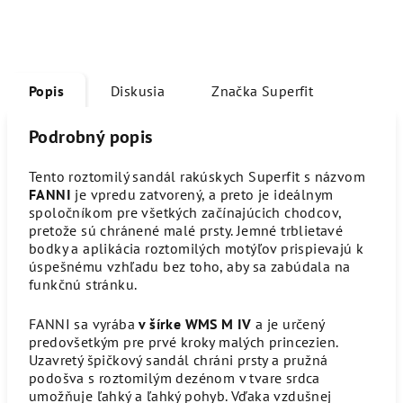
Popis
Diskusia
Značka
Superfit
Podrobný popis
Tento roztomilý sandál rakúskych Superfit s názvom
FANNI
je vpredu zatvorený, a preto je ideálnym
spoločníkom pre všetkých začínajúcich chodcov,
pretože sú chránené malé prsty. Jemné trblietavé
bodky a aplikácia roztomilých motýľov prispievajú k
úspešnému vzhľadu bez toho, aby sa zabúdala na
funkčnú stránku.
FANNI sa vyrába
v šírke WMS M IV
a je určený
predovšetkým pre prvé kroky malých princezien.
Uzavretý špičkový sandál chráni prsty a pružná
podošva s roztomilým dezénom v tvare srdca
umožňuje ľahký a ľahký pohyb. Vďaka vzdušnej