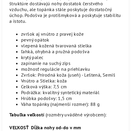
štruktúre dostávajú nohy dostatok čerstvého
vzduchu, ale topánka stále poskytuje dostatočný
úchop. Podošva je protišmyková a poskytuje stabilitu
a istotu.
zvršok aj vnútro z pravej kože
pevný opätok
vlepená kožená tvarovaná stielka
ľahká, ohybná a pružná podošva
krytý palec
zapínanie na suchý zips
možnosť regulácie na priehlavku
Zvršok: Prírodná koža (useň) - Leštená, Semiš
Vnútro a Stielka: koža
Celková výška: 7,5 cm
Podrážka: kvalitný syntetický materiál
Hrúbka podošvy: 1,5 cm
Váha topánky (najmenší rozmer): 88 g
Tabuľka veľkostí
(rozměry uváděné výrobcem):
VEĽKOSŤ
Dĺžka nohy od-do v mm