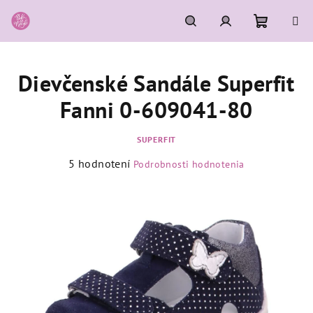
Prejsť
na
obsah
Nákupn
Hľadať
Prihlásenie
Dievčenské Sandále Superfit
košík
Fanni 0-609041-80
SUPERFIT
Priemerné
5 hodnotení
Podrobnosti hodnotenia
hodnotenie
produktu
je
5,0
z
5
hviezdičiek.