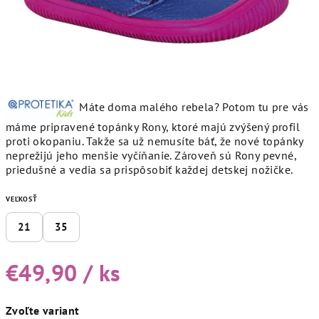
Máte doma malého rebela? Potom tu pre vás
máme pripravené topánky Rony, ktoré majú zvýšený profil
proti okopaniu. Takže sa už nemusíte báť, že nové topánky
neprežijú jeho menšie vyčíňanie. Zároveň sú Rony pevné,
priedušné a vedia sa prispôsobiť každej detskej nožičke.
VEĽKOSŤ
21
35
€49,90
/ ks
Jednotková
Zvoľte variant
cena: