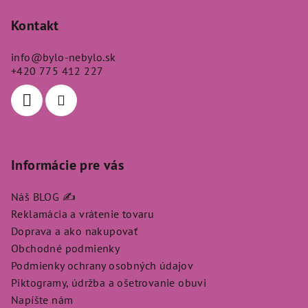
á
p
Kontakt
ä
info
@
bylo-nebylo.sk
t
+420 775 412 227
i
e
Informácie pre vás
Náš BLOG ✍️
Reklamácia a vrátenie tovaru
Doprava a ako nakupovať
Obchodné podmienky
Podmienky ochrany osobných údajov
Piktogramy, údržba a ošetrovanie obuvi
Napíšte nám