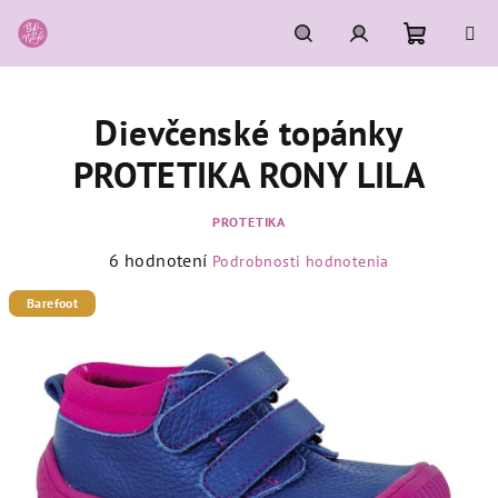
Prejsť
na
obsah
Nákupn
Hľadať
Prihlásenie
Dievčenské topánky
košík
PROTETIKA RONY LILA
PROTETIKA
Priemerné
6 hodnotení
Podrobnosti hodnotenia
hodnotenie
produktu
Barefoot
je
5,0
z
5
hviezdičiek.