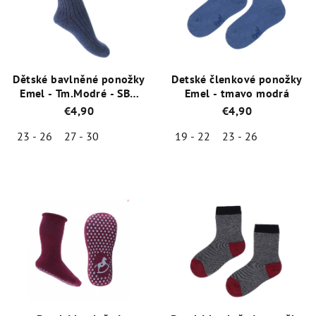
Dětské bavlněné ponožky
Detské členkové ponožky
Emel - Tm.Modré - SBO
Emel - tmavo modrá
100-82
€4,90
€4,90
23 - 26
27 - 30
19 - 22
23 - 26
Priemerné
Priemerné
hodnotenie
hodnotenie
produktu
produktu
je
je
5,0
5,0
z
z
5
5
hviezdičiek.
hviezdičiek.