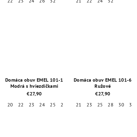
22
23
24
26
32
21
22
24
32
Priemerné
Priemerné
hodnotenie
hodnotenie
produktu
produktu
je
je
5,0
5,0
z
z
5
5
hviezdičiek.
hviezdičiek.
Domáca obuv EMEL 101-1
Domáca obuv EMEL 101-6
Modrá s hviezdičkami
Ružové
€27,90
€27,90
20
22
23
24
25
26
27
21
28
23
29
25
30
28
30
31
Priemerné
Priemerné
hodnotenie
hodnotenie
produktu
produktu
je
je