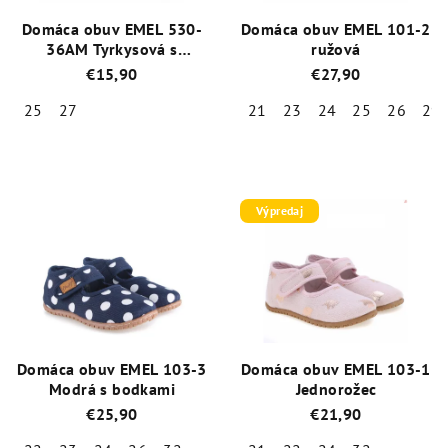
Domáca obuv EMEL 530-
Domáca obuv EMEL 101-2
36AM Tyrkysová s
ružová
princeznou
€15,90
€27,90
25
27
21
23
24
25
26
29
Priemerné
Priemerné
hodnotenie
hodnotenie
produktu
produktu
je
je
Výpredaj
5,0
5,0
z
z
5
5
hviezdičiek.
hviezdičiek.
Domáca obuv EMEL 103-3
Domáca obuv EMEL 103-1
Modrá s bodkami
Jednorožec
€25,90
€21,90