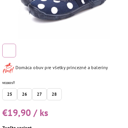
Domáca obuv pre všetky princezné a baleríny
VEĽKOSŤ
25
26
27
28
€19,90
/ ks
Jednotková
Zvoľte variant