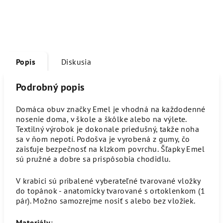
Popis
Diskusia
Podrobný popis
Domáca obuv značky Emel je vhodná na každodenné
nosenie doma, v škole a škôlke alebo na výlete.
Textilný výrobok je dokonale priedušný, takže noha
sa v ňom nepotí. Podošva je vyrobená z gumy, čo
zaisťuje bezpečnosť na klzkom povrchu. Šľapky Emel
sú pružné a dobre sa prispôsobia chodidlu.
V krabici sú pribalené vyberateľné tvarované vložky
do topánok - anatomicky tvarované s ortoklenkom (1
pár). Možno samozrejme nosiť s alebo bez vložiek.
Materiály
: