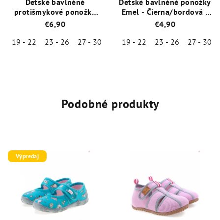
Detské bavlněné
Detské bavlněné ponožky
protišmykové ponožky
Emel - Čierna/bordová -
Emel - Bordová
100-72
€6,90
€4,90
19 - 22
23 - 26
27 - 30
19 - 22
23 - 26
27 - 30
Priemerné
Priemerné
hodnotenie
hodnotenie
produktu
produktu
je
je
5,0
5,0
Podobné produkty
z
z
5
5
hviezdičiek.
hviezdičiek.
Výpredaj