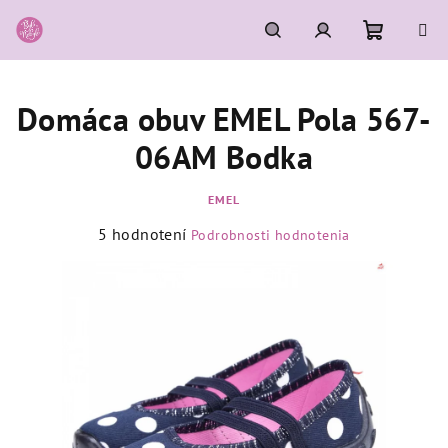
Prejsť
na
obsah
Nákupn
Hľadať
Prihlásenie
Domáca obuv EMEL Pola 567-
košík
06AM Bodka
EMEL
Priemerné
5 hodnotení
Podrobnosti hodnotenia
hodnotenie
produktu
je
5,0
z
5
hviezdičiek.