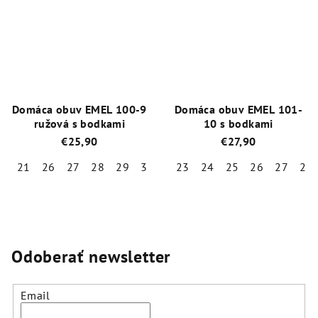
5,0
5,0
z
z
5
5
hviezdičiek.
hviezdičiek.
Domáca obuv EMEL 100-9
Domáca obuv EMEL 101-
ružová s bodkami
10 s bodkami
€25,90
€27,90
21
26
27
28
29
31
23
24
25
26
27
28
Priemerné
Priemerné
hodnotenie
hodnotenie
produktu
produktu
je
je
5,0
5,0
Odoberať newsletter
z
z
5
5
hviezdičiek.
hviezdičiek.
Email