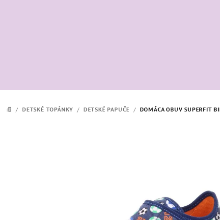
Prejsť
na
obsah
/
DETSKÉ TOPÁNKY
/
DETSKÉ PAPUČE
/
DOMÁCA OBUV SUPERFIT BI
DOMOV