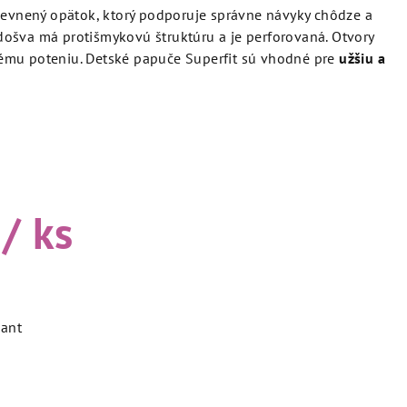
pevnený opätok, ktorý podporuje správne návyky chôdze a
Podošva má protišmykovú štruktúru a je perforovaná. Otvory
mu poteniu. Detské papuče Superfit sú vhodné pre
užšiu a
/ ks
iant