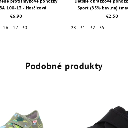
něné protišmykové ponožky
Detské obrázkové ponožk
BA 100-13 - Horčicová
Sport (85% bavlna) tm
€6,90
€2,50
 - 26
27 - 30
28 - 31
32 - 35
Priemerné
Priemer
hodnotenie
hodnot
produktu
produk
je
je
Podobné produkty
4,6
5,0
z
z
5
5
hviezdičiek.
hviezdič