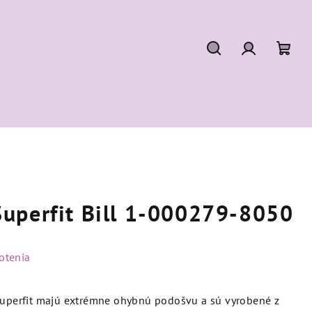
Hľadať
Prihláseni
Nák
koší
uperfit Bill 1-000279-8050
otenia
uperfit majú extrémne ohybnú podošvu a sú vyrobené z