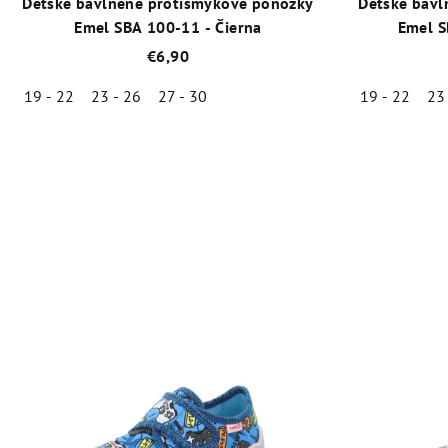
Detské bavlněné protišmykové ponožky
Detské bavl
Emel SBA 100-11 - Čierna
Emel S
€6,90
19 - 22
23 - 26
27 - 30
19 - 22
23
Priemerné
hodnotenie
produktu
je
4,8
z
5
hviezdičiek.