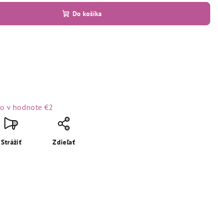
Do košíka
to
v hodnote €2
Strážiť
Zdieľať