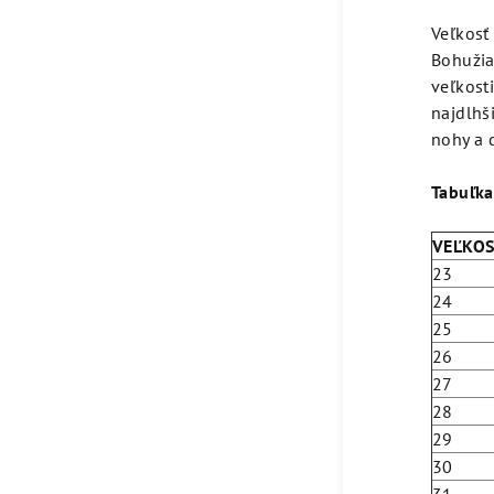
Veľkosť 
Bohužia
veľkosti
najdlhš
nohy a 
Tabuľka
VEĽKO
23
24
25
26
27
28
29
30