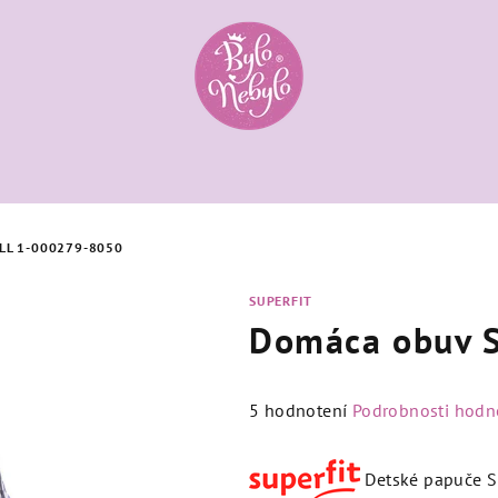
LL 1-000279-8050
SUPERFIT
Domáca obuv S
Priemerné
5 hodnotení
Podrobnosti hodn
hodnotenie
produktu
Detské papuče S
je