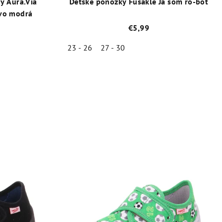
y Aura.Via
Detské ponožky Fusakle Ja som ro-bot
avo modrá
€5,99
23 - 26
27 - 30
né
Priemerné
enie
hodnotenie
tu
produktu
je
5,0
z
5
iek.
hviezdičiek.