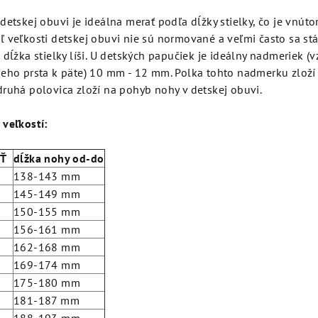
detskej obuvi je ideálna merať podľa dĺžky stielky, čo je vnúto
ľ veľkosti detskej obuvi nie sú normované a veľmi často sa stá
 dĺžka stielky líši. U detských papučiek je ideálny nadmeriek (
ieho prsta k päte) 10 mm - 12 mm. Polka tohto nadmerku zloží 
druhá polovica zloží na pohyb nohy v detskej obuvi.
 veľkostí:
SŤ
dĺžka nohy od-do
138-143 mm
145-149 mm
150-155 mm
156-161 mm
162-168 mm
169-174 mm
175-180 mm
181-187 mm