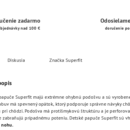
učenie zadarmo
Odosielame
objednávky nad 100 €
doručenie po
Diskusia
Značka
Superfit
popis
papuče Superfit majú extrémne ohybnú podošvu a sú vyrobené z
obuv má spevnený opätok, ktorý podporuje správne návyky chô
tu pri chôdzi. Podošva má protišmykovú štruktúru a je perforova
 zabraňujú prípadnému poteniu. Detské papuče Superfit sú v
 nohu.