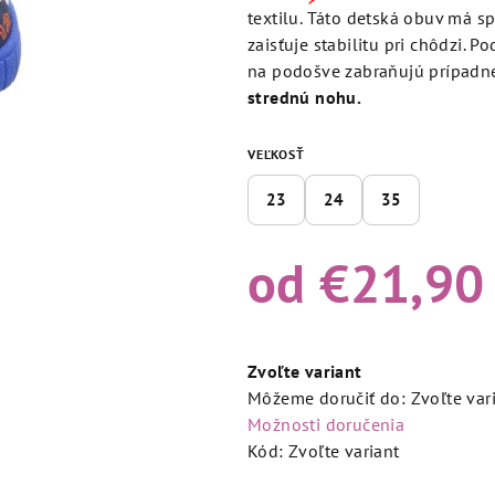
5,0
textilu. Táto detská obuv má s
z
zaisťuje stabilitu pri chôdzi. 
5
na podošve zabraňujú prípadné
hviezdičiek.
strednú nohu.
VEĽKOSŤ
23
24
35
od
€21,90
Jednotková
cena:
Zvoľte variant
Môžeme doručiť do:
Zvoľte var
Možnosti doručenia
Kód:
Zvoľte variant