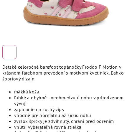
Detské celoročné barefoot topánočky Froddo F Motion v
krásnom farebnom prevedení s motívom kvetiniek. Ľahko
športový dizajn.
mäkká koža
ľahké a ohybné - neobmedzujú nohu v prirodzenom
vývoji
zapínanie na suchý zips
vhodné pre normálnu až širšiu nohu
zvršok špičky je zdvihnutý, chráni pred odrením
vnútri vyberateľná rovná stielka