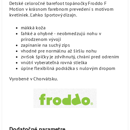
Detské celoročné barefoot topánočky Froddo F
Motion v krásnom farebnom prevedení s motívom
kvetiniek. Ľahko športový dizajn.
mäkká koža
ľahké a ohybné - neobmedzujú nohu v
prirodzenom vývoji
zapínanie na suchý zips
vhodné pre normálnu až širšiu nohu
zvršok špičky je zdvihnutý, chráni pred odrením
vnútri vyberateľná rovná stielka
úplne flexibilná podrážka s nulovým dropom
Vyrobené v Chorvátsku.
Dodatočné parametre