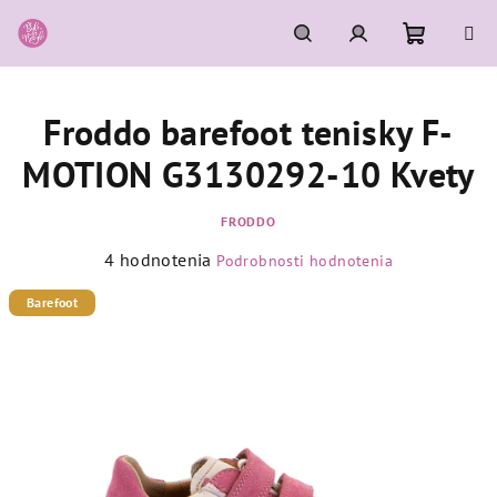
Prejsť
na
obsah
Nákupn
Hľadať
Prihlásenie
Froddo barefoot tenisky F-
košík
MOTION G3130292-10 Kvety
FRODDO
Priemerné
4 hodnotenia
Podrobnosti hodnotenia
hodnotenie
produktu
Barefoot
je
5,0
z
5
hviezdičiek.