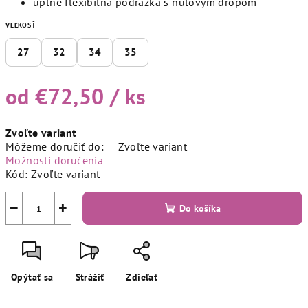
úplne flexibilná podrážka s nulovým dropom
VEĽKOSŤ
27
32
34
35
od
€72,50
/ ks
Jednotková
Zvoľte variant
cena:
Môžeme doručiť do:
Zvoľte variant
Možnosti doručenia
Kód:
Zvoľte variant
−
+
Do košíka
Opýtať sa
Strážiť
Zdieľať