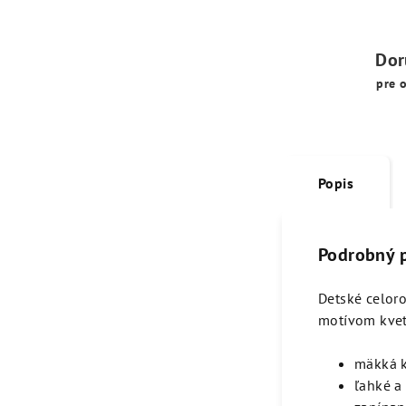
Dor
pre 
Popis
Podrobný 
Detské celor
motívom kveti
mäkká 
ľahké a