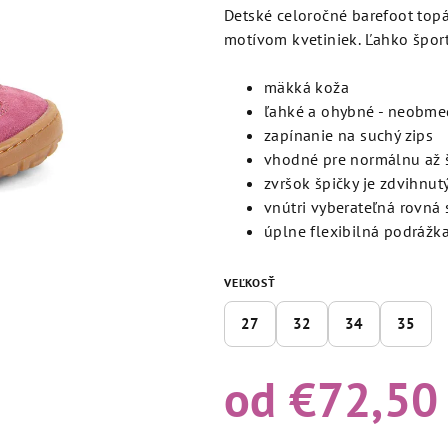
produktu
Detské celoročné barefoot top
je
motívom kvetiniek. Ľahko šport
5,0
z
mäkká koža
5
ľahké a ohybné - neobme
hviezdičiek.
zapínanie na suchý zips
vhodné pre normálnu až 
zvršok špičky je zdvihnut
vnútri vyberateľná rovná 
úplne flexibilná podráž
VEĽKOSŤ
27
32
34
35
od
€72,50
Jednotková