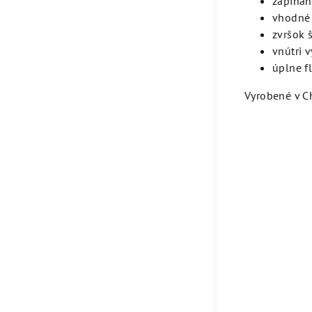
zapínan
vhodné 
zvršok 
vnútri 
úplne f
Vyrobené v C