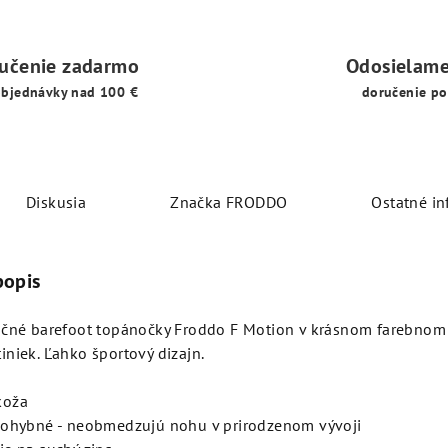
učenie zadarmo
Odosielame
objednávky nad 100 €
doručenie po
Diskusia
Značka
FRODDO
Ostatné in
popis
očné barefoot topánočky Froddo F Motion v krásnom farebnom
niek. Ľahko športový dizajn.
koža
 ohybné - neobmedzujú nohu v prirodzenom vývoji