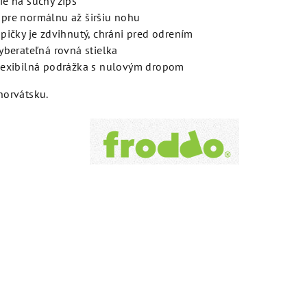
ie na suchý zips
pre normálnu až širšiu nohu
špičky je zdvihnutý, chráni pred odrením
vyberateľná rovná stielka
lexibilná podrážka s nulovým dropom
horvátsku.