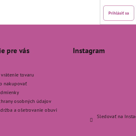
Prihlásiť sa
ie pre vás
Instagram
 vrátenie tovaru
ko nakupovať
odmienky
chrany osobných údajov
údržba a ošetrovanie obuvi
Sledovať na Inst