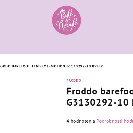
RODDO BAREFOOT TENISKY F-MOTION G3130292-10 KVETY
FRODDO
Froddo barefo
G3130292-10 
Priemerné
4 hodnotenia
Podrobnosti hod
hodnotenie