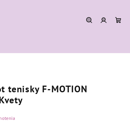
Hľadať
Prihláseni
Nák
koší
ot tenisky F-MOTION
Kvety
notenia