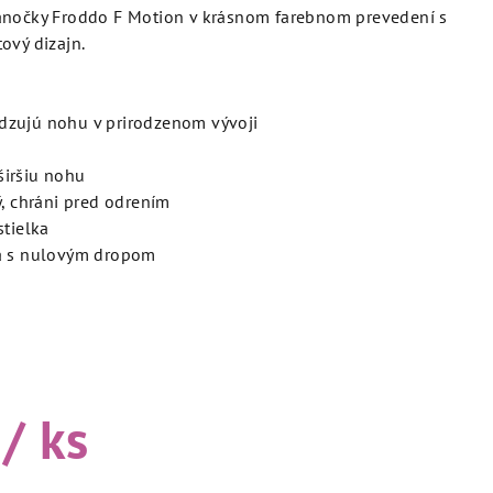
ánočky Froddo F Motion v krásnom farebnom prevedení s
ový dizajn.
dzujú nohu v prirodzenom vývoji
širšiu nohu
ý, chráni pred odrením
stielka
ka s nulovým dropom
/ ks