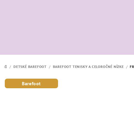
Prejsť
na
obsah
/
DETSKÉ BAREFOOT
/
BAREFOOT TENISKY A CELOROČNÉ NÍZKE
/
F
DOMOV
Barefoot