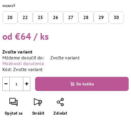
VEĽKOSŤ
20
22
25
26
27
28
29
30
od
€64
/ ks
Jednotková
Zvoľte variant
cena:
Môžeme doručiť do:
Zvoľte variant
Možnosti doručenia
Kód:
Zvoľte variant
−
+
Do košíka
Opýtať sa
Strážiť
Zdieľať