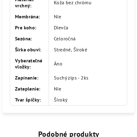
Koža bez chrómu
vrchný
:
Membrána
:
Nie
Pre koho
:
Dievča
Sezóna
:
Celoročná
Šírka obuvi
:
Stredné, Široké
Vyberateľné
Áno
vložky
:
Zapínanie
:
Suchý zips - 2ks
Zateplenie
:
Nie
Tvar špičky
:
Široký
Podobné produkty