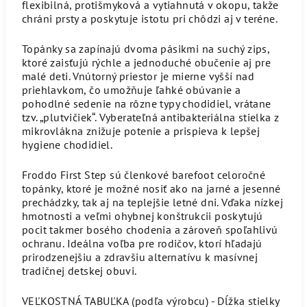
flexibilná, protišmyková a vytiahnutá v okopu, takže
chráni prsty a poskytuje istotu pri chôdzi aj v teréne.
Topánky sa zapínajú dvoma pásikmi na suchý zips,
ktoré zaisťujú rýchle a jednoduché obučenie aj pre
malé deti. Vnútorný priestor je mierne vyšší nad
priehlavkom, čo umožňuje ľahké obúvanie a
pohodlné sedenie na rôzne typy chodidiel, vrátane
tzv. „plutvičiek“. Vyberateľná antibakteriálna stielka z
mikrovlákna znižuje potenie a prispieva k lepšej
hygiene chodidiel.
Froddo First Step sú členkové barefoot celoročné
topánky, ktoré je možné nosiť ako na jarné a jesenné
prechádzky, tak aj na teplejšie letné dni. Vďaka nízkej
hmotnosti a veľmi ohybnej konštrukcii poskytujú
pocit takmer bosého chodenia a zároveň spoľahlivú
ochranu. Ideálna voľba pre rodičov, ktorí hľadajú
prirodzenejšiu a zdravšiu alternatívu k masívnej
tradičnej detskej obuvi.
VEĽKOSTNÁ TABUĽKA (podľa výrobcu) - Dĺžka stielky