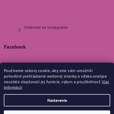
Sledovať na Instagrame
Facebook
Používame súbory cookie, aby sme vám umožnili
pohodlné prehliadanie webovej stránky a vďaka analýze
Prijímame online platby
neustále zlepšovali jej funkcie, výkon a použiteľnosť.
Viac
informácií
Nastavenie
Copyright 2026
Bylo Nebylo
. Všetky práva vyhradené.