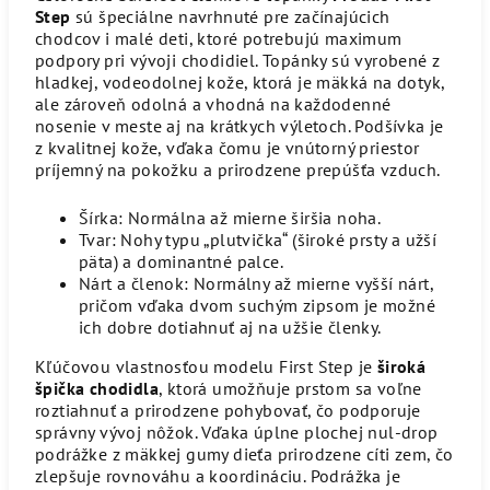
Step
sú špeciálne navrhnuté pre začínajúcich
chodcov i malé deti, ktoré potrebujú maximum
podpory pri vývoji chodidiel. Topánky sú vyrobené z
hladkej, vodeodolnej kože, ktorá je mäkká na dotyk,
ale zároveň odolná a vhodná na každodenné
nosenie v meste aj na krátkych výletoch. Podšívka je
z kvalitnej kože, vďaka čomu je vnútorný priestor
príjemný na pokožku a prirodzene prepúšťa vzduch.
Šírka: Normálna až mierne širšia noha.
Tvar: Nohy typu „plutvička“ (široké prsty a užší
päta) a dominantné palce.
Nárt a členok: Normálny až mierne vyšší nárt,
pričom vďaka dvom suchým zipsom je možné
ich dobre dotiahnuť aj na užšie členky.
Kľúčovou vlastnosťou modelu First Step je
široká
špička chodidla
, ktorá umožňuje prstom sa voľne
roztiahnuť a prirodzene pohybovať, čo podporuje
správny vývoj nôžok. Vďaka úplne plochej nul‑drop
podrážke z mäkkej gumy dieťa prirodzene cíti zem, čo
zlepšuje rovnováhu a koordináciu. Podrážka je