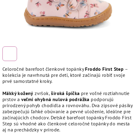
Celoročné barefoot členkové topánky
Froddo First Step
–
kolekcia je navrhnutá pre deti, ktoré začínajú robiť svoje
prvé samostatné kroky.
Mäkký kožený
zvršok,
široká špička
pre voľné roztiahnutie
prstov a
veľmi ohybná nulová podrážka
podporujú
prirodzený pohyb chodidla a rovnováhu. Dva zipsové pásiky
zabezpečujú ľahké obúvanie a pevné uloženie, ideálne pre
začínajúcich chodcov. Detské barefoot topánky Froddo First
Step sú vhodné ako členkové celoročné topánky do mesta
aj na prechádzky v prírode.