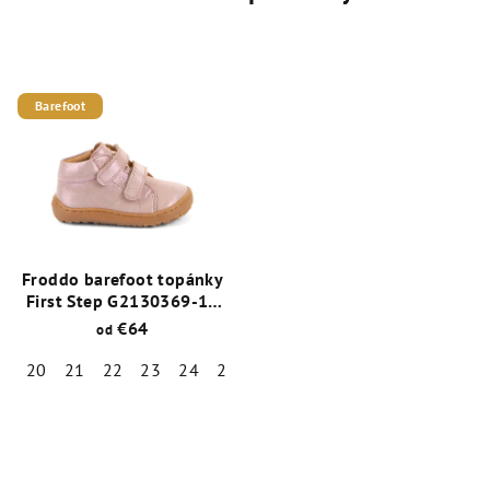
Barefoot
Froddo barefoot topánky
First Step G2130369-11
Pink Shine
€64
od
20
21
22
23
24
25
27
30
Priemerné
hodnotenie
produktu
je