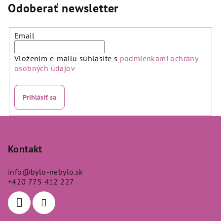
4,7
Odoberať newsletter
z
5
hviezdičiek.
Email
Vložením e-mailu súhlasíte s
podmienkami ochrany
osobných údajov
Prihlásiť sa
Z
á
p
Kontakt
ä
info
@
bylo-nebylo.sk
t
+420 775 412 227
i
e