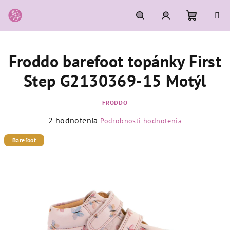
Prejsť
na
obsah
Nákupn
Hľadať
Prihlásenie
Froddo barefoot topánky First
košík
Step G2130369-15 Motýl
FRODDO
Priemerné
2 hodnotenia
Podrobnosti hodnotenia
hodnotenie
produktu
Barefoot
je
5,0
z
5
hviezdičiek.