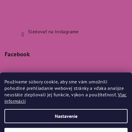
Sledovať na Instagrame
Facebook
Používame súbory cookie, aby sme vám umožnili
pohodlné prehliadanie webovej stránky a vďaka analýze
Prijímame online platby
neustále zlepšovali jej funkcie, výkon a použiteľnosť.
Viac
informácií
Nastavenie
Copyright 2026
Bylo Nebylo
. Všetky práva vyhradené.