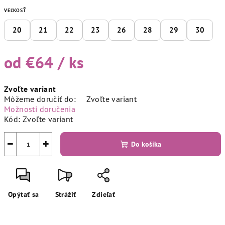
VEĽKOSŤ
20
21
22
23
26
28
29
30
od
€64
/ ks
Jednotková
Zvoľte variant
cena:
Môžeme doručiť do:
Zvoľte variant
Možnosti doručenia
Kód:
Zvoľte variant
−
+
Do košíka
Opýtať sa
Strážiť
Zdieľať