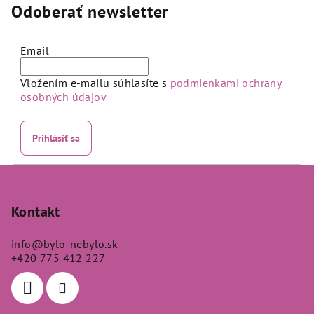
5,0
Odoberať newsletter
z
5
hviezdičiek.
Email
Vložením e-mailu súhlasíte s
podmienkami ochrany
osobných údajov
Prihlásiť sa
Z
á
p
Kontakt
ä
info
@
bylo-nebylo.sk
t
+420 775 412 227
i
e