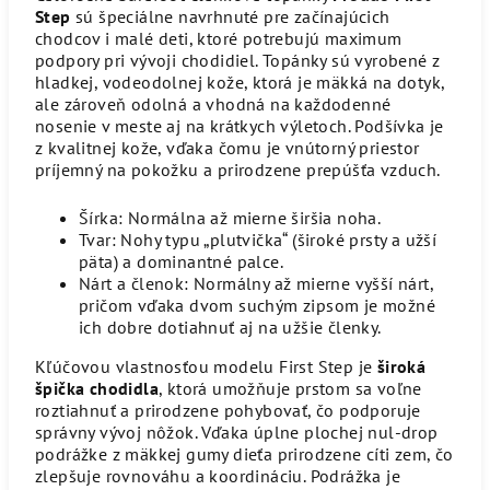
Step
sú špeciálne navrhnuté pre začínajúcich
chodcov i malé deti, ktoré potrebujú maximum
podpory pri vývoji chodidiel. Topánky sú vyrobené z
hladkej, vodeodolnej kože, ktorá je mäkká na dotyk,
ale zároveň odolná a vhodná na každodenné
nosenie v meste aj na krátkych výletoch. Podšívka je
z kvalitnej kože, vďaka čomu je vnútorný priestor
príjemný na pokožku a prirodzene prepúšťa vzduch.
Šírka: Normálna až mierne širšia noha.
Tvar: Nohy typu „plutvička“ (široké prsty a užší
päta) a dominantné palce.
Nárt a členok: Normálny až mierne vyšší nárt,
pričom vďaka dvom suchým zipsom je možné
ich dobre dotiahnuť aj na užšie členky.
Kľúčovou vlastnosťou modelu First Step je
široká
špička chodidla
, ktorá umožňuje prstom sa voľne
roztiahnuť a prirodzene pohybovať, čo podporuje
správny vývoj nôžok. Vďaka úplne plochej nul‑drop
podrážke z mäkkej gumy dieťa prirodzene cíti zem, čo
zlepšuje rovnováhu a koordináciu. Podrážka je