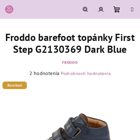
Prejsť
na
obsah
Nákupn
Hľadať
Prihlásenie
Froddo barefoot topánky First
košík
Step G2130369 Dark Blue
FRODDO
Priemerné
2 hodnotenia
Podrobnosti hodnotenia
hodnotenie
produktu
Barefoot
je
5,0
z
5
hviezdičiek.