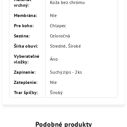
Koža bez chrómu
vrchný
:
Membrána
:
Nie
Pre koho
:
Chlapec
Sezóna
:
Celoročná
Šírka obuvi
:
Stredné, Široké
Vyberateľné
Áno
vložky
:
Zapínanie
:
Suchý zips - 2ks
Zateplenie
:
Nie
Tvar špičky
:
Široký
Podobné produkty