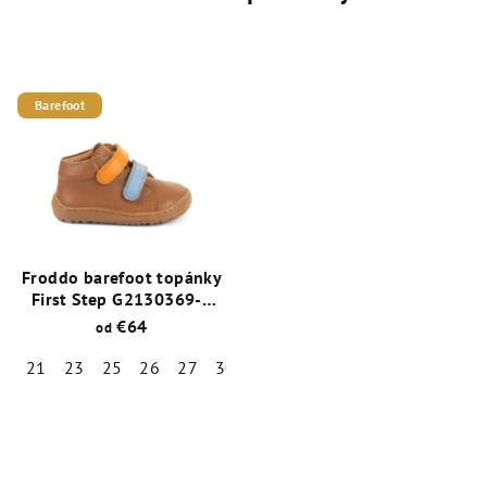
Barefoot
Froddo barefoot topánky
First Step G2130369-4
Cognac
€64
od
21
23
25
26
27
30
Priemerné
hodnotenie
produktu
je