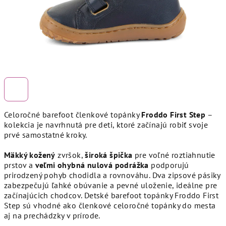
Celoročné barefoot členkové topánky
Froddo First Step
–
kolekcia je navrhnutá pre deti, ktoré začínajú robiť svoje
prvé samostatné kroky.
Mäkký kožený
zvršok,
široká špička
pre voľné roztiahnutie
prstov a
veľmi ohybná nulová podrážka
podporujú
prirodzený pohyb chodidla a rovnováhu. Dva zipsové pásiky
zabezpečujú ľahké obúvanie a pevné uloženie, ideálne pre
začínajúcich chodcov. Detské barefoot topánky Froddo First
Step sú vhodné ako členkové celoročné topánky do mesta
aj na prechádzky v prírode.