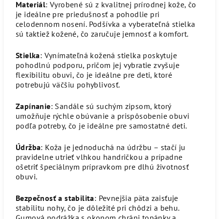
Materiál
: Vyrobené sú z kvalitnej prírodnej kože, čo
je ideálne pre priedušnosť a pohodlie pri
celodennom nosení. Podšívka a vyberateľná stielka
sú taktiež kožené, čo zaručuje jemnosť a komfort.
Stielka
: Vynímateľná kožená stielka poskytuje
pohodlnú podporu, pričom jej vybratie zvyšuje
flexibilitu obuvi, čo je ideálne pre deti, ktoré
potrebujú väčšiu pohyblivosť.
Zapínanie
: Sandále sú suchým zipsom, ktorý
umožňuje rýchle obúvanie a prispôsobenie obuvi
podľa potreby, čo je ideálne pre samostatné deti.
Údržba
: Koža je jednoduchá na údržbu – stačí ju
pravidelne utrieť vlhkou handričkou a prípadne
ošetriť špeciálnym prípravkom pre dlhú životnosť
obuvi.
Bezpečnosť a stabilita
: Pevnejšia päta zaisťuje
stabilitu nohy, čo je dôležité pri chôdzi a behu.
Gumová podrážka s okopom chráni topánky a