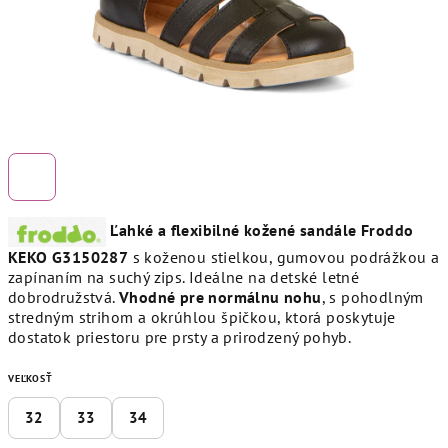
Ľahké a flexibilné kožené sandále
Froddo
KEKO G3150287
s koženou stielkou, gumovou podrážkou a
zapínaním na suchý zips. Ideálne na detské letné
dobrodružstvá.
Vhodné pre normálnu nohu
, s pohodlným
stredným strihom a okrúhlou špičkou, ktorá poskytuje
dostatok priestoru pre prsty a prirodzený pohyb.
VEĽKOSŤ
32
33
34