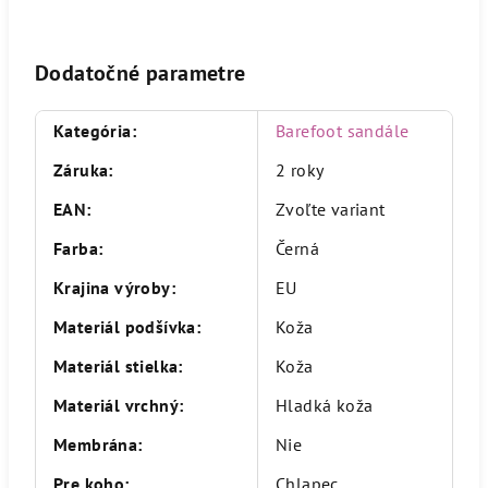
Dodatočné parametre
Kategória
:
Barefoot sandále
Záruka
:
2 roky
EAN
:
Zvoľte variant
Farba
:
Černá
Krajina výroby
:
EU
Materiál podšívka
:
Koža
Materiál stielka
:
Koža
Materiál vrchný
:
Hladká koža
Membrána
:
Nie
Pre koho
:
Chlapec