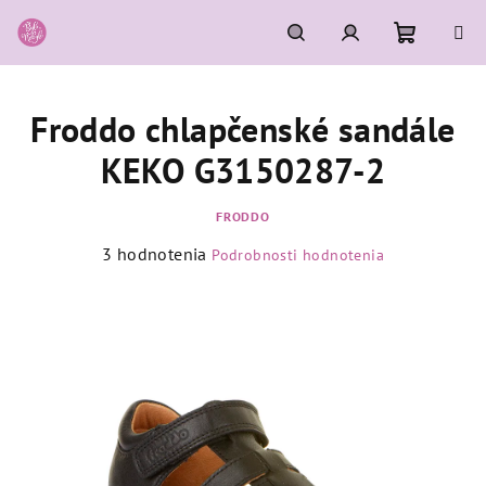
Prejsť
na
obsah
Nákupn
Hľadať
Prihlásenie
Froddo chlapčenské sandále
košík
KEKO G3150287-2
FRODDO
Priemerné
3 hodnotenia
Podrobnosti hodnotenia
hodnotenie
produktu
je
5,0
z
5
hviezdičiek.