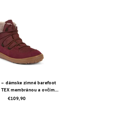
 – dámske zimné barefoot
s TEX membránou a ovčím
žúškom – Bordová
€109,90
Priemerné
hodnotenie