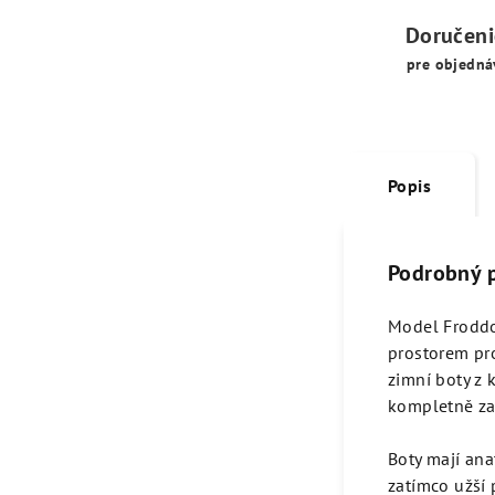
Doručen
pre objedná
Popis
Podrobný 
Model Froddo
prostorem pro
zimní boty z 
kompletně za
Boty mají ana
zatímco užší 