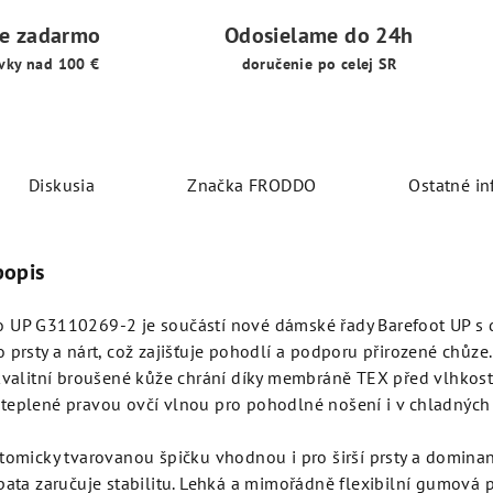
ie zadarmo
Odosielame do 24h
vky nad 100 €
doručenie po celej SR
Diskusia
Značka
FRODDO
Ostatné in
popis
 UP G3110269-2 je součástí nové dámské řady Barefoot UP s
 prsty a nárt, což zajišťuje pohodlí a podporu přirozené chůze
kvalitní broušené kůže chrání díky membráně TEX před vlhkost
teplené pravou ovčí vlnou pro pohodlné nošení i v chladných
tomicky tvarovanou špičku vhodnou i pro širší prsty a dominan
pata zaručuje stabilitu. Lehká a mimořádně flexibilní gumová 