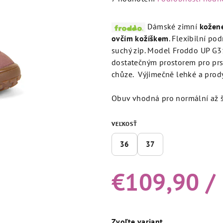
hodnotenie
produktu
Dámské zimní
kožen
je
ovčím kožíškem
. Flexibilní po
4,7
suchý zip.
Model Froddo UP G31
z
dostatečným prostorem pro prst
5
chůze. Výjimečně lehké a prod
hviezdičiek.
Obuv vhodná pro normální až š
VEĽKOSŤ
36
37
€109,90
/
Jednotková
cena:
Zvoľte variant