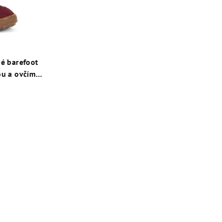
é barefoot
u a ovčím
ová
né
enie
tu
iek.