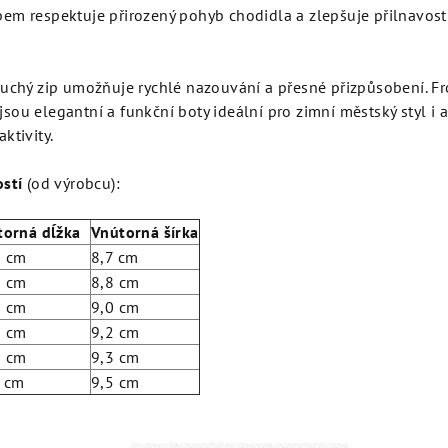
em respektuje přirozený pohyb chodidla a zlepšuje přilnavost
suchý zip umožňuje rychlé nazouvání a přesné přizpůsobení. F
ou elegantní a funkční boty ideální pro zimní městský styl i a
ktivity.
ostí
(od výrobcu):
torná dĺžka
Vnútorná šírka
8 cm
8,7 cm
5 cm
8,8 cm
1 cm
9,0 cm
8 cm
9,2 cm
5 cm
9,3 cm
2 cm
9,5 cm