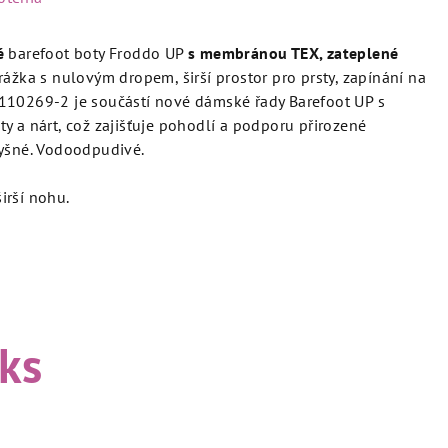
é
barefoot boty Froddo UP
s membránou TEX, zateplené
drážka s nulovým dropem, širší prostor pro prsty, zapínání na
10269-2 je součástí nové dámské řady Barefoot UP s
y a nárt, což zajišťuje pohodlí a podporu přirozené
yšné. Vodoodpudivé.
irší nohu.
 ks