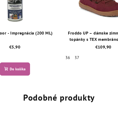
oor - Impregnácia (200 ML)
Froddo UP – dámske zimn
topánky s TEX membráno
kožúškom – Bord
€5,90
€109,90
36
37
Priemerné
hodnotenie
Priemer
Do košíka
produktu
hodnot
je
produk
5,0
je
z
5,0
Podobné produkty
5
z
hviezdičiek.
5
hviezdič