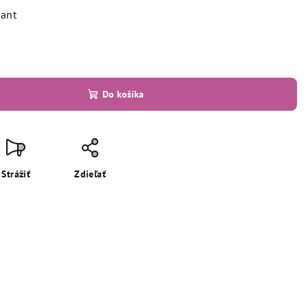
iant
Do košíka
Strážiť
Zdieľať