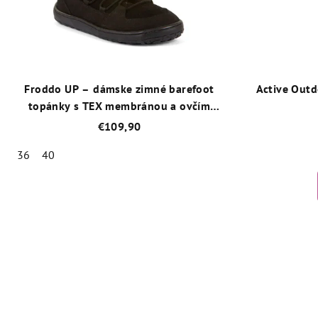
Froddo UP – dámske zimné barefoot
Active Outd
topánky s TEX membránou a ovčím
kožúškom – Čierna
€109,90
36
40
Priemerné
hodnotenie
produktu
je
3,9
z
5
hviezdičiek.