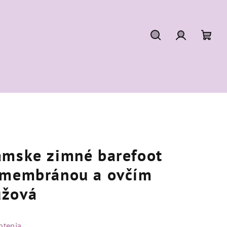
Hľadať
Prihláseni
Nák
koší
ámske zimné barefoot
 membránou a ovčím
užová
otenia