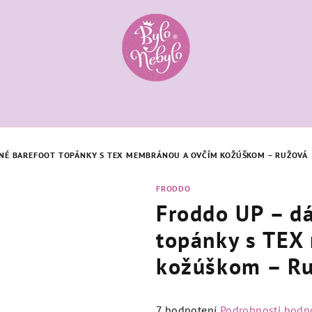
NÉ BAREFOOT TOPÁNKY S TEX MEMBRÁNOU A OVČÍM KOŽÚŠKOM – RUŽOVÁ
FRODDO
Froddo UP – d
topánky s TEX
kožúškom – R
Priemerné
7 hodnotení
Podrobnosti hodn