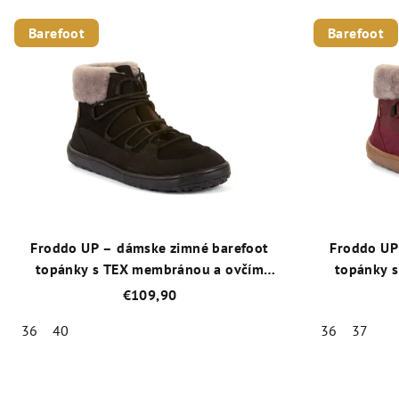
Barefoot
Barefoot
Froddo UP – dámske zimné barefoot
Froddo UP
topánky s TEX membránou a ovčím
topánky 
kožúškom – Čierna
ko
€109,90
36
40
36
37
Priemerné
hodnotenie