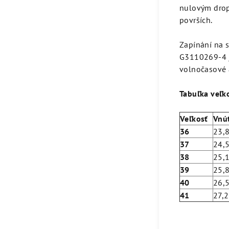
nulovým drop
površích.
Zapínání na 
G3110269-4 js
volnočasové a
Tabuľka veľk
Veľkosť
Vnú
36
23,
37
24,
38
25,
39
25,
40
26,
41
27,