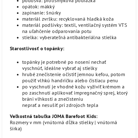
podošva: protišmyková podrážka
opätok: mäkký
zapínanie: šnúrky
materiál zvršku: recyklovaná hladká koža
materiál podšívky: textil, ventilačný systém VTS
na uľahčenie odparovania potu
stielka: vyberateľná antibakteriálna stielka
Starostlivosť o topánky:
topánky je potrebné po nosení nechať
vyschnúť, ideálne vybrať aj stielky
hrubé znečistenie očistiť jemnou kefou, potom
použiť vlhkú handričku alebo čistiacu penu
po vyschnutí je vhodné kožu vyživiť krémom a
po zaschnutí aplikovať impregnačný sprej, ktorý
bráni vlhkosti a znečisteniu
neprať a nesušiť pri zdrojoch tepla
Veľkostná tabuľka JOMA Barefoot Kids:
Rozmery v mm (vnútorná dĺžka stielky | vnútorná
šírka)