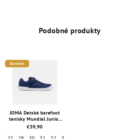
Podobné produkty
Barefoot
JOMA Detské barefoot
tenisky Mundial Junior
modré
€39,90
27
28
30
31
32
33
34