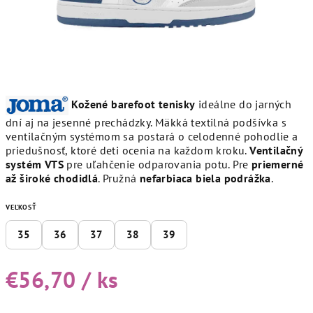
Kožené barefoot tenisky
ideálne do jarných
dní aj na jesenné prechádzky. Mäkká textilná podšívka s
ventilačným systémom sa postará o celodenné pohodlie a
priedušnosť, ktoré deti ocenia na každom kroku.
Ventilačný
systém VTS
pre uľahčenie odparovania potu. Pre
priemerné
až široké chodidlá
. Pružná
nefarbiaca biela podrážka
.
VEĽKOSŤ
35
36
37
38
39
€56,70
/ ks
Jednotková