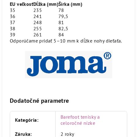
EU veľkosť
Dĺžka (mm)
Šírka (mm)
35
235
78
36
241
79,5
37
248
81
38
255
82,5
39
261
84
Odporúčame pridať 5–10 mm k dĺžke nohy dieťaťa.
Dodatočné parametre
Barefoot tenisky a
Kategória
:
celoročné nízke
Záruka
:
2 roky