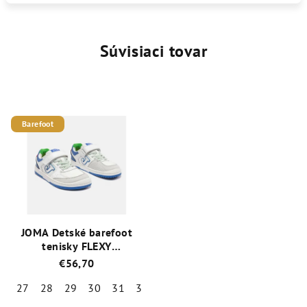
Súvisiaci tovar
Barefoot
JOMA Detské barefoot
tenisky FLEXY
biele/modré
€56,70
27
28
29
30
31
32
33
34