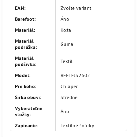
EAN
:
Zvoľte variant
Barefoot
:
Áno
Materiál
:
Koža
Materiál
Guma
podrážka
:
Materiál
Textil
podšívka
:
Model
:
BFFLEJS2602
Pre koho
:
Chlapec
Šírka obuvi
:
Stredné
Vyberateľné
Áno
vložky
:
Zapínanie
:
Textilné šnúrky