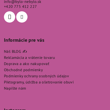
info
@
bylo-nebylo.sk
t
+420 775 412 227
i
e
Informácie pre vás
Náš BLOG ✍️
Reklamácia a vrátenie tovaru
Doprava a ako nakupovať
Obchodné podmienky
Podmienky ochrany osobných údajov
Piktogramy, údržba a ošetrovanie obuvi
Napíšte nám