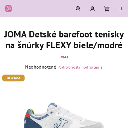
Prejsť
na
obsah
Nákupn
Hľadať
Prihlásenie
JOMA Detské barefoot tenisky
košík
na šnúrky FLEXY biele/modré
JOMA
Priemerné
Neohodnotené
Podrobnosti hodnotenia
hodnotenie
produktu
Barefoot
je
0,0
z
5
hviezdičiek.