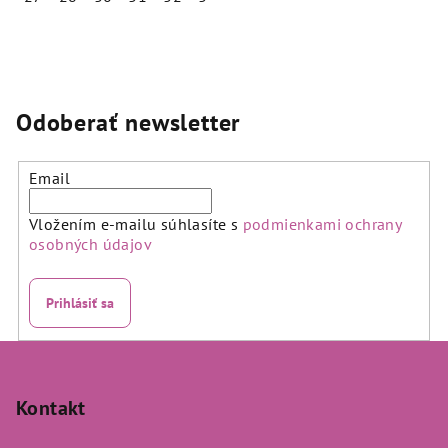
Odoberať newsletter
Email
Vložením e-mailu súhlasíte s
podmienkami ochrany
osobných údajov
Prihlásiť sa
Z
á
p
Kontakt
ä