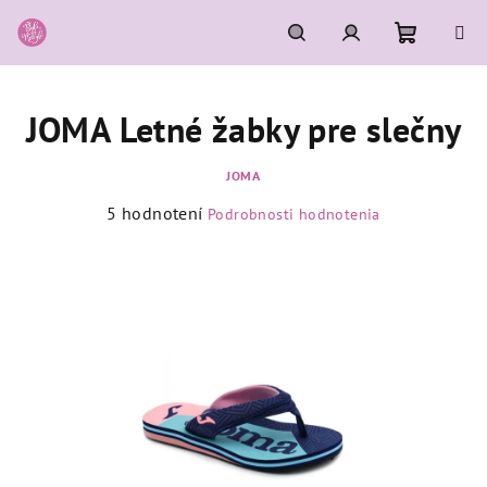
Prejsť
na
obsah
Nákupn
Hľadať
Prihlásenie
JOMA Letné žabky pre slečny
košík
JOMA
Priemerné
5 hodnotení
Podrobnosti hodnotenia
hodnotenie
produktu
je
5,0
z
5
hviezdičiek.