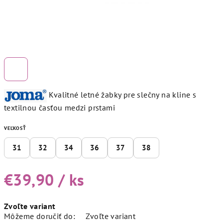
Kvalitné letné žabky pre slečny na kline s
textilnou časťou medzi prstami
VEĽKOSŤ
31
32
34
36
37
38
€39,90
/ ks
Jednotková
Zvoľte variant
cena:
Môžeme doručiť do:
Zvoľte variant