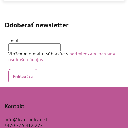
Odoberať newsletter
Email
Vložením e-mailu súhlasíte s
podmienkami ochrany
osobných údajov
Prihlásiť sa
Z
á
p
Kontakt
ä
info
@
bylo-nebylo.sk
t
+420 775 412 227