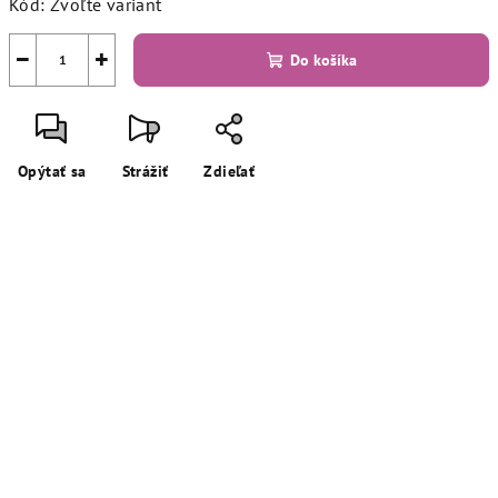
Kód:
Zvoľte variant
−
+
Do košíka
Opýtať sa
Strážiť
Zdieľať