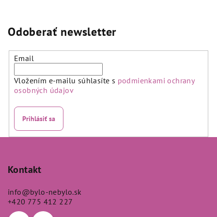
Odoberať newsletter
Email
Vložením e-mailu súhlasíte s
podmienkami ochrany
osobných údajov
Prihlásiť sa
Z
á
p
Kontakt
ä
info
@
bylo-nebylo.sk
t
+420 775 412 227
i