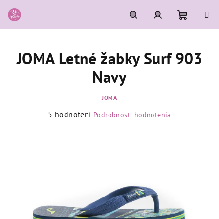
Prejsť
na
obsah
Nákupn
Hľadať
Prihlásenie
JOMA Letné žabky Surf 903
košík
Navy
JOMA
Priemerné
5 hodnotení
Podrobnosti hodnotenia
hodnotenie
produktu
je
5,0
z
5
hviezdičiek.