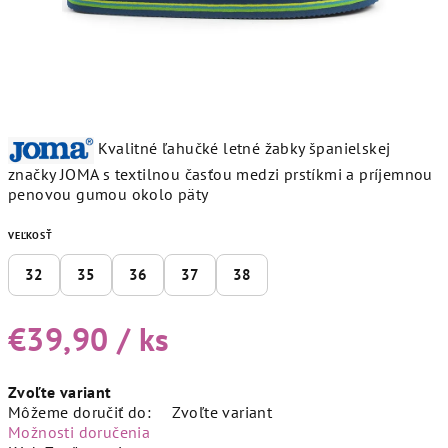
Kvalitné ľahučké letné žabky španielskej
značky JOMA s textilnou časťou medzi prstíkmi a príjemnou
penovou gumou okolo päty
VEĽKOSŤ
32
35
36
37
38
€39,90
/ ks
Jednotková
Zvoľte variant
cena:
Môžeme doručiť do:
Zvoľte variant
Možnosti doručenia