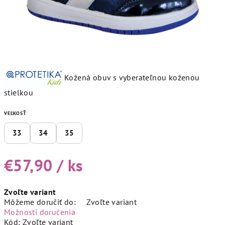
Kožená obuv s vyberateľnou koženou
stielkou
VEĽKOSŤ
33
34
35
€57,90
/ ks
Jednotková
Zvoľte variant
cena:
Môžeme doručiť do:
Zvoľte variant
Možnosti doručenia
Kód:
Zvoľte variant