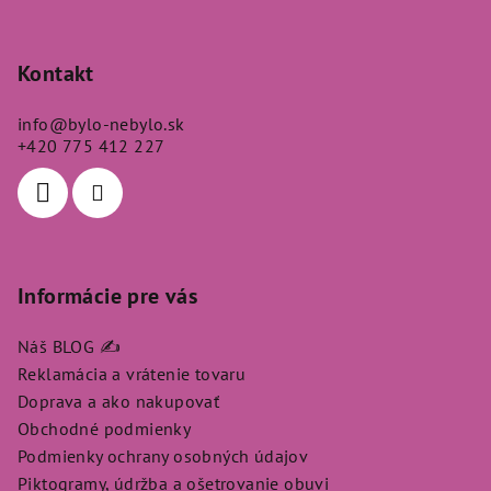
Z
á
p
Kontakt
ä
info
@
bylo-nebylo.sk
t
+420 775 412 227
i
e
Informácie pre vás
Náš BLOG ✍️
Reklamácia a vrátenie tovaru
Doprava a ako nakupovať
Obchodné podmienky
Podmienky ochrany osobných údajov
Piktogramy, údržba a ošetrovanie obuvi