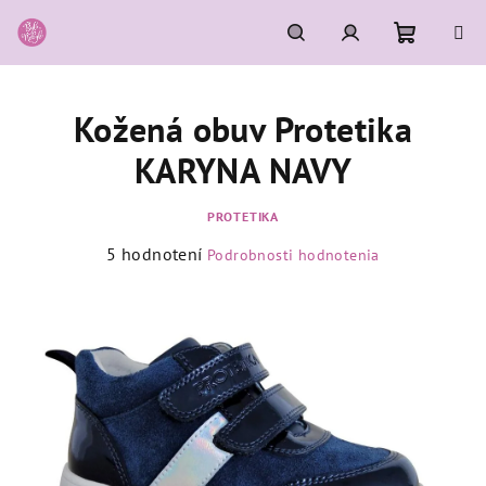
Prejsť
na
obsah
Nákupn
Hľadať
Prihlásenie
Kožená obuv Protetika
košík
KARYNA NAVY
PROTETIKA
Priemerné
5 hodnotení
Podrobnosti hodnotenia
hodnotenie
produktu
je
5,0
z
5
hviezdičiek.