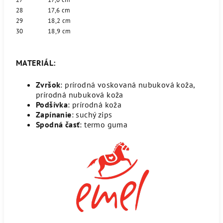
28
17,6 cm
29
18,2 cm
30
18,9 cm
MATERIÁL:
Zvršok
: prírodná voskovaná nubuková koža,
prírodná nubuková koža
Podšívka
: prírodná koža
Zapínanie
: suchý zips
Spodná časť
: termo guma