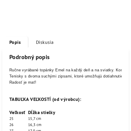
Popis
Diskusia
Podrobný popis
Ručne vyrábané topánky Emel na každý deň a na sviatky. Kombinác
Tenisky s dvoma suchými zipsami, ktoré umožňujú dotiahnutie. P
Radosť je mať!
TABUĽKA VEĽKOSTÍ (od výrobcu):
Veľkosť
Dĺžka stielky
25
15,7 cm
26
16,3 cm
27
17,0 cm