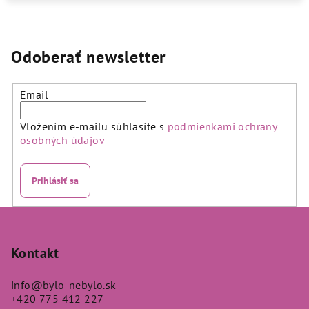
Odoberať newsletter
Email
Vložením e-mailu súhlasíte s
podmienkami ochrany
osobných údajov
Prihlásiť sa
Z
á
p
Kontakt
ä
info
@
bylo-nebylo.sk
t
+420 775 412 227