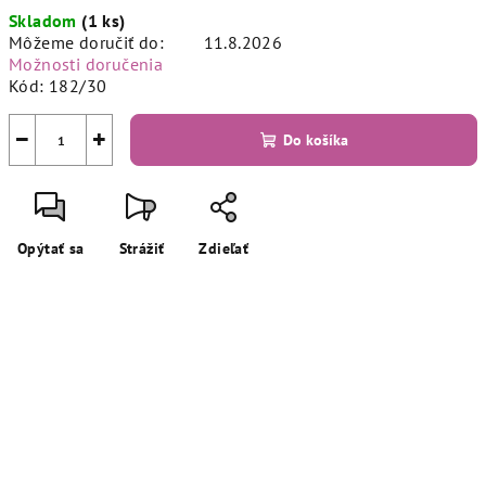
Jednotková
Skladom
(1 ks)
cena:
Môžeme doručiť do:
11.8.2026
Možnosti doručenia
Kód:
182/30
−
+
Do košíka
Opýtať sa
Strážiť
Zdieľať