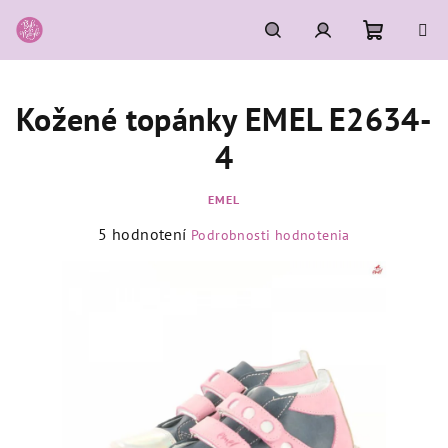
Prejsť
na
obsah
Nákupn
Hľadať
Prihlásenie
Kožené topánky EMEL E2634-
košík
4
EMEL
Priemerné
5 hodnotení
Podrobnosti hodnotenia
hodnotenie
produktu
je
5,0
z
5
hviezdičiek.