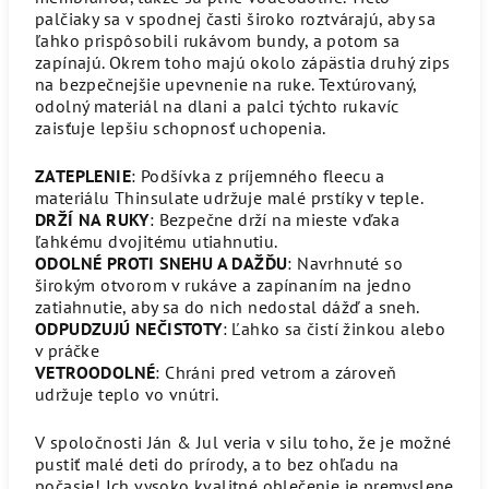
palčiaky sa v spodnej časti široko roztvárajú, aby sa
ľahko prispôsobili rukávom bundy, a potom sa
zapínajú. Okrem toho majú okolo zápästia druhý zips
na bezpečnejšie upevnenie na ruke. Textúrovaný,
odolný materiál na dlani a palci týchto rukavíc
zaisťuje lepšiu schopnosť uchopenia.
ZATEPLENIE
: Podšívka z príjemného fleecu a
materiálu Thinsulate udržuje malé prstíky v teple.
DRŽÍ NA RUKY
: Bezpečne drží na mieste vďaka
ľahkému dvojitému utiahnutiu.
ODOLNÉ PROTI SNEHU A DAŽĎU
: Navrhnuté so
širokým otvorom v rukáve a zapínaním na jedno
zatiahnutie, aby sa do nich nedostal dážď a sneh.
ODPUDZUJÚ NEČISTOTY
: Ľahko sa čistí žinkou alebo
v práčke
VETROODOLNÉ
: Chráni pred vetrom a zároveň
udržuje teplo vo vnútri.
V spoločnosti Ján & Jul veria v silu toho, že je možné
pustiť malé deti do prírody, a to bez ohľadu na
počasie! Ich vysoko kvalitné oblečenie je premyslene