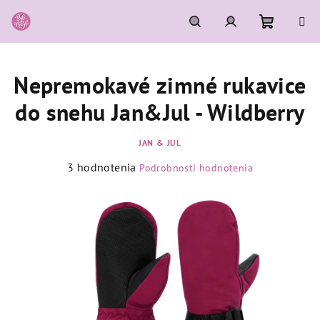
Prejsť
na
obsah
Nákupn
Hľadať
Prihlásenie
Nepremokavé zimné rukavice
košík
do snehu Jan&Jul - Wildberry
JAN & JUL
Priemerné
3 hodnotenia
Podrobnosti hodnotenia
hodnotenie
produktu
je
5,0
z
5
hviezdičiek.