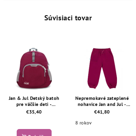
Súvisiaci tovar
Jan & Jul Detský batoh
Nepremokavé zateplené
pre väčšie deti -
nohavice Jan and Jul -
Wildberry
Wildberry
€35,40
€41,80
8 rokov
Priemerné
hodnotenie
Priemerné
produktu