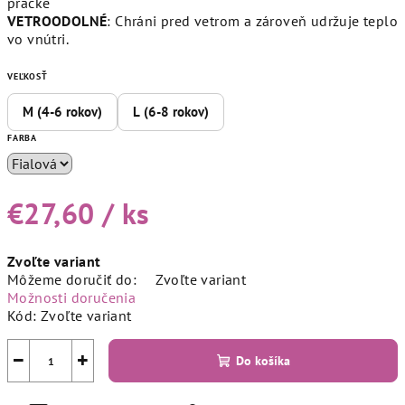
práčke
VETROODOLNÉ
: Chráni pred vetrom a zároveň udržuje teplo
vo vnútri.
VEĽKOSŤ
M (4-6 rokov)
L (6-8 rokov)
FARBA
€27,60
/ ks
Jednotková
Zvoľte variant
cena:
Môžeme doručiť do:
Zvoľte variant
Možnosti doručenia
Kód:
Zvoľte variant
−
+
Do košíka