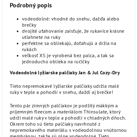
Podrobný popis
vodeodolné: vhodné do snehu, dažďa alebo
brečky
dvojité uťahovanie zaisťuje, že rukavice krásne
utiahnete na ruky
perfektne sa obliekajú, doťahujú a držia na
rukách
veľkosť XS je vyrobená bez palca, a tak sa
jednoducho oblieka na ručičky
Vodeodolné lyžiarske palčiaky Jan & Jul Cozy-Dry
Tieto nepremokavé lyžiarske palčiaky udržia malé
ruky v teple a pohodlí v snehu, daždi aj brečke!
Tento pár zimných palčiakov je podšitý mäkkým a
príjemným fleecom a materiálom Thinsulate, ktorý
udrží malé ruky v teple a pohodlí v chladných dňoch.
Okrem toho sú tieto palčiaky navrhnuté z
nepremokavého materiálu s vodeodolnou vnútornou
membránou, takže sú plne vodeodolné. Tieto