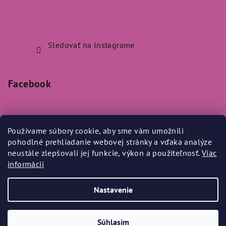
Sledovať na Instagrame
Facebook
Používame súbory cookie, aby sme vám umožnili
pohodlné prehliadanie webovej stránky a vďaka analýze
Prijímame online platby
neustále zlepšovali jej funkcie, výkon a použiteľnosť.
Viac
informácií
Nastavenie
Copyright 2026
Bylo Nebylo
. Všetky práva vyhradené.
Súhlasím