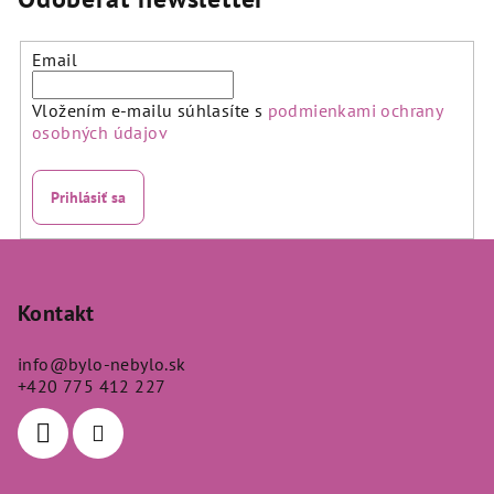
z
5
hviezdičiek.
Email
Vložením e-mailu súhlasíte s
podmienkami ochrany
osobných údajov
Prihlásiť sa
Z
á
p
Kontakt
ä
info
@
bylo-nebylo.sk
t
+420 775 412 227
i
e