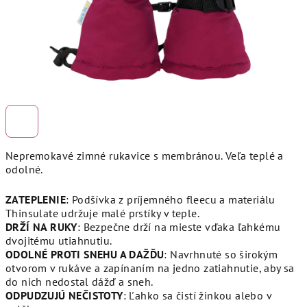
Nepremokavé zimné rukavice s membránou. Veľa teplé a
odolné.
ZATEPLENIE
: Podšívka z príjemného fleecu a materiálu
Thinsulate udržuje malé prstíky v teple.
DRŽÍ NA RUKY
: Bezpečne drží na mieste vďaka ľahkému
dvojitému utiahnutiu.
ODOLNÉ PROTI SNEHU A DAŽĎU
: Navrhnuté so širokým
otvorom v rukáve a zapínaním na jedno zatiahnutie, aby sa
do nich nedostal dážď a sneh.
ODPUDZUJÚ NEČISTOTY
: Ľahko sa čistí žinkou alebo v