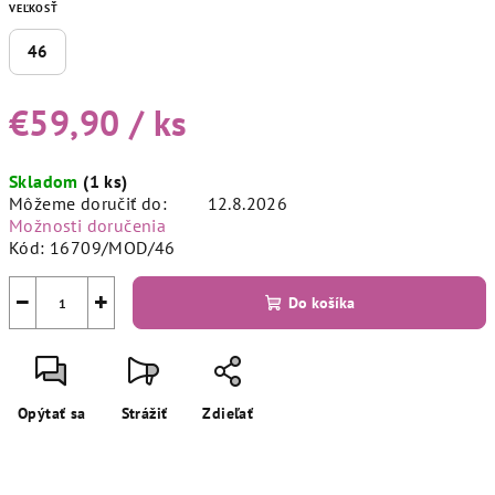
VEĽKOSŤ
46
€59,90
/ ks
Jednotková
Skladom
(1 ks)
cena:
Môžeme doručiť do:
12.8.2026
Možnosti doručenia
Kód:
16709/MOD/46
−
+
Do košíka
Opýtať sa
Strážiť
Zdieľať