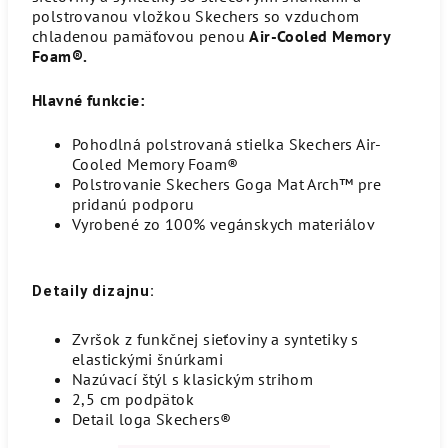
polstrovanou vložkou Skechers so vzduchom
chladenou pamäťovou penou
Air-Cooled Memory
Foam®.
Hlavné funkcie:
Pohodlná polstrovaná stielka Skechers Air-
Cooled Memory Foam®
Polstrovanie Skechers Goga Mat Arch™ pre
pridanú podporu
Vyrobené zo 100% vegánskych materiálov
Detaily dizajnu:
Zvršok z funkčnej sieťoviny a syntetiky s
elastickými šnúrkami
Nazúvací štýl s klasickým strihom
2,5 cm podpätok
Detail loga Skechers®