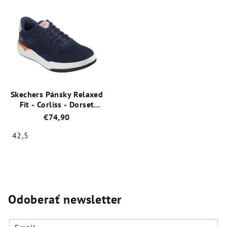
produktu
produktu
je
je
5,0
5,0
z
z
5
5
hviezdičiek.
hviezdičiek.
Skechers Pánsky Relaxed
Fit - Corliss - Dorset
210793/NVY
€74,90
42,5
Priemerné
hodnotenie
produktu
je
4,8
Odoberať newsletter
z
5
hviezdičiek.