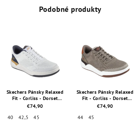
Podobné produkty
Skechers Pánsky Relaxed
Skechers Pánsky Relaxed
Fit - Corliss - Dorset
Fit - Corliss - Dorset
210793/WHT
210793/TPE
€74,90
€74,90
40
42,5
45
44
45
Priemerné
Priemerné
hodnotenie
hodnotenie