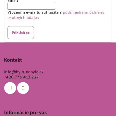
Email
Vložením e-mailu súhlasíte s
podmienkami ochrany
osobných údajov
Prihlásiť sa
Z
á
p
Kontakt
ä
info
@
bylo-nebylo.sk
t
+420 775 412 227
i
e
Informácie pre vás