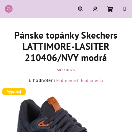
Prejsť
na
obsah
Nákupn
Hľadať
Prihlásenie
Pánske topánky Skechers
košík
LATTIMORE-LASITER
210406/NVY modrá
SKECHERS
Priemerné
6 hodnotení
Podrobnosti hodnotenia
hodnotenie
produktu
Výpredaj
je
5,0
z
5
hviezdičiek.