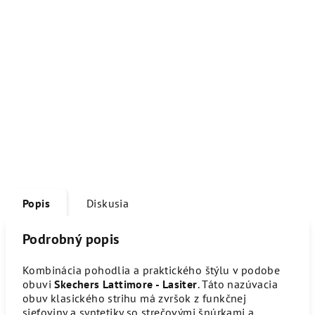
Popis
Diskusia
Podrobný popis
Kombinácia pohodlia a praktického štýlu v podobe
obuvi
Skechers Lattimore - Lasiter
. Táto nazúvacia
obuv klasického strihu má zvršok z funkčnej
sieťoviny a syntetiky so strečovými šnúrkami a