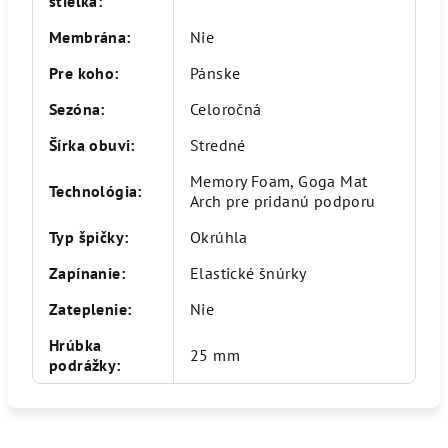
stielka
:
Membrána
:
Nie
Pre koho
:
Pánske
Sezóna
:
Celoročná
Šírka obuvi
:
Stredné
Memory Foam, Goga Mat
Technológia
:
Arch pre pridanú podporu
Typ špičky
:
Okrúhla
Zapínanie
:
Elastické šnúrky
Zateplenie
:
Nie
Hrúbka
25 mm
podrážky
: