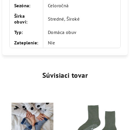
Sezóna
:
Celoročná
Šírka
Stredné, Široké
obuvi
:
Typ
:
Domáca obuv
Zateplenie
:
Nie
Súvisiaci tovar