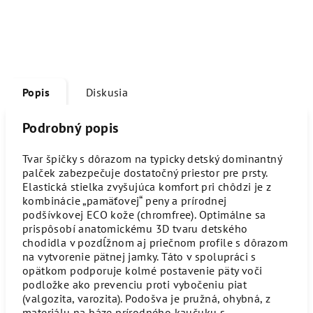
Popis
Diskusia
Podrobný popis
Tvar špičky s dôrazom na typicky detský dominantný
palček zabezpečuje dostatočný priestor pre prsty.
Elastická stielka zvyšujúca komfort pri chôdzi je z
kombinácie „pamäťovej“ peny a prírodnej
podšívkovej ECO kože (chromfree). Optimálne sa
prispôsobí anatomickému 3D tvaru detského
chodidla v pozdĺžnom aj priečnom profile s dôrazom
na vytvorenie pätnej jamky. Táto v spolupráci s
opätkom podporuje kolmé postavenie päty voči
podložke ako prevenciu proti vybočeniu piat
(valgozita, varozita). Podošva je pružná, ohybná, z
materiálu na báze prírodného kaučuku s