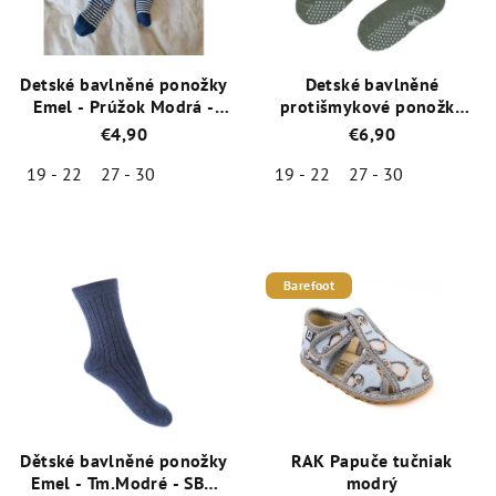
Detské bavlněné ponožky
Detské bavlněné
Emel - Prúžok Modrá -
protišmykové ponožky
100-61
Emel SBA 100-17 - Zelená
€4,90
€6,90
19 - 22
27 - 30
19 - 22
27 - 30
Priemerné
Priemerné
hodnotenie
hodnotenie
produktu
produktu
je
je
Barefoot
5,0
5,0
z
z
5
5
hviezdičiek.
hviezdičiek.
Dětské bavlněné ponožky
RAK Papuče tučniak
Emel - Tm.Modré - SBO
modrý