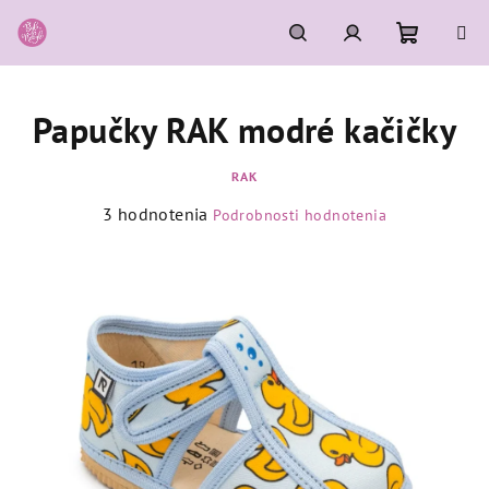
Prejsť
na
obsah
Nákupn
Hľadať
Prihlásenie
Papučky RAK modré kačičky
košík
RAK
Priemerné
3 hodnotenia
Podrobnosti hodnotenia
hodnotenie
produktu
je
5,0
z
5
hviezdičiek.