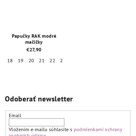
5
5
hviezdičiek.
hviezdičiek.
Papučky RAK modré
mačičky
€27,90
18
19
20
21
22
23
26
29
30
32
Priemerné
hodnotenie
produktu
je
5,0
Odoberať newsletter
z
5
hviezdičiek.
Email
Vložením e-mailu súhlasíte s
podmienkami ochrany
osobných údajov