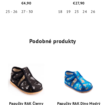
100-82
€4,90
€27,90
23 - 26
27 - 30
18
19
23
24
26
Priemerné
Priemerné
hodnotenie
hodnotenie
produktu
produktu
je
je
5,0
4,6
Podobné produkty
z
z
5
5
hviezdičiek.
hviezdičiek.
Papučky RAK Čierny
Papučky RAK Dino Modrý