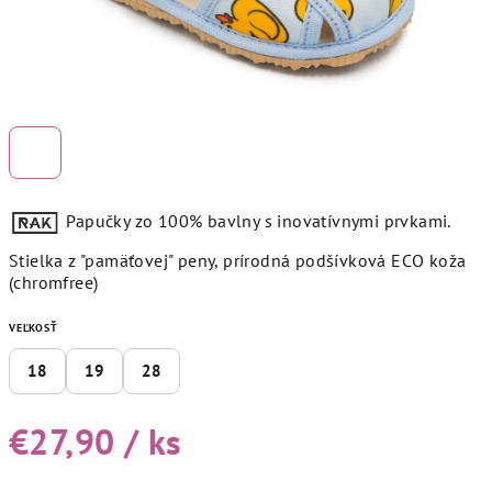
Papučky zo 100% bavlny s inovatívnymi prvkami.
Stielka z "pamäťovej" peny, prírodná podšívková ECO koža
(chromfree)
VEĽKOSŤ
18
19
28
€27,90
/ ks
Jednotková