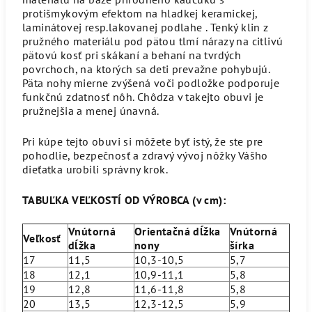
protišmykovým efektom na hladkej keramickej,
laminátovej resp.lakovanej podlahe . Tenký klin z
pružného materiálu pod pätou tlmí nárazy na citlivú
pätovú kosť pri skákaní a behaní na tvrdých
povrchoch, na ktorých sa deti prevažne pohybujú.
Päta nohy mierne zvýšená voči podložke podporuje
funkčnú zdatnosť nôh. Chôdza v takejto obuvi je
pružnejšia a menej únavná.
Pri kúpe tejto obuvi si môžete byť istý, že ste pre
pohodlie, bezpečnosť a zdravý vývoj nôžky Vášho
dieťatka urobili správny krok.
TABUĽKA VEĽKOSTÍ OD VÝROBCA (v cm):
Vnútorná
Orientačná dĺžka
Vnútorná
Veľkosť
dĺžka
nony
šírka
17
11,5
10,3-10,5
5,7
18
12,1
10,9-11,1
5,8
19
12,8
11,6-11,8
5,8
20
13,5
12,3-12,5
5,9