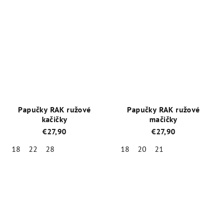
Priemerné
Priemerné
hodnotenie
hodnotenie
produktu
produktu
je
je
3,8
4,6
z
z
5
5
hviezdičiek.
hviezdičiek.
Papučky RAK ružové
Papučky RAK ružové
kačičky
mačičky
€27,90
€27,90
18
22
28
18
20
21
Priemerné
Priemerné
hodnotenie
hodnotenie
produktu
produktu
je
je
4,8
5,0
z
z