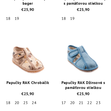
bager
s pamäťovou stielkou
€25,90
€25,90
18
19
18
19
Priemerné
Priemerné
hodnotenie
hodnotenie
produktu
produktu
je
je
4,9
5,0
z
z
5
5
hviezdičiek.
hviezdičiek.
Papučky RAK Chrobáčik
Papučky RAK Džínsové s
pamäťovou stielkou
€25,90
€25,90
18
20
23
24
17
20
21
22
23