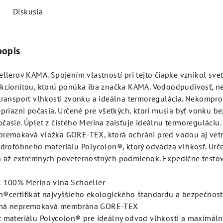
Diskusia
popis
ellerov KAMA. Spojením vlastností pri tejto čiapke vznikol sve
nkcionitou, ktorú ponúka iba značka KAMA. Vodoodpudivosť, n
 transport vlhkosti zvonku a ideálna termoregulácia. Nekompr
epriazni počasia. Určené pre všetkých, ktorí musia byť vonku b
časie. Úplet z čistého Merina zaisťuje ideálnu termoreguláciu. 
premokavá vložka GORE-TEX, ktorá ochráni pred vodou aj vetr
ydrofóbneho materiálu Polycolon®, ktorý odvádza vlhkosť. Urč
h až extrémnych poveternostných podmienok. Expedične testo
l 100% Merino vlna Schoeller
n®certifikát najvyššieho ekologického štandardu a bezpečnost
šná nepremokavá membrána GORE-TEX
z materiálu Polycolon® pre ideálny odvod vlhkosti a maximál