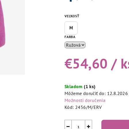
5,0
z
VEĽKOSŤ
5
hviezdičiek.
M
FARBA
€54,60
/ k
Jednotková
cena:
Skladom
(1 ks)
Môžeme doručiť do:
12.8.2026
Možnosti doručenia
Kód:
2456/M/ERV
−
+