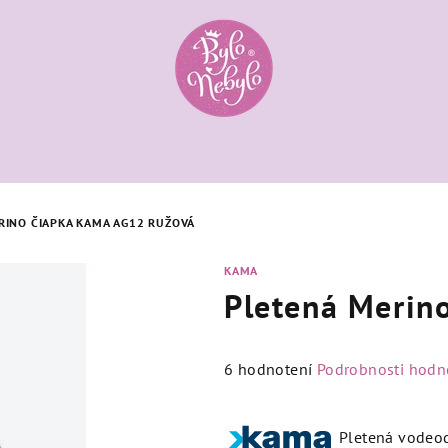
RINO ČIAPKA KAMA AG12 RUŽOVÁ
KAMA
Pletená Merin
Priemerné
6 hodnotení
Podrobnosti hodn
hodnotenie
produktu
Pletená vodeo
je