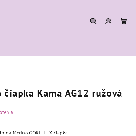
Hľadať
Prihláseni
Nák
koší
o čiapka Kama AG12 ružová
otenia
dolná Merino GORE-TEX čiapka