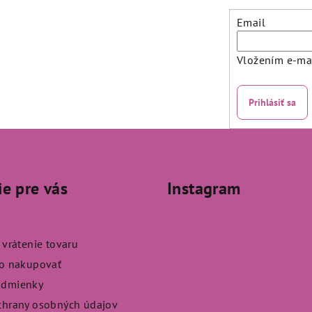
Email
Vložením e-mai
Prihlásiť sa
ie pre vás
Instagram
 vrátenie tovaru
ko nakupovať
odmienky
chrany osobných údajov