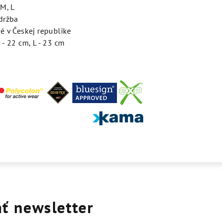
 M, L
držba
é v Českej republike
 - 22 cm, L - 23 cm
ť newsletter