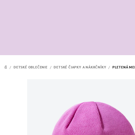
Prejsť
na
obsah
/
DETSKÉ OBLEČENIE
/
DETSKÉ ČIAPKY A NÁKRČNÍKY
/
PLETENÁ ME
DOMOV