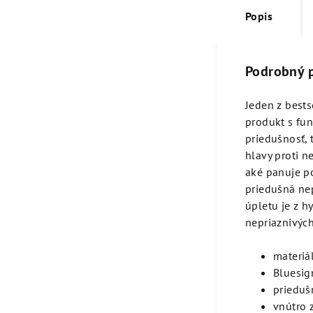
Popis
Podrobný 
Jeden z bests
produkt s fu
priedušnosť,
hlavy proti n
aké panuje po
priedušná ne
úpletu je z h
nepriaznivýc
materiá
Bluesig
priedu
vnútro 