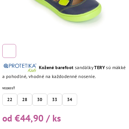
Kožené barefoot
sandálky
TERY
sú mäkké
a pohodlné, vhodné na každodenné nosenie.
VEĽKOSŤ
22
28
30
33
34
od
€44,90
/ ks
Jednotková