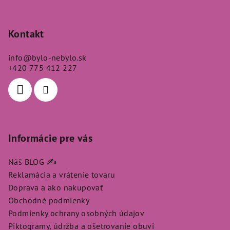
Z
á
p
Kontakt
ä
info
@
bylo-nebylo.sk
t
+420 775 412 227
i
e
Informácie pre vás
Náš BLOG ✍️
Reklamácia a vrátenie tovaru
Doprava a ako nakupovať
Obchodné podmienky
Podmienky ochrany osobných údajov
Piktogramy, údržba a ošetrovanie obuvi