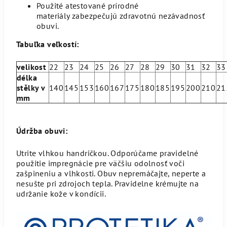
Použité atestované prírodné
materiály zabezpečujú zdravotnú nezávadnosť
obuvi.
Tabuľka veľkostí:
velikost
22
23
24
25
26
27
28
29
30
31
32
3
délka
stělky v
140
145
153
160
167
175
180
185
195
200
210
21
mm
Údržba obuvi:
Utrite vlhkou handričkou. Odporúčame pravidelné
použitie impregnácie pre väčšiu odolnosť voči
zašpineniu a vlhkosti. Obuv nepremáčajte, neperte a
nesušte pri zdrojoch tepla. Pravidelne krémujte na
udržanie kože v kondícii.