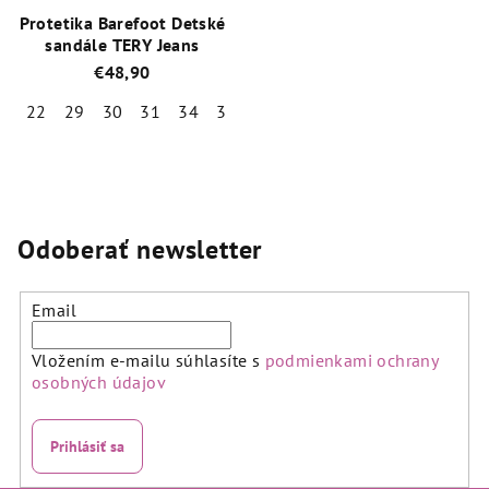
Protetika Barefoot Detské
sandále TERY Jeans
€48,90
22
29
30
31
34
35
Priemerné
hodnotenie
produktu
je
5,0
Odoberať newsletter
z
5
hviezdičiek.
Email
Vložením e-mailu súhlasíte s
podmienkami ochrany
osobných údajov
Prihlásiť sa