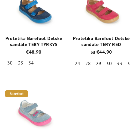
Protetika Barefoot Detské
Protetika Barefoot Detské
sandále TERY TYRKYS
sandále TERY RED
€48,90
€44,90
od
30
33
34
24
28
29
30
33
35
Priemerné
Priemerné
hodnotenie
hodnotenie
produktu
produktu
je
je
Barefoot
4,7
5,0
z
z
5
5
hviezdičiek.
hviezdičiek.