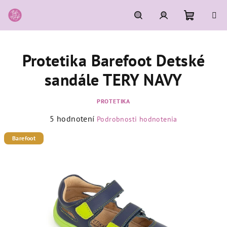
Prejsť
na
obsah
Nákupn
Hľadať
Prihlásenie
Protetika Barefoot Detské
košík
sandále TERY NAVY
PROTETIKA
Priemerné
5 hodnotení
Podrobnosti hodnotenia
hodnotenie
produktu
Barefoot
je
5,0
z
5
hviezdičiek.