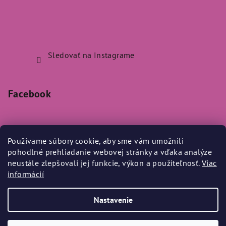
Sledovať na Instagrame
Facebook
Používame súbory cookie, aby sme vám umožnili
pohodlné prehliadanie webovej stránky a vďaka analýze
Prijímame online platby
neustále zlepšovali jej funkcie, výkon a použiteľnosť.
Viac
informácií
Nastavenie
Copyright 2026
Bylo Nebylo
. Všetky práva vyhradené.