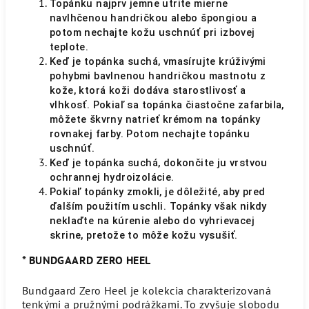
Topánku najprv jemne utrite mierne
navlhčenou handričkou alebo špongiou a
potom nechajte kožu uschnúť pri izbovej
teplote.
Keď je topánka suchá, vmasírujte krúživými
pohybmi bavlnenou handričkou mastnotu z
kože, ktorá koži dodáva starostlivosť a
vlhkosť. Pokiaľ sa topánka čiastočne zafarbila,
môžete škvrny natrieť krémom na topánky
rovnakej farby. Potom nechajte topánku
uschnúť.
Keď je topánka suchá, dokončite ju vrstvou
ochrannej hydroizolácie.
Pokiaľ topánky zmokli, je dôležité, aby pred
ďalším použitím uschli. Topánky však nikdy
neklaďte na kúrenie alebo do vyhrievacej
skrine, pretože to môže kožu vysušiť.
* BUNDGAARD ZERO HEEL
Bundgaard Zero Heel je kolekcia charakterizovaná
tenkými a pružnými podrážkami. To zvyšuje slobodu