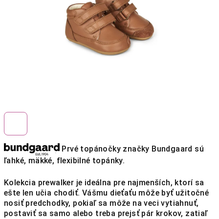
hviezdičiek.
Prvé topánočky značky Bundgaard sú
ľahké, mäkké, flexibilné topánky.
Kolekcia prewalker je ideálna pre najmenších, ktorí sa
ešte len učia chodiť. Vášmu dieťaťu môže byť užitočné
nosiť predchodky, pokiaľ sa môže na veci vytiahnuť,
postaviť sa samo alebo treba prejsť pár krokov, zatiaľ