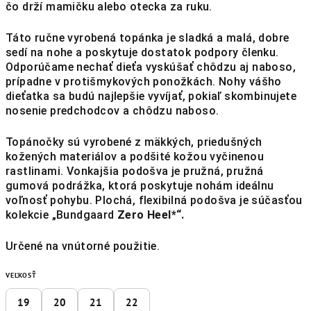
čo drží mamičku alebo otecka za ruku.
Táto ručne vyrobená topánka je sladká a malá, dobre
sedí na nohe a poskytuje dostatok podpory členku.
Odporúčame nechať dieťa vyskúšať chôdzu aj naboso,
prípadne v protišmykových ponožkách. Nohy vášho
dieťatka sa budú najlepšie vyvíjať, pokiaľ skombinujete
nosenie predchodcov a chôdzu naboso.
Topánočky sú vyrobené z mäkkých, priedušných
kožených materiálov a podšité kožou vyčinenou
rastlinami. Vonkajšia podošva je pružná, pružná
gumová podrážka, ktorá poskytuje nohám ideálnu
voľnosť pohybu. Plochá, flexibilná podošva je súčasťou
kolekcie „Bundgaard
Zero Heel*“.
Určené na vnútorné použitie.
VEĽKOSŤ
19
20
21
22