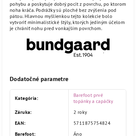
pohybu a poskytuje dobrý pocit z povrchu, po ktorom
noha kráča. Podrážky sú ploché bez zvýšenia pod
pätou. Hlavnou myšlienkou tejto kolekcie bolo
vytvoriť minimalistické štýly, ktorých jediným účelom
je chrániť nohu pred vonkajším povrchom.
Dodatočné parametre
Barefoot prvé
Kategória
:
topánky a capáčky
Záruka
:
2 roky
EAN
:
5711875754824
Barefoot
:
Áno