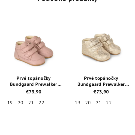
z
z
5
5
hviezdičiek.
hviezdičiek.
Prvé topánočky
Prvé topánočky
Bundgaard Prewalker
Bundgaard Prewalker
BG501024_3110 Old Rose
BG501024_1204 Ivory
€73,90
€73,90
+ 1 pár ponožiek Emel
Gold
+ 1 pár ponožiek
zdarma
Emel zdarma
19
20
21
22
19
20
21
22
Priemerné
Priemerné
hodnotenie
hodnotenie
produktu
produktu
je
je