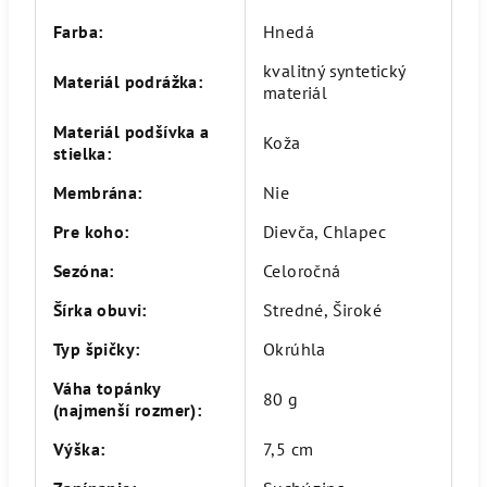
Farba
:
Hnedá
kvalitný syntetický
Materiál podrážka
:
materiál
Materiál podšívka a
Koža
stielka
:
Membrána
:
Nie
Pre koho
:
Dievča, Chlapec
Sezóna
:
Celoročná
Šírka obuvi
:
Stredné, Široké
Typ špičky
:
Okrúhla
Váha topánky
80 g
(najmenší rozmer)
:
Výška
:
7,5 cm