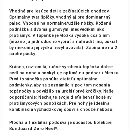
Vhodné pre lezúce deti a začínajúcich chodcov.
Optimálny tvar špičky, vhodný aj pre dominantný
palec. Vhodné na normálne/užšie nôžky. Kožená
podrážka s dvoma gumovými medvedíkmi ako
protišmyk. V topánke je vložka vysoká cca 3 mm
(možno ju jednoducho vybrať a nahradiť inú, pokiaľ
by niekomu jej výška nevyhovovala). Zapínanie na 2
suché pásky
Krásna, roztomilá, ručne vyrobená topánka dobre
sedí na nohe a poskytuje optimálnu podporu členku.
Prvá topánočka ponúka dieťaťu optimálne
podmienky, aby sa zoznámilo s pocitom nosenia
topánočky a odvážilo sa urobiť prvé krôčiky. Naše
odporúčanie: Nechajte svoje dieťa behať bosé av
protišmykových ponožkách. Pre nohy je ideálna
kombinácia vychádzkovej obuvi a chôdze naboso.
Plochá a flexibilná podošva je súčasťou kolekcie
Bundgaard
Zero Heel*.