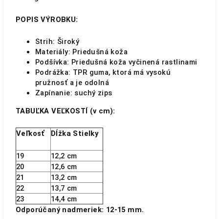
POPIS VÝROBKU:
Strih: Široký
Materiály: Priedušná koža
Podšívka: Priedušná koža vyčinená rastlinami
Podrážka: TPR guma, ktorá má vysokú
pružnosť a je odolná
Zapínanie: suchý zips
TABUĽKA VEĽKOSTÍ (v cm):
Veľkosť
Dĺžka Stielky
19
12,2 cm
20
12,6 cm
21
13,2 cm
22
13,7 cm
23
14,4 cm
Odporúčaný nadmeriek: 12-15 mm.