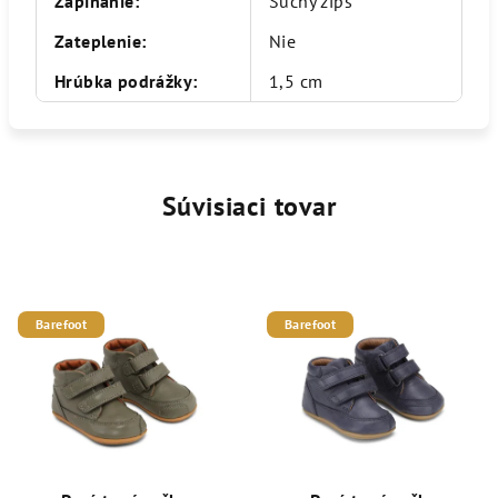
Zapínanie
:
Suchý zips
Zateplenie
:
Nie
Hrúbka podrážky
:
1,5 cm
Súvisiaci tovar
Barefoot
Barefoot