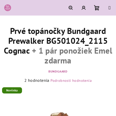
Prejsť
na
obsah
Nákupn
Hľadať
Prihlásenie
Prvé topánočky Bundgaard
košík
Prewalker BG501024_2115
Cognac
+ 1 pár ponožiek Emel
zdarma
BUNDGAARD
Priemerné
2 hodnotenia
Podrobnosti hodnotenia
hodnotenie
produktu
Novinka
je
5,0
z
5