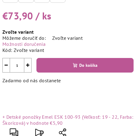
€73,90
/ ks
Jednotková
Zvoľte variant
cena:
Môžeme doručiť do:
Zvoľte variant
Možnosti doručenia
Kód:
Zvoľte variant
−
+
Do košíka
Zadarmo od nás dostanete
+ Detské ponožky Emel ESK 100-93 (Veľkosť: 19 - 22, Farba:
Škoricová)
v hodnote €5,90