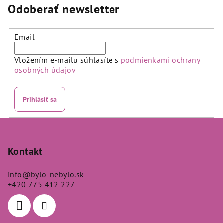
5,0
5,0
Odoberať newsletter
z
z
5
5
hviezdičiek.
hviezdičiek.
Email
Vložením e-mailu súhlasíte s
podmienkami ochrany
osobných údajov
Prihlásiť sa
Z
á
p
Kontakt
ä
info
@
bylo-nebylo.sk
t
+420 775 412 227
i
e