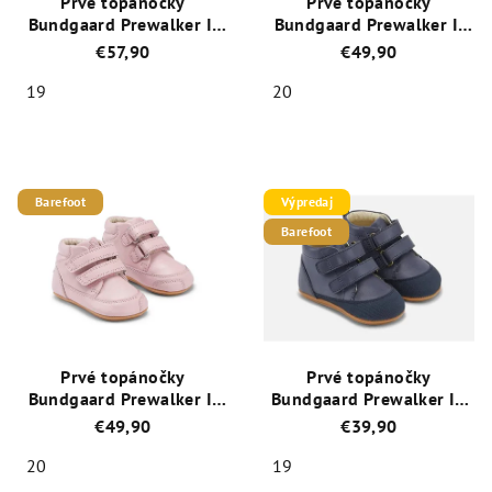
Prvé topánočky
Prvé topánočky
Bundgaard Prewalker II
Bundgaard Prewalker II
Strap BG501019-608
Strap BG501019-519
€57,90
€49,90
Army
Night Sky WS
19
20
Priemerné
Priemerné
hodnotenie
hodnotenie
produktu
produktu
je
je
Barefoot
Výpredaj
5,0
4,6
Barefoot
z
z
5
5
hviezdičiek.
hviezdičiek.
Prvé topánočky
Prvé topánočky
Bundgaard Prewalker II
Bundgaard Prewalker III
Strap BG501019-724 Old
Strap BG501023-519
€49,90
€39,90
Rose
20
19