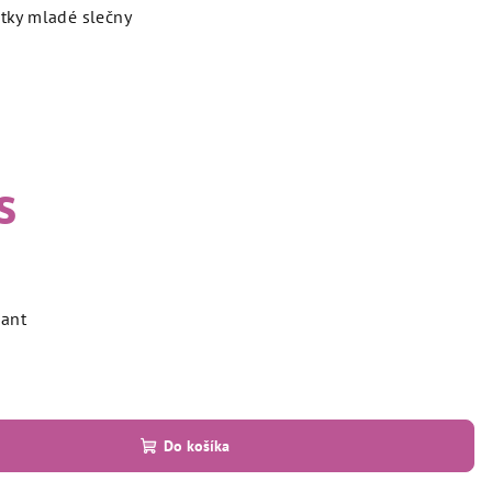
tky mladé slečny
s
iant
Do košíka