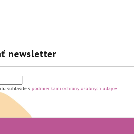
né
enie
tu
ť newsletter
iek.
lu súhlasíte s
podmienkami ochrany osobných údajov