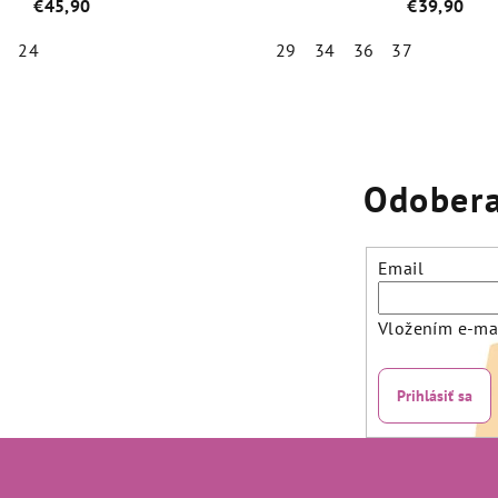
Svietiace
€45,90
€39,90
3
24
29
34
36
37
Priemerné
Priemer
hodnotenie
hodnot
produktu
produk
je
je
Odobera
4,8
5,0
z
z
5
5
Email
hviezdičiek.
hviezdič
Vložením e-mai
Prihlásiť sa