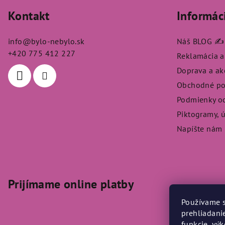
á
Kontakt
Informác
p
ä
info
@
bylo-nebylo.sk
Náš BLOG ✍️
t
+420 775 412 227
Reklamácia a
Doprava a a
i
Obchodné p
e
Podmienky o
Piktogramy, 
Napíšte nám
Prijímame online platby
Používame s
prehliadani
funkcie, vý