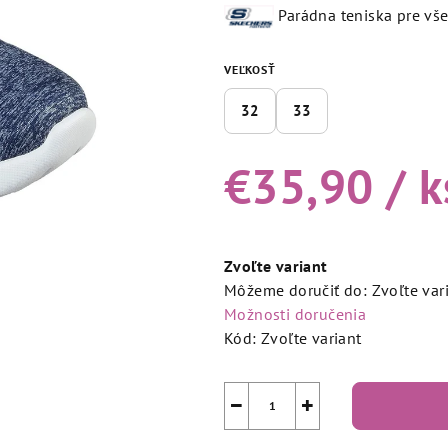
produktu
Parádna teniska pre vše
je
5,0
VEĽKOSŤ
z
5
32
33
hviezdičiek.
€35,90
/ k
Jednotková
cena:
Zvoľte variant
Môžeme doručiť do:
Zvoľte var
Možnosti doručenia
Kód:
Zvoľte variant
−
+