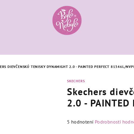
ERS DIEVČENSKÚ TENISKY DYNAMIGHT 2.0 - PAINTED PERFECT 81346L/NVP
SKECHERS
Skechers diev
2.0 - PAINTE
Priemerné
5 hodnotení
Podrobnosti hodn
hodnotenie