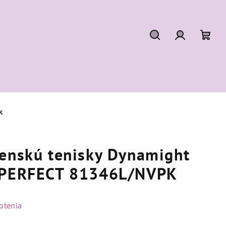
Hľadať
Prihláseni
Nák
koší
K
čenskú tenisky Dynamight
D PERFECT 81346L/NVPK
otenia