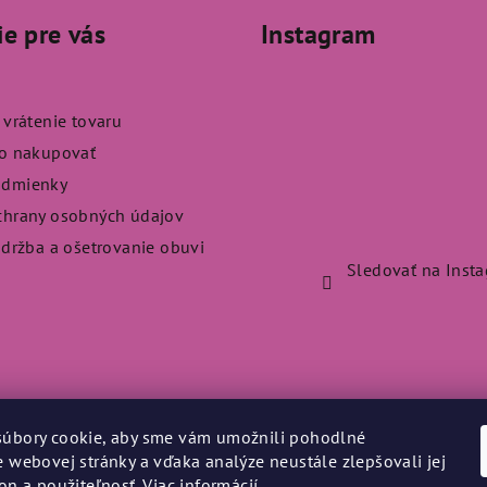
ie pre vás
Instagram
 vrátenie tovaru
ko nakupovať
odmienky
chrany osobných údajov
údržba a ošetrovanie obuvi
Sledovať na Inst
úbory cookie, aby sme vám umožnili pohodlné
e webovej stránky a vďaka analýze neustále zlepšovali jej
kon a použiteľnosť.
Viac informácií