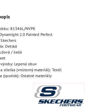
popis
robku: 81346L/NVPK
Dynamight 2.0 Painted Perfect
 Skechers
ia: Detská
ružová / šedá
reet
výroby: Lepená obuv
a stielka (vnútorný materiál): Textil
a (spodok): Ostatné materiály