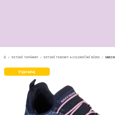
Prejsť
na
obsah
/
DETSKÉ TOPÁNKY
/
DETSKÉ TENISKY A CELOROČNÉ NÍZKE
/
SKECH
DOMOV
Výpredaj