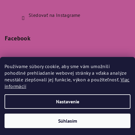
Sledovať na Instagrame
Facebook
Používame súbory cookie, aby sme vám umožnili
pohodlné prehliadanie webovej stránky a vďaka analýze
Prijímame online platby
neustále zlepšovali jej funkcie, výkon a použiteľnosť.
Viac
informácií
Nastavenie
Copyright 2026
Bylo Nebylo
. Všetky práva vyhradené.
Súhlasím
Vytvoril Shoptet