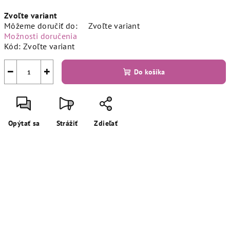
Jednotková
Zvoľte variant
cena:
Môžeme doručiť do:
Zvoľte variant
Možnosti doručenia
Kód:
Zvoľte variant
−
+
Do košíka
Opýtať sa
Strážiť
Zdieľať