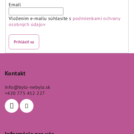
Email
Vložením e-mailu súhlasíte s
podmienkami ochrany
osobných údajov
Prihlásiť sa
Z
á
p
Kontakt
ä
info
@
bylo-nebylo.sk
t
+420 775 412 227
i
e