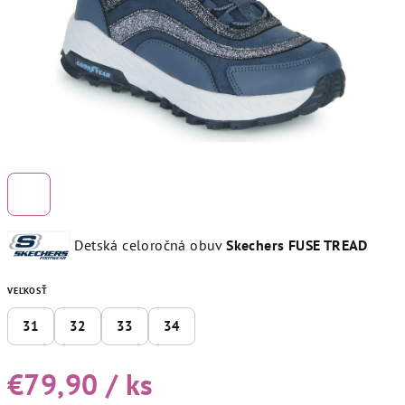
Detská celoročná obuv
Skechers FUSE TREAD
VEĽKOSŤ
31
32
33
34
€79,90
/ ks