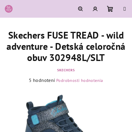
Prejsť
na
obsah
Nákupn
Hľadať
Prihlásenie
Skechers FUSE TREAD - wild
košík
adventure - Detská celoročná
obuv 302948L/SLT
SKECHERS
Priemerné
5 hodnotení
Podrobnosti hodnotenia
hodnotenie
produktu
je
4,6
z
5
hviezdičiek.