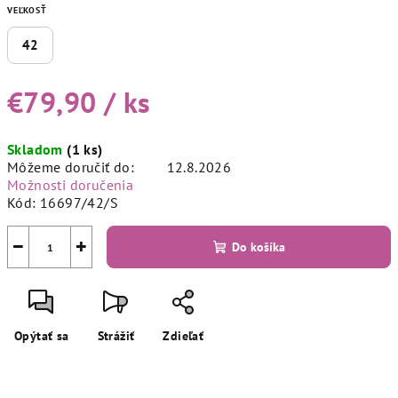
VEĽKOSŤ
42
€79,90
/ ks
Jednotková
Skladom
(1 ks)
cena:
Môžeme doručiť do:
12.8.2026
Možnosti doručenia
Kód:
16697/42/S
−
+
Do košíka
Opýtať sa
Strážiť
Zdieľať