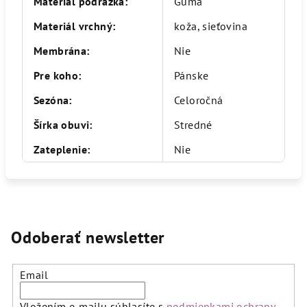
Materiál podrážka
:
Guma
Materiál vrchný
:
koža, sieťovina
Membrána
:
Nie
Pre koho
:
Pánske
Sezóna
:
Celoročná
Šírka obuvi
:
Stredné
Zateplenie
:
Nie
Odoberať newsletter
Email
Vložením e-mailu súhlasíte s
podmienkami ochrany