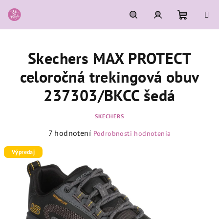
Prejsť
na
obsah
Nákupn
Hľadať
Prihlásenie
Skechers MAX PROTECT
košík
celoročná trekingová obuv
237303/BKCC šedá
SKECHERS
Priemerné
7 hodnotení
Podrobnosti hodnotenia
hodnotenie
produktu
Výpredaj
je
5,0
z
5
hviezdičiek.