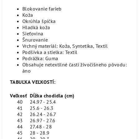
Blokovanie farieb
Koža
Okrúhla špička
Hladká koža
Sieťovina
Šnurovanie
Vrchný materiál: Koža, Syntetika, Textil
Podšívka a stielka: Textil
Podrážka: Guma
Obsahuje netextilné časti živočíšneho pôvodu:
áno
TABUĽKA VEĽKOSTÍ:
Veľkosť
Dĺžka chodidla (cm)
40
24.97 - 25.4
41
25.6 - 26.3
42
26.24 - 26.7
43
26.97 - 27.6
44
27.48 - 28
45
28 - 28.9
46
29 - 29.3