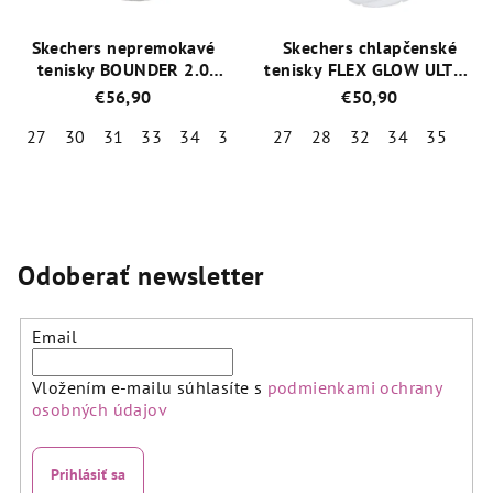
Skechers nepremokavé
Skechers chlapčenské
tenisky BOUNDER 2.0
tenisky FLEX GLOW ULTRA
406341L / BKCC
400139L/BKSL
€56,90
€50,90
27
30
31
33
34
35
37
27
28
32
34
35
Priemerné
Priemerné
hodnotenie
hodnotenie
produktu
produktu
je
je
5,0
5,0
Odoberať newsletter
z
z
5
5
hviezdičiek.
hviezdičiek.
Email
Vložením e-mailu súhlasíte s
podmienkami ochrany
osobných údajov
Prihlásiť sa