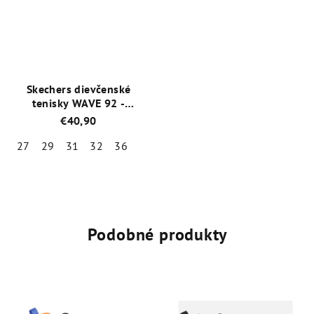
z
z
5
5
hviezdičiek.
hviezdičiek.
Skechers dievčenské
tenisky WAVE 92 -
303557L/NVY
€40,90
27
29
31
32
36
Priemerné
hodnotenie
produktu
je
5,0
Podobné produkty
z
5
hviezdičiek.