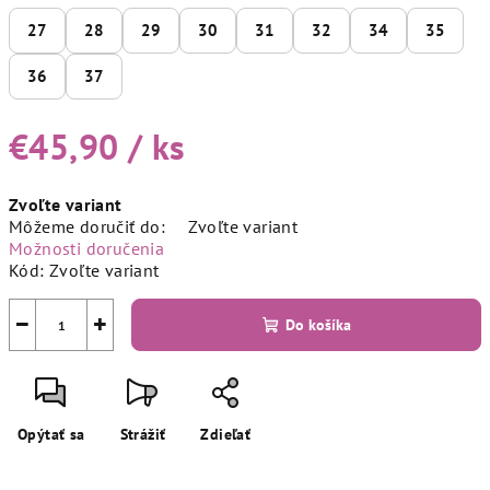
27
28
29
30
31
32
34
35
36
37
€45,90
/ ks
Jednotková
Zvoľte variant
cena:
Môžeme doručiť do:
Zvoľte variant
Možnosti doručenia
Kód:
Zvoľte variant
−
+
Do košíka
Opýtať sa
Strážiť
Zdieľať