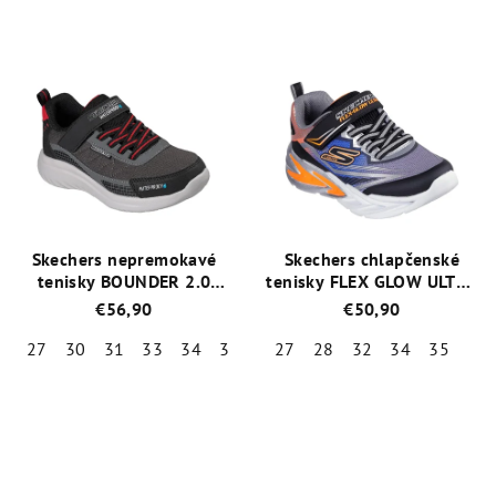
Priemerné
Priemerné
hodnotenie
hodnotenie
produktu
produktu
je
je
5,0
5,0
z
z
5
5
hviezdičiek.
hviezdičiek.
Skechers nepremokavé
Skechers chlapčenské
tenisky BOUNDER 2.0
tenisky FLEX GLOW ULTRA
406341L / BKCC
400139L/BKSL
€56,90
€50,90
27
30
31
33
34
35
37
27
28
32
34
35
Priemerné
Priemerné
hodnotenie
hodnotenie
produktu
produktu
je
je
5,0
5,0