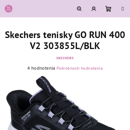
Prejsť
na
obsah
Nákupn
Hľadať
Prihlásenie
Skechers tenisky GO RUN 400
košík
V2 303855L/BLK
SKECHERS
Priemerné
4 hodnotenia
Podrobnosti hodnotenia
hodnotenie
produktu
je
4,5
z
5
hviezdičiek.