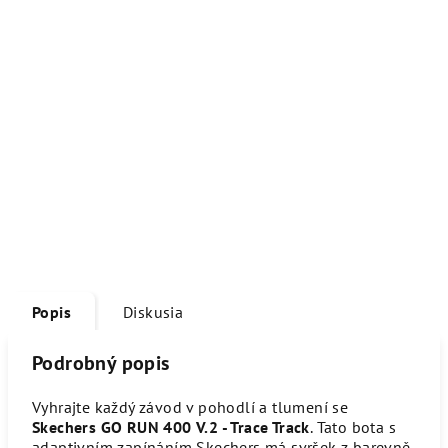
Popis
Diskusia
Podrobný popis
Vyhrajte každý závod v pohodlí a tlumení se
Skechers GO RUN 400 V.2 - Trace Track
. Tato bota s
adaptivním zapínáním Skechers má svršek z barevně