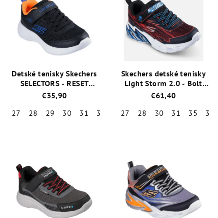
Detské tenisky Skechers
Skechers detské tenisky
SELECTORS - RESET
Light Storm 2.0 - Bolt
ACHIEVED 403615L/BLK
Brights 400149L/BKRD
€35,90
€61,40
27
28
29
30
31
34
35
27
28
30
31
35
36
Priemerné
Priemerné
hodnotenie
hodnotenie
produktu
produktu
je
je
5,0
5,0
z
z
5
5
hviezdičiek.
hviezdičiek.