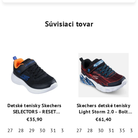
Súvisiaci tovar
Detské tenisky Skechers
Skechers detské tenisky
SELECTORS - RESET
Light Storm 2.0 - Bolt
ACHIEVED 403615L/BLK
Brights 400149L/BKRD
€35,90
€61,40
27
28
29
30
31
34
35
27
28
30
31
35
36