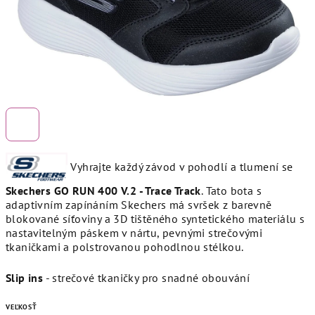
Vyhrajte každý závod v pohodlí a tlumení se
Skechers GO RUN 400 V.2 - Trace Track
. Tato bota s
adaptivním zapínáním Skechers má svršek z barevně
blokované síťoviny a 3D tištěného syntetického materiálu s
nastavitelným páskem v nártu, pevnými strečovými
tkaničkami a polstrovanou pohodlnou stélkou.
Slip ins
- strečové tkaničky pro snadné obouvání
VEĽKOSŤ