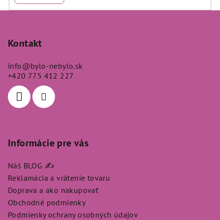
Z
á
p
Kontakt
ä
info
@
bylo-nebylo.sk
t
+420 775 412 227
i
e
Informácie pre vás
Náš BLOG ✍️
Reklamácia a vrátenie tovaru
Doprava a ako nakupovať
Obchodné podmienky
Podmienky ochrany osobných údajov