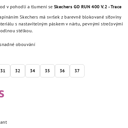
vod v pohodlí a tlumení se
Skechers GO RUN 400 V.2 - Trace
zapínáním Skechers má svršek z barevně blokované síťoviny
teriálu s nastavitelným páskem v nártu, pevnými strečovými
odlnou stélkou.
o snadné obouvání
31
32
34
35
36
37
s
iant