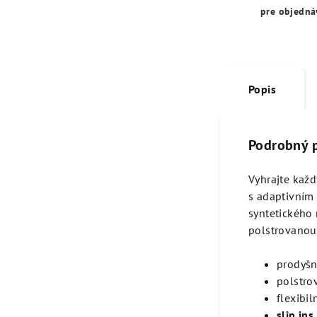
pre objedná
Popis
Podrobný 
Vyhrajte každ
s adaptivním
syntetického 
polstrovanou
prodyšn
polstro
flexibi
slip ins