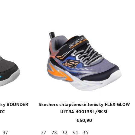
isky BOUNDER
Skechers chlapčenské tenisky FLEX GLOW
KCC
ULTRA 400139L/BKSL
€50,90
37
27
28
32
34
35