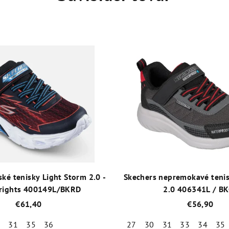
ské tenisky Light Storm 2.0 -
Skechers nepremokavé ten
Brights 400149L/BKRD
2.0 406341L / B
€61,40
€56,90
0
31
35
36
27
30
31
33
34
35