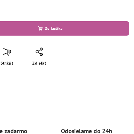
Do košíka
Strážiť
Zdieľať
ie zadarmo
Odosielame do 24h