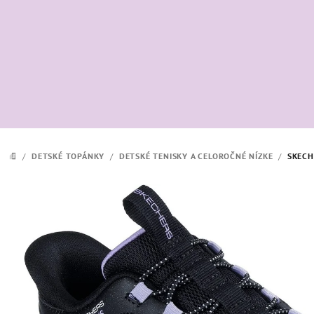
Prejsť
na
obsah
/
DETSKÉ TOPÁNKY
/
DETSKÉ TENISKY A CELOROČNÉ NÍZKE
/
SKECH
DOMOV