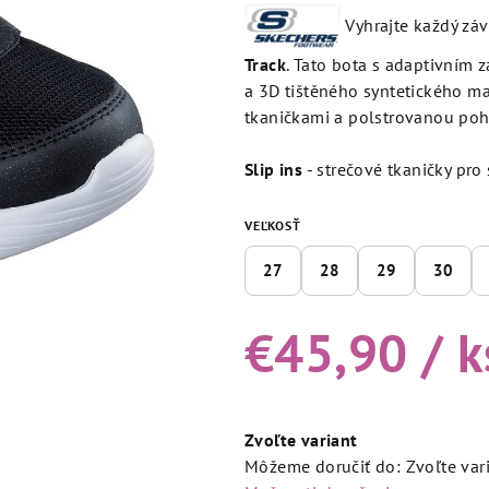
produktu
Vyhrajte každý zá
je
4,5
Track
. Tato bota s adaptivním 
z
a 3D tištěného syntetického ma
5
tkaničkami a polstrovanou poh
hviezdičiek.
Slip ins
- strečové tkaničky pr
VEĽKOSŤ
27
28
29
30
€45,90
/ k
Jednotková
cena:
Zvoľte variant
Môžeme doručiť do:
Zvoľte var