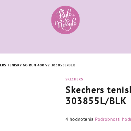
ERS TENISKY GO RUN 400 V2 303855L/BLK
SKECHERS
Skechers teni
303855L/BLK
Priemerné
4 hodnotenia
Podrobnosti hod
hodnotenie