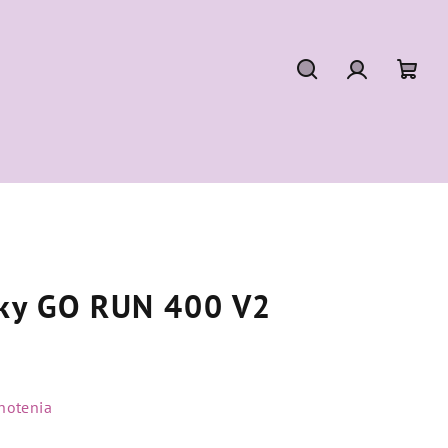
Hľadať
Prihláseni
Nák
koší
sky GO RUN 400 V2
notenia