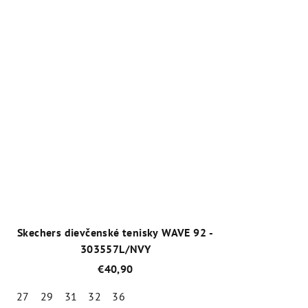
Priemerné
hodnotenie
produktu
je
5,0
z
5
hviezdičiek.
Skechers dievčenské tenisky WAVE 92 -
303557L/NVY
€40,90
27
29
31
32
36