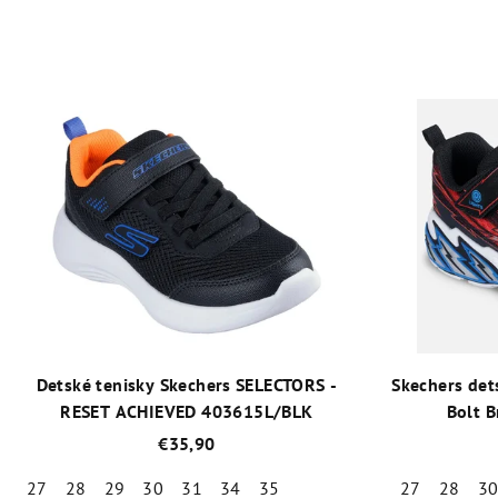
Detské tenisky Skechers SELECTORS -
Skechers det
RESET ACHIEVED 403615L/BLK
Bolt 
€35,90
27
28
29
30
31
34
35
27
28
3