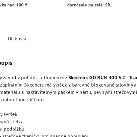
vky nad 100 €
doručenie po celej SR
Diskusia
popis
ý závod v pohodlí a tlumení se
Skechers GO RUN 400 V.2 - Tra
 zapínáním Skechers má svršek z barevně blokované síťoviny a
materiálu s nastavitelným páskem v nártu, pevnými strečovými
 pohodlnou stélkou.
ý svršek
vaná stélka
lní podrážka
- strečové tkaničky pro snadné obouvání