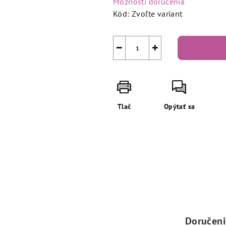
Možnosti doručenia
Kód:
Zvoľte variant
−
+
Tlač
Opýtať sa
Doručen