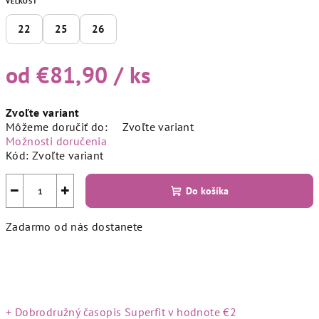
VEĽKOSŤ
22
25
26
od
€81,90
/ ks
Jednotková
Zvoľte variant
cena:
Môžeme doručiť do:
Zvoľte variant
Možnosti doručenia
Kód:
Zvoľte variant
−
+
Do košíka
Zadarmo od nás dostanete
+ Dobrodružný časopis Superfit
v hodnote €2