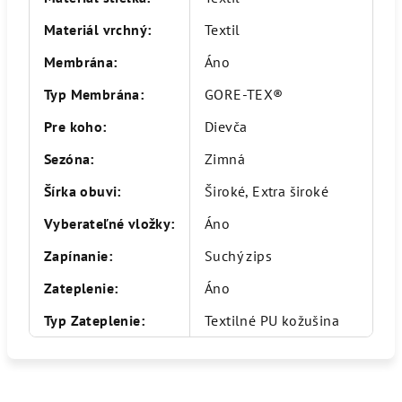
Materiál vrchný
:
Textil
Membrána
:
Áno
Typ Membrána
:
GORE-TEX®
Pre koho
:
Dievča
Sezóna
:
Zimná
Šírka obuvi
:
Široké, Extra široké
Vyberateľné vložky
:
Áno
Zapínanie
:
Suchý zips
Zateplenie
:
Áno
Typ Zateplenie
:
Textilné PU kožušina