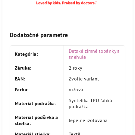
Dodatočné parametre
Detské zimné topánky a
Kategória
:
snehule
Záruka
:
2 roky
EAN
:
Zvoľte variant
Farba
:
ružová
Syntetika TPU ľahká
Materiál podrážka
:
podrážka
Materiál podšívka a
tepelne izolovaná
stielka
:
Materiál stielka
:
Textil