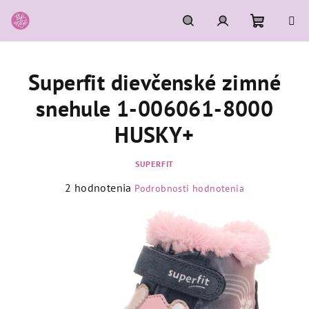
Prejsť
na
obsah
Nákupn
Hľadať
Prihlásenie
Superfit dievčenské zimné
košík
snehule 1-006061-8000
HUSKY+
SUPERFIT
Priemerné
2 hodnotenia
Podrobnosti hodnotenia
hodnotenie
produktu
je
5,0
z
5
hviezdičiek.