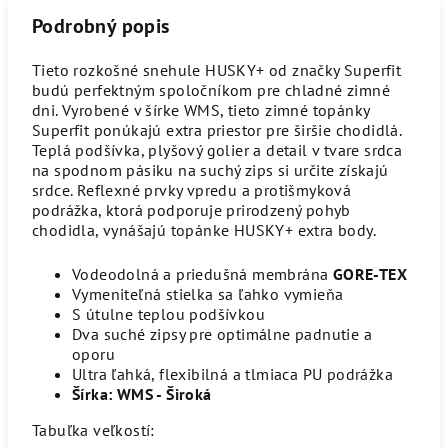
Podrobný popis
Tieto rozkošné snehule HUSKY+ od značky Superfit
budú perfektným spoločníkom pre chladné zimné
dni. Vyrobené v šírke WMS, tieto zimné topánky
Superfit ponúkajú extra priestor pre širšie chodidlá.
Teplá podšívka, plyšový golier a detail v tvare srdca
na spodnom pásiku na suchý zips si určite získajú
srdce. Reflexné prvky vpredu a protišmyková
podrážka, ktorá podporuje prirodzený pohyb
chodidla, vynášajú topánke HUSKY+ extra body.
Vodeodolná a priedušná membrána
GORE-TEX
Vymeniteľná stielka sa ľahko vymieňa
S útulne teplou podšívkou
Dva suché zipsy pre optimálne padnutie a
oporu
Ultra ľahká, flexibilná a tlmiaca PU podrážka
Šírka: WMS - Široká
Tabuľka veľkostí: