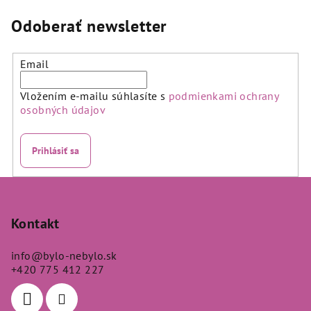
Odoberať newsletter
Email
Vložením e-mailu súhlasíte s
podmienkami ochrany
osobných údajov
Prihlásiť sa
Z
á
p
Kontakt
ä
info
@
bylo-nebylo.sk
t
+420 775 412 227
i
e