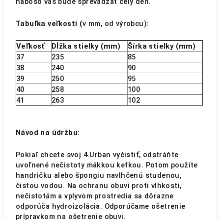
naboso vás bude sprevádzať celý deň.
Tabuľka veľkostí (
v mm, od výrobcu):
Veľkosť
Dĺžka stielky (mm)
Šírka stielky (mm)
37
235
85
38
240
90
39
250
95
40
258
100
41
263
102
Návod na údržbu:
Pokiaľ chcete svoj 4.Urban vyčistiť, odstráňte
uvoľnené nečistoty mäkkou kefkou. Potom použite
handričku alebo špongiu navlhčenú studenou,
čistou vodou. Na ochranu obuvi proti vlhkosti,
nečistotám a vplyvom prostredia sa dôrazne
odporúča hydroizolácia. Odporúčame ošetrenie
prípravkom na ošetrenie obuvi.