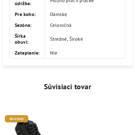
Možno prať v práčke
údržba
:
Pre koho
:
Dámske
Sezóna
:
Celoročná
Šírka
Stredné, Široké
obuvi
:
Zateplenie
:
Nie
Súvisiaci tovar
Barefoot