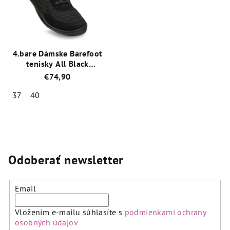
4.bare Dámske Barefoot
tenisky All Black
5B26/DL99
€74,90
37
40
Priemerné
hodnotenie
produktu
je
5,0
Odoberať newsletter
z
5
hviezdičiek.
Email
Vložením e-mailu súhlasíte s
podmienkami ochrany
osobných údajov