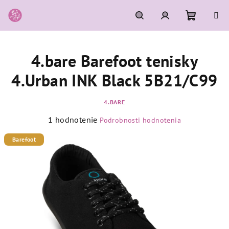
Prejsť
na
obsah
Nákupn
Hľadať
Prihlásenie
4.bare Barefoot tenisky
košík
4.Urban INK Black 5B21/C99
4.BARE
Priemerné
1 hodnotenie
Podrobnosti hodnotenia
hodnotenie
produktu
Barefoot
je
5,0
z
5
hviezdičiek.