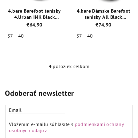
4.bare Barefoot tenisky
4.bare Dámske Barefoot
4.Urban INK Black
tenisky All Black
5B21/C99
5B26/DL99
€64,90
€74,90
37
40
37
40
Priemerné
Priemerné
hodnotenie
hodnotenie
produktu
produktu
je
je
4
položiek celkom
O
5,0
5,0
v
z
z
l
5
5
á
hviezdičiek.
hviezdičiek.
Odoberať newsletter
d
a
Email
c
i
Vložením e-mailu súhlasíte s
podmienkami ochrany
e
osobných údajov
p