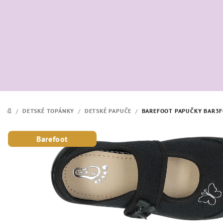
Prejsť
na
obsah
/
DETSKÉ TOPÁNKY
/
DETSKÉ PAPUČE
/
BAREFOOT PAPUČKY BAR3F
DOMOV
Barefoot