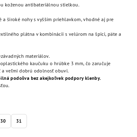
u koženou antibateriálnou stielkou.
 a široké nohy s vyšším priehlavkom, vhodné aj pre
extilného plátna v kombinácii s velúrom na špici, päte a
ezávadných materiálov.
moplastického kaučuku o hrúbke 3 mm, čo zaručuje
 a veľmi dobrú odolnosť obuvi.
ibilná podošva bez akejkoľvek podpory klenby.
ťou.
30
31