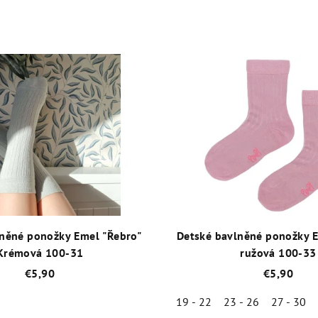
lněné ponožky Emel "Řebro"
Detské bavlněné ponožky E
Krémová 100-31
ružová 100-33
€5,90
€5,90
19 - 22
23 - 26
27 - 30
Priemerné