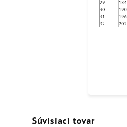
29
184
30
190
31
196
32
202
Súvisiaci tovar