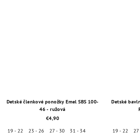
Priemerné
hodnotenie
produktu
je
5,0
z
5
hviezdičiek.
Detské členkové ponožky Emel SBS 100-
Detské bavl
46 - ružová
€4,90
19 - 22
23 - 26
27 - 30
31 - 34
19 - 22
27