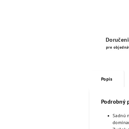
Doručen
pre objedná
Popis
Podrobný 
Sadnú n
dominan