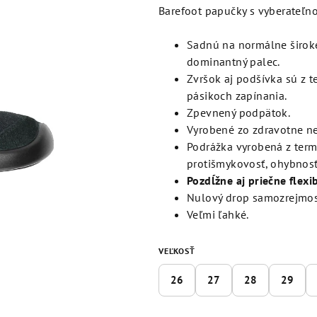
produktu
Barefoot papučky s vyberateľno
je
5,0
Sadnú na normálne široké
z
dominantný palec.
5
Zvršok aj podšívka sú z t
hviezdičiek.
pásikoch zapínania.
Zpevnený podpätok.
Vyrobené zo zdravotne n
Podrážka vyrobená z ter
protišmykovosť, ohybnosť
Pozdĺžne aj priečne flex
Nulový drop samozrejmos
Veľmi ľahké.
VEĽKOSŤ
26
27
28
29