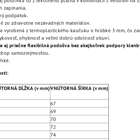
aj podšívka sú z textilného plátna v kombinácii s velúrom na šp
h zapínania.
ý podpätok.
é zo zdravotne nezávadných materiálov.
a vyrobená z termoplastického kaučuku o hrúbke 3 mm, čo za
ykovosť, ohybnosť a veľmi dobrú odolnosť obuvi.
e aj priečne flexibilná podošva bez akejkoľvek podpory klenb
drop samozrejmosťou.
ahké.
stí:
TORNÁ DĹŽKA (v mm)
VNÚTORNÁ ŠÍRKA (v mm)
67
69
70
72
74