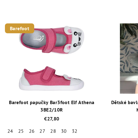
Barefoot
Barefoot papučky Bar3foot Elf Athena
Dětské bav
3BE2/10R
€27,80
24
25
26
27
28
30
32