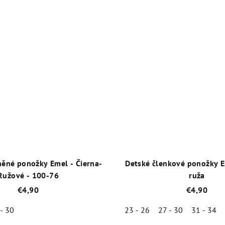
hodnotenie
Priemer
produktu
hodnot
je
produk
5,0
je
z
5,0
5
z
hviezdičiek.
5
hviezdič
něné ponožky Emel - Čierna-
Detské členkové ponožky E
Ružové - 100-76
ruža
€4,90
€4,90
 - 30
23 - 26
27 - 30
31 - 34