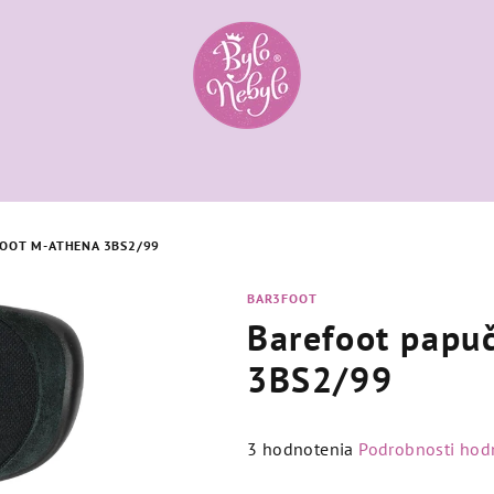
OOT M-ATHENA 3BS2/99
BAR3FOOT
Barefoot papu
3BS2/99
Priemerné
3 hodnotenia
Podrobnosti hod
hodnotenie