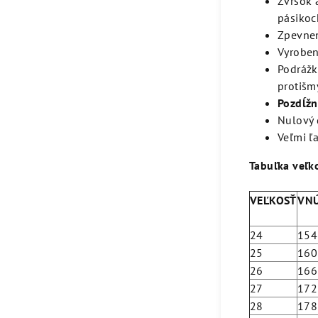
Zvršok 
pásikoc
Zpevnen
Vyroben
Podrážk
protišm
Pozdĺžn
Nulový 
Veľmi ľ
Tabuľka veľko
VEĽKOSŤ
VNÚ
24
154
25
160
26
166
27
172
28
178