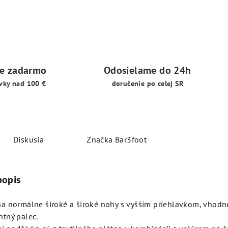
ie zadarmo
Odosielame do 24h
vky nad 100 €
doručenie po celej SR
Diskusia
Značka
Bar3foot
popis
a normálne široké a široké nohy s vyšším priehlavkom, vhodné
tný palec.