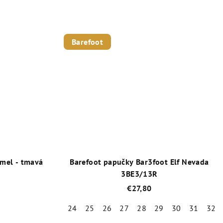
né
Priemerné
enie
hodnotenie
tu
produktu
Barefoot
je
5,0
z
5
iek.
hviezdičiek.
mel - tmavá
Barefoot papučky Bar3foot Elf Nevada
3BE3/13R
€27,80
24
25
26
27
28
29
30
31
32