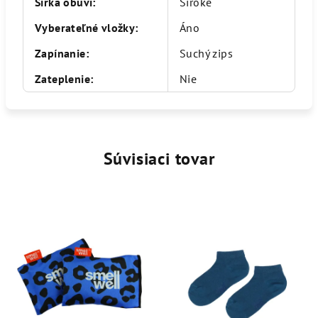
Šírka obuvi
:
Široké
Vyberateľné vložky
:
Áno
Zapínanie
:
Suchý zips
Zateplenie
:
Nie
Súvisiaci tovar