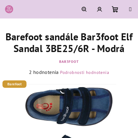
Prejsť
na
obsah
Nákupn
Hľadať
Prihlásenie
Barefoot sandále Bar3foot Elf
košík
Sandal 3BE25/6R - Modrá
BAR3FOOT
Priemerné
2 hodnotenia
Podrobnosti hodnotenia
hodnotenie
produktu
Barefoot
je
5,0
z
5
hviezdičiek.