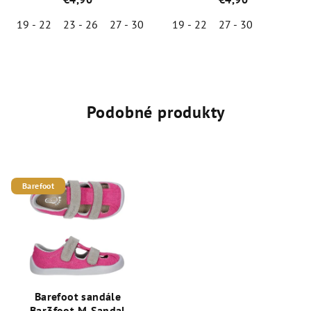
19 - 22
23 - 26
27 - 30
19 - 22
27 - 30
Priemerné
Priemerné
hodnotenie
hodnotenie
produktu
produktu
je
je
5,0
5,0
Podobné produkty
z
z
5
5
hviezdičiek.
hviezdičiek.
Barefoot
Barefoot sandále
Bar3foot M-Sandal