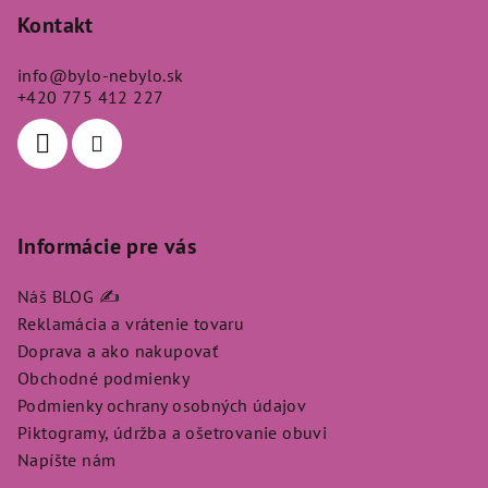
p
Kontakt
ä
info
@
bylo-nebylo.sk
t
+420 775 412 227
i
e
Informácie pre vás
Náš BLOG ✍️
Reklamácia a vrátenie tovaru
Doprava a ako nakupovať
Obchodné podmienky
Podmienky ochrany osobných údajov
Piktogramy, údržba a ošetrovanie obuvi
Napíšte nám