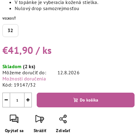
V topánke je vyberacia kožená stielka.
Nulový drop samozrejmosťou
VEĽKOSŤ
32
€41,90
/ ks
Jednotková
Skladom
(2 ks)
cena:
Môžeme doručiť do:
12.8.2026
Možnosti doručenia
Kód:
19147/32
−
+
Do košíka
Opýtať sa
Strážiť
Zdieľať