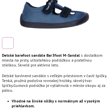
Detské barefoot sandále Bar3foot M-Sandal
s dostatkom
miesta na prsty, ultraľahkou podrážkou a prateľnou
stielkou. Skvelé pre aktívne leto.
Detské bavlnené sandále s veľkým priestorom v časti špičky.
Tenká, pružná podošva rovnakej hrúbky, skvelý tvar
špičky.Gumová podrážka je vytiahnutá v mieste okopu aj za
pätou.
Vhodné na široké nôžky s normálnym až vysokým
priehlavkom.