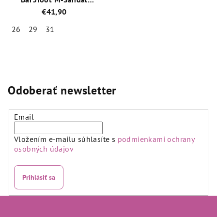
3BS25/LN23
€41,90
26
29
31
Priemerné
hodnotenie
produktu
je
5,0
Odoberať newsletter
z
5
hviezdičiek.
Email
Vložením e-mailu súhlasíte s
podmienkami ochrany
osobných údajov
Prihlásiť sa
Z
á