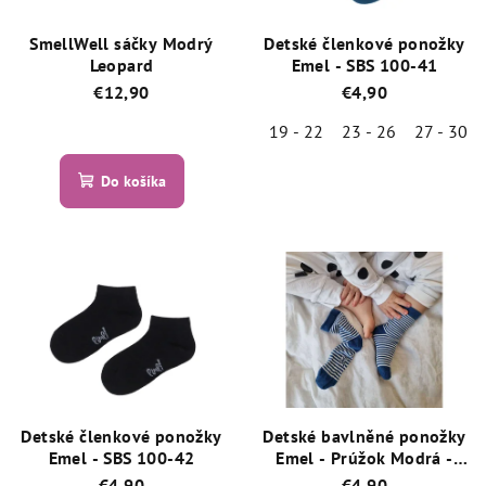
SmellWell sáčky Modrý
Detské členkové ponožky
Leopard
Emel - SBS 100-41
€12,90
€4,90
19 - 22
23 - 26
27 - 30
Priemerné
hodnotenie
Priemerné
produktu
Do košíka
hodnotenie
je
produktu
5,0
je
z
5,0
5
z
hviezdičiek.
5
hviezdičiek.
Detské členkové ponožky
Detské bavlněné ponožky
Emel - SBS 100-42
Emel - Prúžok Modrá -
100-61
€4,90
€4,90