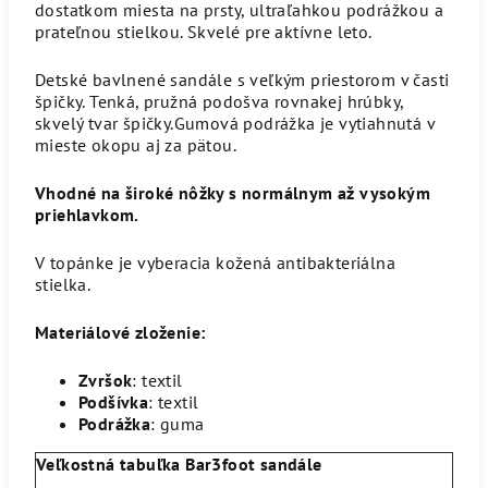
dostatkom miesta na prsty, ultraľahkou podrážkou a
prateľnou stielkou. Skvelé pre aktívne leto.
Detské bavlnené sandále s veľkým priestorom v časti
špičky. Tenká, pružná podošva rovnakej hrúbky,
skvelý tvar špičky.Gumová podrážka je vytiahnutá v
mieste okopu aj za pätou.
Vhodné na široké nôžky s normálnym až vysokým
priehlavkom.
V topánke je vyberacia kožená antibakteriálna
stielka.
Materiálové zloženie:
Zvršok
: textil
Podšívka
: textil
Podrážka
: guma
Veľkostná tabuľka Bar3foot sandále