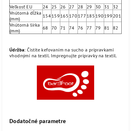
Veľkosť EU
24
25
26
27
28
29
30
31
32
Vnútorná dĺžka
154
159
165
170
177
185
190
199
201
(mm)
Vnútorná šírka
68
70
71
74
76
77
79
81
82
(mm)
Údržba
: Čistite kefovaním na sucho a prípravkami
vhodnými na textil. Impregnujte prípravky na textil.
Dodatočné parametre