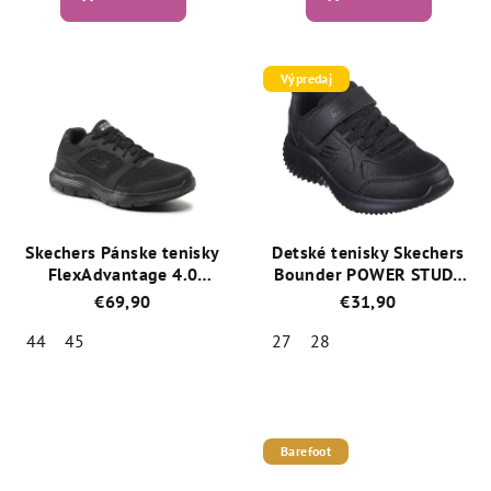
je
je
5,0
5,0
z
z
5
5
Výpredaj
hviezdičiek.
hviezdičiek.
Skechers Pánske tenisky
Detské tenisky Skechers
FlexAdvantage 4.0
Bounder POWER STUDY
232226/BBK Čierna
Black 405626L/BBK
€69,90
€31,90
44
45
27
28
Priemerné
Priemerné
hodnotenie
hodnotenie
produktu
produktu
je
je
Barefoot
5,0
5,0