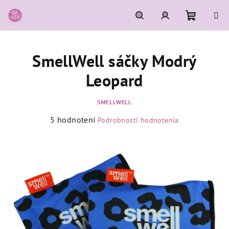
Prejsť
na
obsah
Nákupn
Hľadať
Prihlásenie
SmellWell sáčky Modrý
košík
Leopard
SMELLWELL
Priemerné
5 hodnotení
Podrobnosti hodnotenia
hodnotenie
produktu
je
5,0
z
5
hviezdičiek.