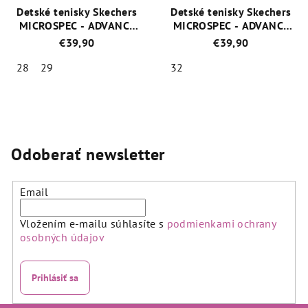
Detské tenisky Skechers
Detské tenisky Skechers
MICROSPEC - ADVANCE
MICROSPEC - ADVANCE
403926L/BBLM
303575L/AQPR
€39,90
€39,90
28
29
32
Priemerné
Priemerné
hodnotenie
hodnotenie
produktu
produktu
je
je
5,0
5,0
Odoberať newsletter
z
z
5
5
hviezdičiek.
hviezdičiek.
Email
Vložením e-mailu súhlasíte s
podmienkami ochrany
osobných údajov
Prihlásiť sa