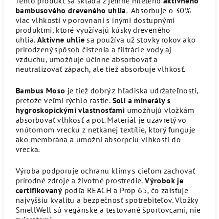
Tento produkt sa skladá z jemne mletého
aktívneho
bambusového dreveného uhlia
. Absorbuje o 30%
viac vlhkosti v porovnaní s inými dostupnými
produktmi, ktoré využívajú kúsky dreveného
uhlia.
Aktívne uhlie
sa používa už stovky rokov ako
prirodzený spôsob čistenia a filtrácie vody aj
vzduchu, umožňuje účinne absorbovať a
neutralizovať zápach, ale tiež absorbuje vlhkosť.
Bambus Moso
je tiež dobrý z hľadiska udržateľnosti,
pretože veľmi rýchlo rastie.
Soli a minerály s
hygroskopickými vlastnosťami
umožňujú vložkám
absorbovať vlhkosť a pot. Materiál je uzavretý vo
vnútornom vrecku z netkanej textílie, ktorý funguje
ako membrána a umožní absorpciu vlhkosti do
vrecka.
Výroba podporuje ochranu klímy s cieľom zachovať
prírodné zdroje a životné prostredie.
Výrobok je
certifikovaný
podľa REACH a Prop 65, čo zaisťuje
najvyššiu kvalitu a bezpečnosť spotrebiteľov. Vložky
SmellWell sú vegánske a testované športovcami, nie