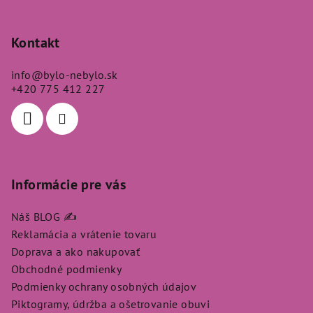
Z
á
p
Kontakt
ä
info
@
bylo-nebylo.sk
t
+420 775 412 227
i
e
Informácie pre vás
Náš BLOG ✍️
Reklamácia a vrátenie tovaru
Doprava a ako nakupovať
Obchodné podmienky
Podmienky ochrany osobných údajov
Piktogramy, údržba a ošetrovanie obuvi