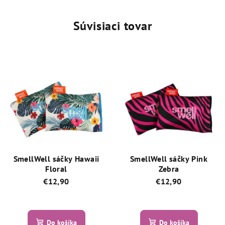
Súvisiaci tovar
SmellWell sáčky Hawaii
SmellWell sáčky Pink
Floral
Zebra
€12,90
€12,90
Priemerné
Priemerné
hodnotenie
hodnotenie
produktu
produktu
Do košíka
Do košíka