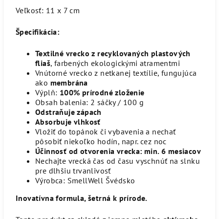
Veľkosť: 11 x 7 cm
Špecifikácia:
Textilné vrecko z recyklovaných plastových
fliaš
, farbených ekologickými atramentmi
Vnútorné vrecko z netkanej textílie, fungujúca
ako
membrána
Výplň:
100% prírodné zloženie
Obsah balenia: 2 sáčky / 100 g
Odstraňuje zápach
Absorbuje vlhkosť
Vložiť do topánok či vybavenia a nechať
pôsobiť niekoľko hodín, napr. cez noc
Účinnosť od otvorenia vrecka: min. 6 mesiacov
Nechajte vrecká čas od času vyschnúť na slnku
pre dlhšiu trvanlivosť
Výrobca: SmellWell Švédsko
Inovatívna formula, šetrná k prírode.