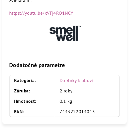
zvieratami.
https://youtu.be/xVFj4RO1NCY
Dodatočné parametre
Kategória
:
Doplnky k obuvi
Záruka
:
2 roky
Hmotnosť
:
0.1 kg
EAN
:
7443222014043