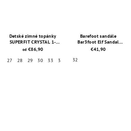
z
z
5
5
hviezdičiek.
hviezdičiek.
Detské zimné topánky
Barefoot sandále
SUPERFIT CRYSTAL 1-
Bar3foot Elf Sandal
009090-8020
3BE25/6R - Modrá
€86,90
€41,90
od
32
27
28
29
30
33
34
35
Priemerné
Priemerné
hodnotenie
hodnotenie
produktu
produktu
je
je
5,0
5,0
z
z
5
5
hviezdičiek.
hviezdičiek.