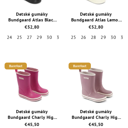
Detské gumáky
Detské gumáky
Bundgaard Atlas Black
Bundgaard Atlas Lemon
BG401049-1499
BG401049-8405
€52,80
€52,80
24
25
27
29
30
31
34
25
35
26
28
29
30
31
Priemerné
Priemerné
hodnotenie
hodnotenie
produktu
produktu
je
je
Barefoot
Barefoot
5,0
5,0
z
z
5
5
hviezdičiek.
hviezdičiek.
Detské gumáky
Detské gumáky
Bundgaard Charly High
Bundgaard Charly High
BG401021-710 Malinová
BG401021-726 Dark Rose
€45,50
€45,50