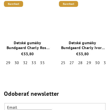
je
je
Barefoot
Barefoot
5,0
5,0
z
z
5
5
hviezdičiek.
hviezdičiek.
Detské gumáky
Detské gumáky
Bundgaard Charly Rose
Bundgaard Charly Ivory
Sparkle
Balloon
€53,80
€53,80
29
30
32
33
35
25
27
28
29
30
31
Priemerné
Priemerné
hodnotenie
hodnotenie
produktu
produktu
je
je
5,0
5,0
Odoberať newsletter
z
z
5
5
hviezdičiek.
hviezdičiek.
Email