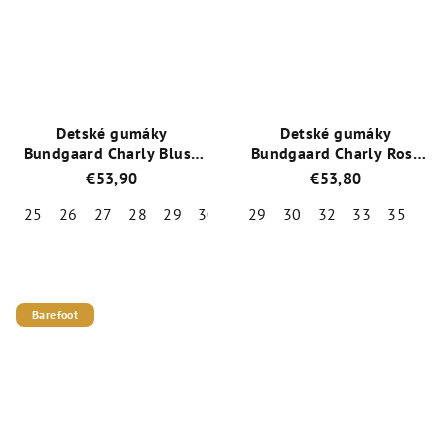
z
z
5
5
hviezdičiek.
hviezdičiek.
Detské gumáky
Detské gumáky
Bundgaard Charly Blush
Bundgaard Charly Rose
Berry / BG401048-9413
Sparkle
€53,90
€53,80
25
26
27
28
29
30
31
29
32
30
33
32
34
33
35
35
Priemerné
Priemerné
hodnotenie
hodnotenie
produktu
produktu
je
je
Barefoot
5,0
5,0
z
z
5
5
hviezdičiek.
hviezdičiek.