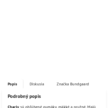
Popis
Diskusia
Značka
Bundgaard
Podrobný popis
Charly
sú obľúbené gumáky, mäkké a pružné. Majú