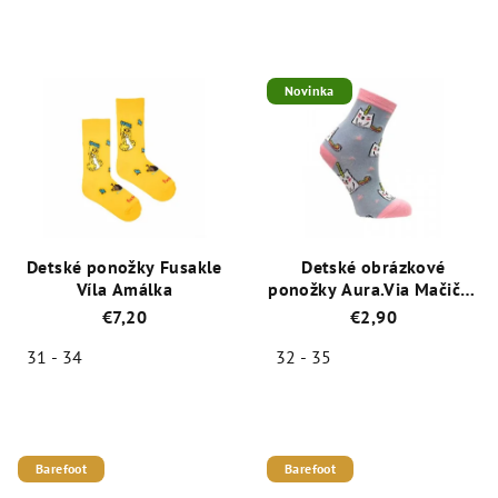
Priemerné
Priemerné
hodnotenie
hodnotenie
produktu
produktu
je
je
Novinka
5,0
5,0
z
z
5
5
hviezdičiek.
hviezdičiek.
Detské ponožky Fusakle
Detské obrázkové
Víla Amálka
ponožky Aura.Via Mačička
bledo modrá (85%
€7,20
€2,90
bavlna)
31 - 34
32 - 35
Priemerné
Priemerné
hodnotenie
hodnotenie
produktu
produktu
je
je
Barefoot
Barefoot
5,0
5,0