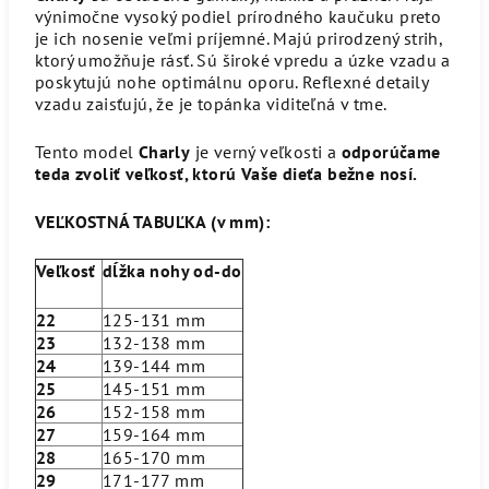
výnimočne vysoký podiel prírodného kaučuku preto
je ich nosenie veľmi príjemné. Majú prirodzený strih,
ktorý umožňuje rásť. Sú široké vpredu a úzke vzadu a
poskytujú nohe optimálnu oporu. Reflexné detaily
vzadu zaisťujú, že je topánka viditeľná v tme.
Tento model
Charly
je verný veľkosti a
odporúčame
teda zvoliť veľkosť, ktorú Vaše dieťa bežne nosí.
VEĽKOSTNÁ TABUĽKA (v mm):
Veľkosť
dĺžka nohy od-do
22
125-131 mm
23
132-138 mm
24
139-144 mm
25
145-151 mm
26
152-158 mm
27
159-164 mm
28
165-170 mm
29
171-177 mm