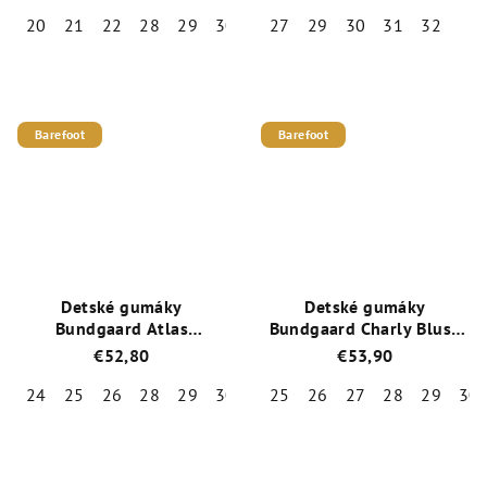
- Raspberry
20
21
22
28
29
30
31
27
32
29
30
31
32
Priemerné
Priemerné
hodnotenie
hodnotenie
produktu
produktu
je
je
Barefoot
Barefoot
5,0
4,2
z
z
5
5
hviezdičiek.
hviezdičiek.
Detské gumáky
Detské gumáky
Bundgaard Atlas
Bundgaard Charly Blush
BG401049-3410
Berry / BG401048-9413
€52,80
€53,90
24
25
26
28
29
30
31
25
32
26
33
27
34
28
35
29
30
Priemerné
Priemerné
hodnotenie
hodnotenie
produktu
produktu