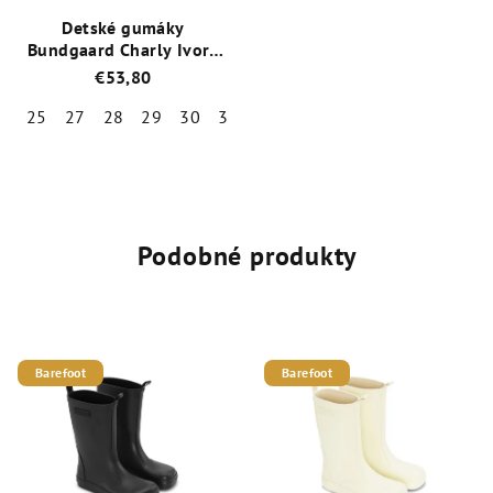
Detské gumáky
Bundgaard Charly Ivory
Balloon
€53,80
25
27
28
29
30
31
32
33
34
35
Priemerné
hodnotenie
produktu
je
5,0
Podobné produkty
z
5
hviezdičiek.
Barefoot
Barefoot