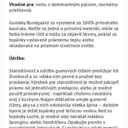
Vhodné pre
: nohu s dominantným palcom, normálny
priehlavok.
Gumáky Bundgaard sú vyrobené zo 100% prírodného
kaučuku. Keďže sa jedná o prírodný materiál, môže sa
farba mierne líšiť a môžu sa objaviť škvrny, pokiaľ sú
topánky vystavené priamemu teplu alebo
skladované na priamom slnečnom svetle.
Údržba:
Starostlivosť a údržba gumových čižiem predlžuje ich
životnosť a sú vďaka nim pevné a pružné bez
praskania. Výrobok pre starostlivosť je možné zakúpiť
priamo od jednotlivých predajcov, alebo je možné
použiť prírodný olej - napríklad chuťovo neutrálny
olej z kuchyne. Najprv dôkladne umyte gumové
čižmy, aby sa z nich odstránila všetka špina – dobrým
tipom je držať topánky pod tečúcou vodou. Keď sú
topánky suché, je možné olej nanášať mäkkou
špongiou alebo handričkou. Opakujte prosím v
pravidelných intervaloch. Gumáky by sa nikdy nemali