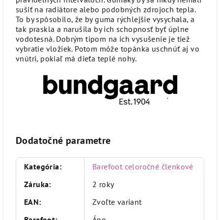
sušiť na radiátore alebo podobných zdrojoch tepla.
To by spôsobilo, že by guma rýchlejšie vysychala, a
tak praskla a narušila by ich schopnosť byť úplne
vodotesná. Dobrým tipom na ich vysušenie je tiež
vybratie vložiek. Potom môže topánka uschnúť aj vo
vnútri, pokiaľ má dieťa teplé nohy.
Dodatočné parametre
Kategória
:
Barefoot celoročné členkové
Záruka
:
2 roky
EAN
:
Zvoľte variant
Barefoot
:
Áno