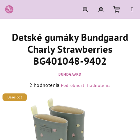
Prejsť
na
obsah
Nákupn
Hľadať
Prihlásenie
Detské gumáky Bundgaard
košík
Charly Strawberries
BG401048-9402
BUNDGAARD
Priemerné
2 hodnotenia
Podrobnosti hodnotenia
hodnotenie
produktu
Barefoot
je
5,0
z
5
hviezdičiek.