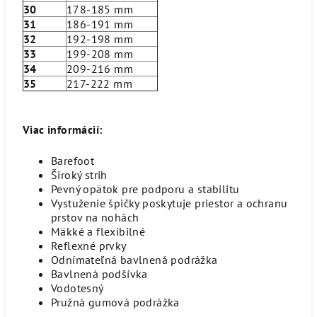
30
178-185 mm
31
186-191 mm
32
192-198 mm
33
199-208 mm
34
209-216 mm
35
217-222 mm
Viac informácií:
Barefoot
Široký strih
Pevný opätok pre podporu a stabilitu
Vystuženie špičky poskytuje priestor a ochranu
prstov na nohách
Mäkké a flexibilné
Reflexné prvky
Odnímateľná bavlnená podrážka
Bavlnená podšívka
Vodotesný
Pružná gumová podrážka