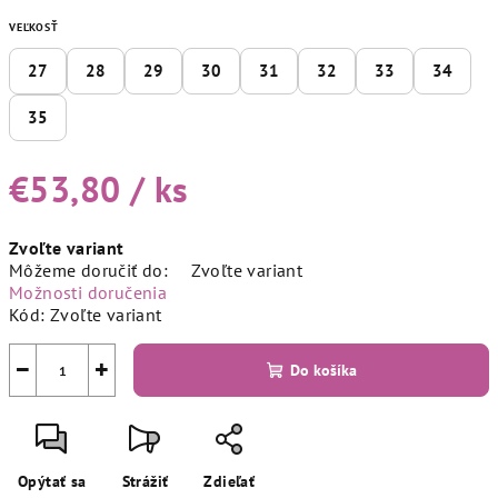
VEĽKOSŤ
27
28
29
30
31
32
33
34
35
€53,80
/ ks
Jednotková
Zvoľte variant
cena:
Môžeme doručiť do:
Zvoľte variant
Možnosti doručenia
Kód:
Zvoľte variant
−
+
Do košíka
Opýtať sa
Strážiť
Zdieľať