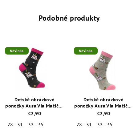
produktu
je
5,0
Podobné produkty
z
5
hviezdičiek.
Novinka
Novinka
Detské obrázkové
Detské obrázkové
ponožky Aura.Via Mačička
ponožky Aura.Via Mačička
Čierna (85% bavlna)
šedá (85% bavlna)
€2,90
€2,90
28 - 31
32 - 35
28 - 31
32 - 35
Priemerné
Priemerné