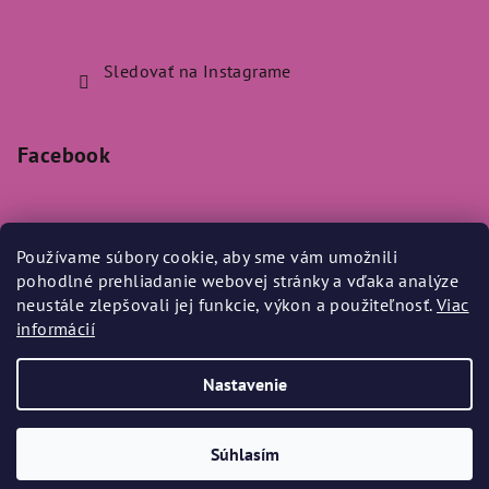
Sledovať na Instagrame
Facebook
Používame súbory cookie, aby sme vám umožnili
pohodlné prehliadanie webovej stránky a vďaka analýze
Prijímame online platby
neustále zlepšovali jej funkcie, výkon a použiteľnosť.
Viac
informácií
Nastavenie
Copyright 2026
Bylo Nebylo
. Všetky práva vyhradené.
Súhlasím
Vytvoril Shoptet