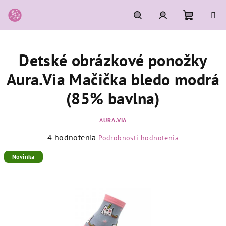
Prejsť
na
obsah
Nákupn
Hľadať
Prihlásenie
Detské obrázkové ponožky
košík
Aura.Via Mačička bledo modrá
(85% bavlna)
AURA.VIA
Priemerné
4 hodnotenia
Podrobnosti hodnotenia
hodnotenie
produktu
Novinka
je
5,0
z
5
hviezdičiek.