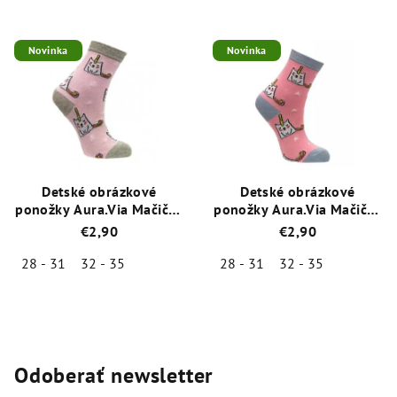
hodnotenie
hodnotenie
produktu
produktu
je
je
Novinka
Novinka
5,0
5,0
z
z
5
5
hviezdičiek.
hviezdičiek.
Detské obrázkové
Detské obrázkové
ponožky Aura.Via Mačička
ponožky Aura.Via Mačička
ružová (85% bavlna)
marhuľová (85% bavlna)
€2,90
€2,90
28 - 31
32 - 35
28 - 31
32 - 35
Priemerné
Priemerné
hodnotenie
hodnotenie
produktu
produktu
je
je
5,0
5,0
Odoberať newsletter
z
z