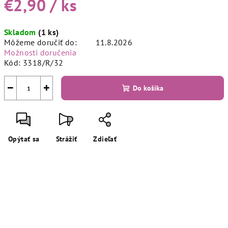
€2,90
/ ks
Jednotková
Skladom
(1 ks)
cena:
Môžeme doručiť do:
11.8.2026
Možnosti doručenia
Kód:
3318/R/32
−
+
Do košíka
Opýtať sa
Strážiť
Zdieľať