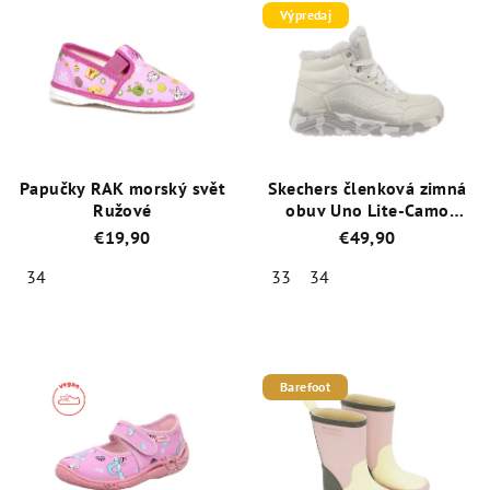
Výpredaj
Papučky RAK morský svět
Skechers členková zimná
Ružové
obuv Uno Lite-Camo
Dazzle 310485L/SLGY
€19,90
€49,90
strieborná
34
33
34
Priemerné
Priemerné
hodnotenie
hodnotenie
produktu
produktu
je
je
Barefoot
5,0
5,0
z
z
5
5
hviezdičiek.
hviezdičiek.