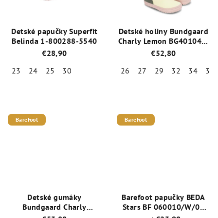
Detské papučky Superfit
Detské holiny Bundgaard
Belinda 1-800288-5540
Charly Lemon BG401047-
8405
€28,90
€52,80
23
24
25
30
26
27
29
32
34
35
Priemerné
Priemerné
hodnotenie
hodnotenie
produktu
produktu
je
je
Barefoot
Barefoot
5,0
5,0
z
z
5
5
hviezdičiek.
hviezdičiek.
Detské gumáky
Barefoot papučky BEDA
Bundgaard Charly
Stars BF 060010/W/02
Strawberries BG401048-
(ZÚŽENÉ)