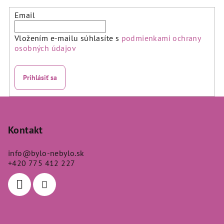
5
5
hviezdičiek.
hviezdičiek.
Email
Vložením e-mailu súhlasíte s
podmienkami ochrany
osobných údajov
Prihlásiť sa
Z
á
p
Kontakt
ä
info
@
bylo-nebylo.sk
t
+420 775 412 227
i
e