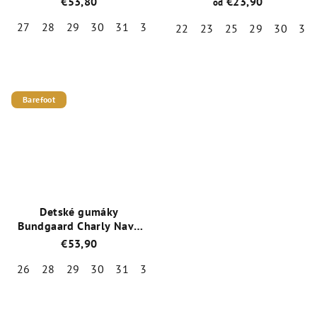
€53,80
€23,90
od
9402
27
28
29
30
31
32
33
34
35
22
23
25
29
30
31
Priemerné
Priemerné
hodnotenie
hodnotenie
produktu
produktu
je
je
Barefoot
5,0
5,0
z
z
5
5
hviezdičiek.
hviezdičiek.
Detské gumáky
Bundgaard Charly Navy
Dino / BG401048-9411
€53,90
26
28
29
30
31
32
33
34
35
Priemerné
hodnotenie