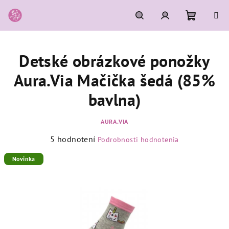
Prejsť
na
obsah
Nákupn
Hľadať
Prihlásenie
Detské obrázkové ponožky
košík
Aura.Via Mačička šedá (85%
bavlna)
AURA.VIA
Priemerné
5 hodnotení
Podrobnosti hodnotenia
hodnotenie
produktu
Novinka
je
5,0
z
5
hviezdičiek.