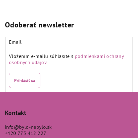
hodnotenie
hodnotenie
produktu
produktu
je
je
5,0
5,0
Odoberať newsletter
z
z
5
5
hviezdičiek.
hviezdičiek.
Email
Vložením e-mailu súhlasíte s
podmienkami ochrany
osobných údajov
Prihlásiť sa
Z
á
p
Kontakt
ä
info
@
bylo-nebylo.sk
t
+420 775 412 227