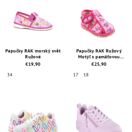
Papučky RAK morský svět
Papučky RAK Ružový
Ružové
Motýľ s pamäťovou
stielkou
€19,90
€25,90
34
17
18
Priemerné
Priemerné
hodnotenie
hodnotenie
produktu
produktu
je
je
5,0
4,6
z
z
5
5
hviezdičiek.
hviezdičiek.