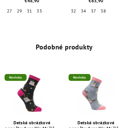
€48,90
€63,90
27
29
31
33
32
34
37
38
Priemerné
Priemerné
hodnotenie
hodnotenie
produktu
produktu
je
je
5,0
5,0
Podobné produkty
z
z
5
5
hviezdičiek.
hviezdičiek.
Novinka
Novinka
Detské obrázkové
Detské obrázkové