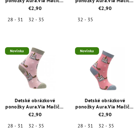
ponožky Aura.Via Mačička
ponožky Aura.Via Mačička
Čierna (85% bavlna)
bledo modrá (85%
€2,90
€2,90
bavlna)
28 - 31
32 - 35
32 - 35
Priemerné
Priemerné
hodnotenie
hodnotenie
produktu
produktu
je
je
Novinka
Novinka
5,0
5,0
z
z
5
5
hviezdičiek.
hviezdičiek.
Detské obrázkové
Detské obrázkové
ponožky Aura.Via Mačička
ponožky Aura.Via Mačička
ružová (85% bavlna)
marhuľová (85% bavlna)
€2,90
€2,90
28 - 31
32 - 35
28 - 31
32 - 35
Priemerné
Priemerné