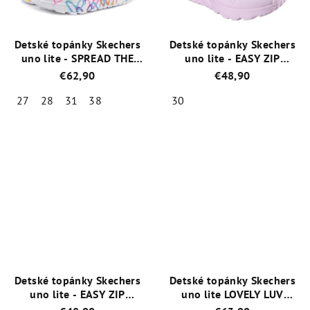
Detské topánky Skechers
Detské topánky Skechers
uno lite - SPREAD THE
uno lite - EASY ZIP
LOVE 314064L/WMN
310387L/LTPK Pink
€62,90
€48,90
27
28
31
38
30
Priemerné
Priemerné
hodnotenie
hodnotenie
produktu
produktu
je
je
5,0
5,0
z
z
5
5
hviezdičiek.
hviezdičiek.
Detské topánky Skechers
Detské topánky Skechers
uno lite - EASY ZIP
uno lite LOVELY LUV
310387L/WHT
White 314976L/WMLT