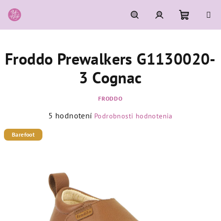
Prejsť
na
obsah
Nákupn
Hľadať
Prihlásenie
Froddo Prewalkers G1130020-
košík
3 Cognac
FRODDO
Priemerné
5 hodnotení
Podrobnosti hodnotenia
hodnotenie
produktu
Barefoot
je
5,0
z
5
hviezdičiek.