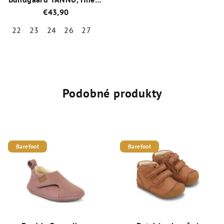
BG601028-208
€43,90
22
23
24
26
27
Priemerné
hodnotenie
produktu
je
4,3
Podobné produkty
z
5
hviezdičiek.
Barefoot
Barefoot