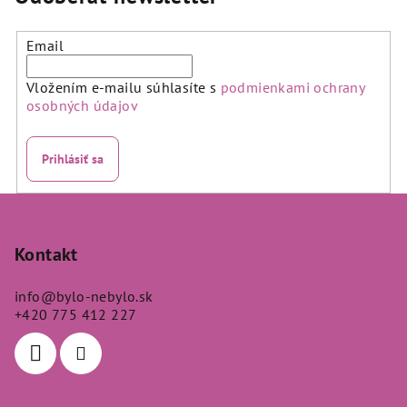
z
5
hviezdičiek.
Email
Vložením e-mailu súhlasíte s
podmienkami ochrany
osobných údajov
Prihlásiť sa
Z
á
p
Kontakt
ä
info
@
bylo-nebylo.sk
t
+420 775 412 227
i
e