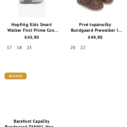
hviezdičiek.
Hopfrög Kids Smart
Prvé topánočky
Walker First Prime Cool
Bundgaard Prewalker II
Green prvý barefoot
Strap BG501019-201
€43,90
€49,90
topánočky
Brown / Hnedá
17
18
23
20
22
Priemerné
Priemerné
hodnotenie
hodnotenie
produktu
produktu
je
je
Barefoot
5,0
4,7
z
z
5
5
hviezdičiek.
hviezdičiek.
Barefoot Capáčky
Bundgaard TANNU, Hnedá