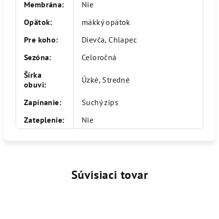
Membrána
:
Nie
Opätok
:
mäkký opätok
Pre koho
:
Dievča, Chlapec
Sezóna
:
Celoročná
Šírka
Úzké, Stredné
obuvi
:
Zapínanie
:
Suchý zips
Zateplenie
:
Nie
Súvisiaci tovar