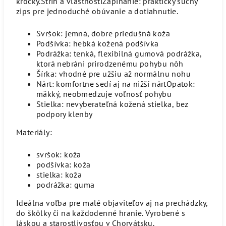
krôčky.Strih a vlastnostiZapínanie: praktický suchý
zips pre jednoduché obúvanie a dotiahnutie.
Svršok: jemná, dobre priedušná koža
Podšívka: hebká kožená podšívka
Podrážka: tenká, flexibilná gumová podrážka,
ktorá nebráni prirodzenému pohybu nôh
Šírka: vhodné pre užšiu až normálnu nohu
Nárt: komfortne sedí aj na nižší nártOpatok:
mäkký, neobmedzuje voľnosť pohybu
Stielka: nevyberateľná kožená stielka, bez
podpory klenby
Materiály:
svršok: koža
podšívka: koža
stielka: koža
podrážka: guma
Ideálna voľba pre malé objaviteľov aj na prechádzky,
do škôlky či na každodenné hranie. Vyrobené s
láskou a starostlivosťou v Chorvátsku.