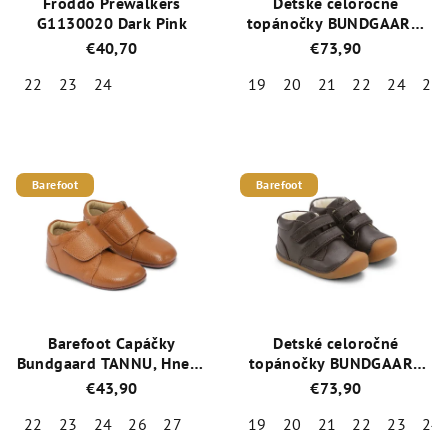
Froddo Prewalkers
Detské celoročné
G1130020 Dark Pink
topánočky BUNDGAARD ​​
Petit BG101219-2115
€40,70
€73,90
Cognac
+ 1 pár ponožiek
Emel zdarma
22
23
24
19
20
21
22
24
25
Priemerné
Priemerné
hodnotenie
hodnotenie
produktu
produktu
je
je
Barefoot
Barefoot
5,0
5,0
z
z
5
5
hviezdičiek.
hviezdičiek.
Barefoot Capáčky
Detské celoročné
Bundgaard TANNU, Hnedá
topánočky BUNDGAARD
BG601028-208
Petit BG101219-2190
€43,90
€73,90
Dark Brown
+ 1 pár
ponožiek Emel zdarma
22
23
24
26
27
19
20
21
22
23
24