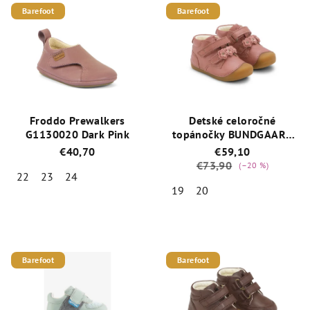
Barefoot
Barefoot
Froddo Prewalkers
Detské celoročné
G1130020 Dark Pink
topánočky BUNDGAARD
Petit Flower Blush
€40,70
€59,10
BG101230_3169
€73,90
(–20 %)
22
23
24
19
20
Priemerné
hodnotenie
Priemerné
produktu
hodnotenie
je
produktu
5,0
je
Barefoot
Barefoot
z
4,8
5
z
hviezdičiek.
5