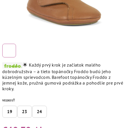
🌟 Každý prvý krok je začiatok malého
dobrodružstva – a tieto topánočky Froddo budú jeho
kúzelným sprievodcom. Barefoot topánočky Froddo z
jemnej kože, pružná gumová podrážka a pohodlie pre prvé
kroky.
VEĽKOSŤ
19
23
24