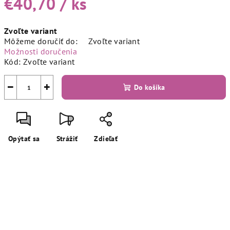
€40,70
/ ks
Jednotková
Zvoľte variant
cena:
Môžeme doručiť do:
Zvoľte variant
Možnosti doručenia
Kód:
Zvoľte variant
−
+
Do košíka
Opýtať sa
Strážiť
Zdieľať