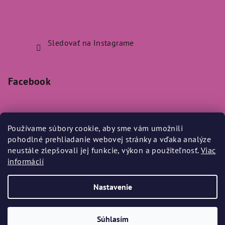
Sledovať na Instagrame
Facebook
Používame súbory cookie, aby sme vám umožnili
pohodlné prehliadanie webovej stránky a vďaka analýze
Prijímame online platby
neustále zlepšovali jej funkcie, výkon a použiteľnosť.
Viac
informácií
Nastavenie
Copyright 2026
Bylo Nebylo
. Všetky práva vyhradené.
Súhlasím